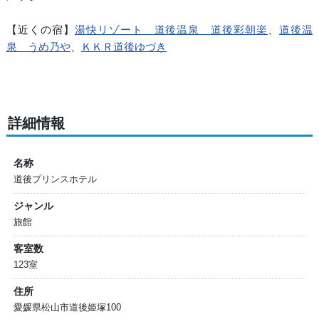
【近くの宿】
湯快リゾート 道後温泉 道後彩朝楽
、
道後温
泉 うめ乃や
、
ＫＫＲ道後ゆづき
詳細情報
名称
道後プリンスホテル
ジャンル
旅館
客室数
123室
住所
愛媛県松山市道後姫塚100