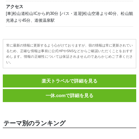
アクセス
[車]松山道松山ICから約30分 [バス・送迎]松山空港より40分、松山観
光港より45分、道後温泉駅
常に最新の情報に更新するよう心がけておりますが、宿の情報は常に更新されてい
るため、正確な情報は事前に公式HPやSNSなどからご確認いただくことをおすす
めします。情報の正確性については保証されませんのであらかじめご了承くださ
い。
楽天トラベルで詳細を見る
一休.comで詳細を見る
テーマ別のランキング