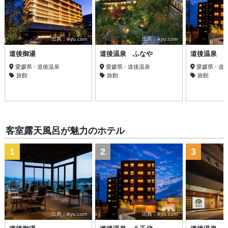
出典：ikyu.com
出典：ikyu.com
道後御湯
道後温泉 ふなや
道後温泉 
愛媛県 - 道後温泉
愛媛県 - 道後温泉
愛媛県 - 道
旅館
旅館
旅館
客室露天風呂が魅力のホテル
1
2
3
出典：ikyu.com
出典：ikyu.com