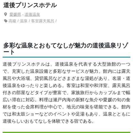
道後プリンスホテル
愛媛県
-
道後温泉
高級 / 温泉 / 客室露天風呂 /
多彩な温泉とおもてなしが魅力の道後温泉リゾ
ート
道後プリンスホテルは、道後温泉を代表する大型旅館の一つ
で、充実した温泉設備と多彩なサービスが魅力。館内には露天
風呂や大浴場、貸切風呂などさまざまな湯処があり、名湯・道
後温泉をゆったりと楽しめる。客室は和室や和洋室、露天風呂
付きの部屋などタイプが豊富で、家族旅行からカップルまで幅
広い滞在に対応。料理は瀬戸内海の新鮮な魚介や愛媛の旬の食
材を使った会席料理が中心で、地元の味覚を堪能できる。館内
では和太鼓ショーなどのイベントや足湯もあり、温泉とともに
道後らしいおもてなしを体験できる宿である。