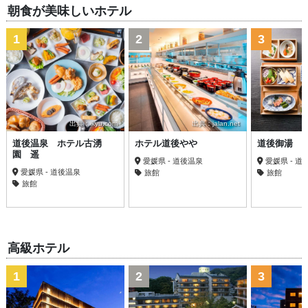
朝食が美味しいホテル
1
2
3
出典：ikyu.com
出典：jalan.net
道後温泉 ホテル古湧
ホテル道後やや
道後御湯
園 遥
愛媛県 - 道後温泉
愛媛県 - 道
愛媛県 - 道後温泉
旅館
旅館
旅館
高級ホテル
1
2
3