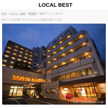
LOCAL BEST
TOP
ホテル・旅館
愛媛県
道後プリンスホテル
本サイトは広告プログラムにより収益を得ています
出典：travel.rakuten.co.jp