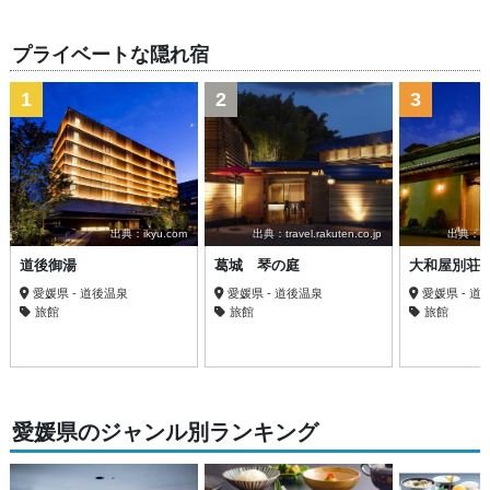
プライベートな隠れ宿
1
2
3
出典：ikyu.com
出典：travel.rakuten.co.jp
出典：trav
道後御湯
葛城 琴の庭
大和屋別荘
愛媛県 - 道後温泉
愛媛県 - 道後温泉
愛媛県 - 道
旅館
旅館
旅館
愛媛県のジャンル別ランキング