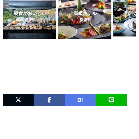
朝食がおいしい
高級ホテル
料理が
愛媛県
愛媛県
愛
B!