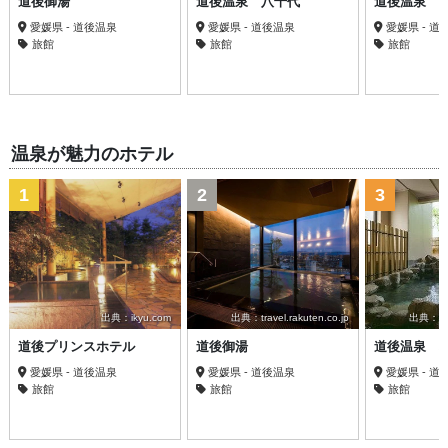
道後御湯
道後温泉 八千代
道後温泉 
愛媛県 - 道後温泉
愛媛県 - 道後温泉
愛媛県 - 道
旅館
旅館
旅館
温泉が魅力のホテル
1
2
3
出典：ikyu.com
出典：travel.rakuten.co.jp
出典：trav
道後プリンスホテル
道後御湯
道後温泉 
愛媛県 - 道後温泉
愛媛県 - 道後温泉
愛媛県 - 道
旅館
旅館
旅館