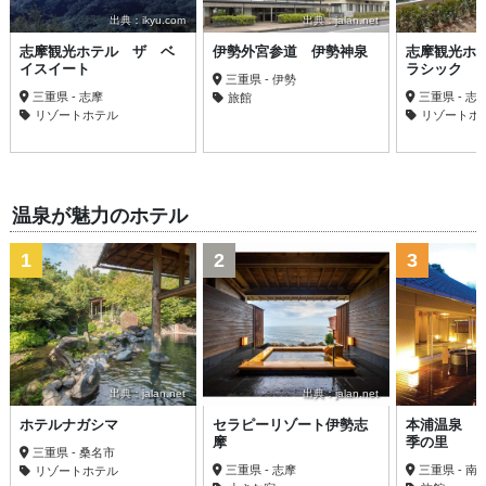
出典：ikyu.com
出典：jalan.net
志摩観光ホテル ザ ベ
伊勢外宮参道 伊勢神泉
志摩観光ホ
イスイート
ラシック
三重県 - 伊勢
三重県 - 志摩
三重県 - 志
旅館
リゾートホテル
リゾートホ
温泉が魅力のホテル
1
2
3
出典：jalan.net
出典：jalan.net
ホテルナガシマ
セラピーリゾート伊勢志
本浦温泉 
摩
季の里
三重県 - 桑名市
三重県 - 志摩
三重県 - 南
リゾートホテル