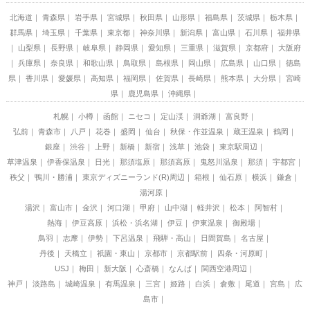
北海道
青森県
岩手県
宮城県
秋田県
山形県
福島県
茨城県
栃木県
群馬県
埼玉県
千葉県
東京都
神奈川県
新潟県
富山県
石川県
福井県
山梨県
長野県
岐阜県
静岡県
愛知県
三重県
滋賀県
京都府
大阪府
兵庫県
奈良県
和歌山県
鳥取県
島根県
岡山県
広島県
山口県
徳島
県
香川県
愛媛県
高知県
福岡県
佐賀県
長崎県
熊本県
大分県
宮崎
県
鹿児島県
沖縄県
札幌
小樽
函館
ニセコ
定山渓
洞爺湖
富良野
弘前
青森市
八戸
花巻
盛岡
仙台
秋保・作並温泉
蔵王温泉
鶴岡
銀座
渋谷
上野
新橋
新宿
浅草
池袋
東京駅周辺
草津温泉
伊香保温泉
日光
那須塩原
那須高原
鬼怒川温泉
那須
宇都宮
秩父
鴨川・勝浦
東京ディズニーランド(R)周辺
箱根
仙石原
横浜
鎌倉
湯河原
湯沢
富山市
金沢
河口湖
甲府
山中湖
軽井沢
松本
阿智村
熱海
伊豆高原
浜松・浜名湖
伊豆
伊東温泉
御殿場
鳥羽
志摩
伊勢
下呂温泉
飛騨・高山
日間賀島
名古屋
丹後
天橋立
祇園・東山
京都市
京都駅前
四条・河原町
USJ
梅田
新大阪
心斎橋
なんば
関西空港周辺
神戸
淡路島
城崎温泉
有馬温泉
三宮
姫路
白浜
倉敷
尾道
宮島
広
島市