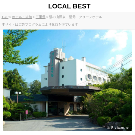
LOCAL BEST
TOP
ホテル・旅館
三重県
湯の山温泉 湯元 グリーンホテル
本サイトは広告プログラムにより収益を得ています
出典：jalan.net