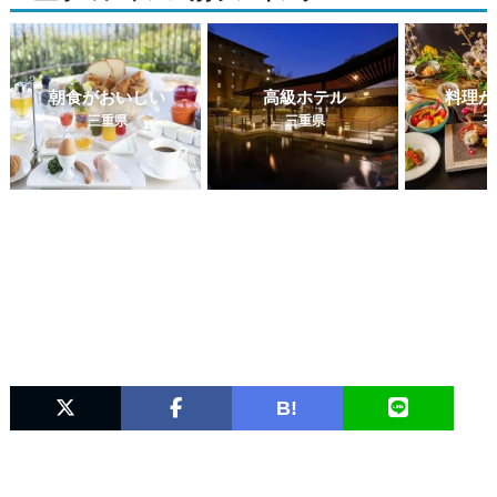
朝食がおいしい
高級ホテル
料理が
三重県
三重県
三
B!