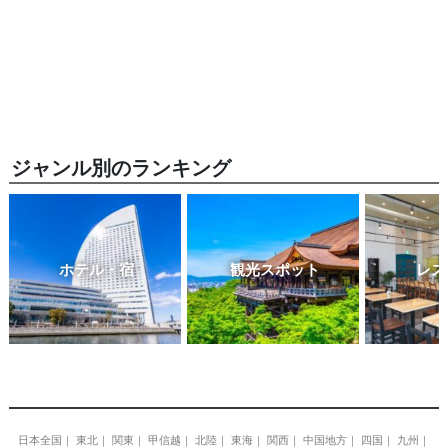
ジャンル別のランキング
ホテル・宿
観光スポット
レス
日本全国
東北
関東
甲信越
北陸
東海
関西
中国地方
四国
九州