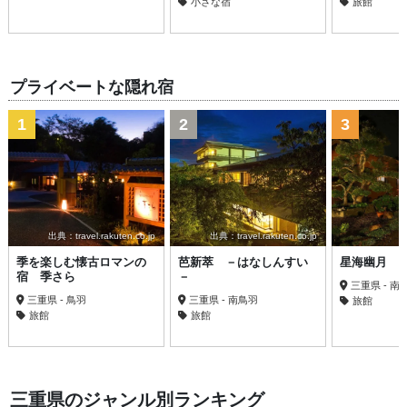
小さな宿
旅館
プライベートな隠れ宿
1
2
3
出典：travel.rakuten.co.jp
出典：travel.rakuten.co.jp
季を楽しむ懐古ロマンの
芭新萃 －はなしんすい
星海幽月 
宿 季さら
－
三重県 - 南
三重県 - 鳥羽
三重県 - 南鳥羽
旅館
旅館
旅館
三重県のジャンル別ランキング