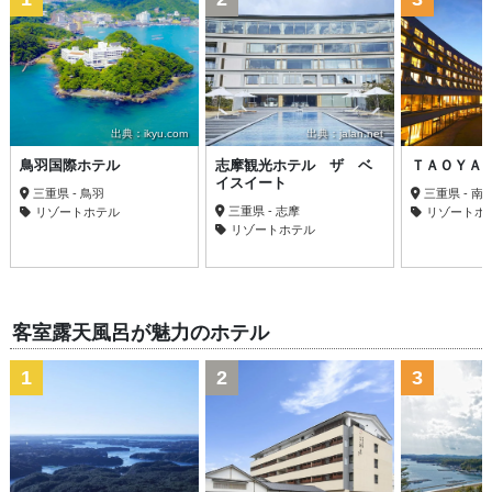
出典：ikyu.com
出典：jalan.net
鳥羽国際ホテル
志摩観光ホテル ザ ベ
ＴＡＯＹＡ
イスイート
三重県 - 鳥羽
三重県 - 南
三重県 - 志摩
リゾートホテル
リゾートホ
リゾートホテル
客室露天風呂が魅力のホテル
1
2
3