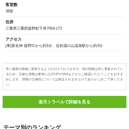
客室数
38室
住所
三重県三重郡菰野町千草7054-173
アクセス
[車]新名神 菰野ICから約5分、近鉄湯の山温泉駅から約3分
常に最新の情報に更新するよう心がけておりますが、宿の情報は常に更新されてい
るため、正確な情報は事前に公式HPやSNSなどからご確認いただくことをおすす
めします。情報の正確性については保証されませんのであらかじめご了承くださ
い。
楽天トラベルで詳細を見る
テーマ別のランキング