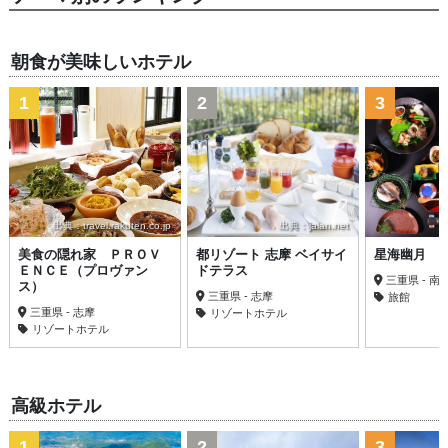
朝食が美味しいホテル
1
2
3
出典：travel.rakuten.co.jp
出典：jalan.net
美食の隠れ家 ＰＲＯＶ
都リゾート 志摩 ベイサイ
星海幽月 
ＥＮＣＥ（プロヴァン
ドテラス
三重県 - 南
ス）
三重県 - 志摩
旅館
三重県 - 志摩
リゾートホテル
リゾートホテル
高級ホテル
1
2
3