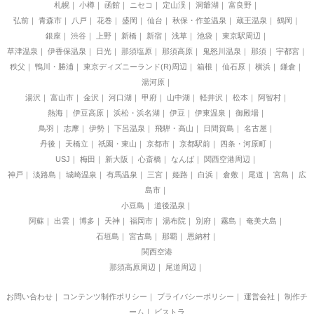
札幌
小樽
函館
ニセコ
定山渓
洞爺湖
富良野
弘前
青森市
八戸
花巻
盛岡
仙台
秋保・作並温泉
蔵王温泉
鶴岡
銀座
渋谷
上野
新橋
新宿
浅草
池袋
東京駅周辺
草津温泉
伊香保温泉
日光
那須塩原
那須高原
鬼怒川温泉
那須
宇都宮
秩父
鴨川・勝浦
東京ディズニーランド(R)周辺
箱根
仙石原
横浜
鎌倉
湯河原
湯沢
富山市
金沢
河口湖
甲府
山中湖
軽井沢
松本
阿智村
熱海
伊豆高原
浜松・浜名湖
伊豆
伊東温泉
御殿場
鳥羽
志摩
伊勢
下呂温泉
飛騨・高山
日間賀島
名古屋
丹後
天橋立
祇園・東山
京都市
京都駅前
四条・河原町
USJ
梅田
新大阪
心斎橋
なんば
関西空港周辺
神戸
淡路島
城崎温泉
有馬温泉
三宮
姫路
白浜
倉敷
尾道
宮島
広
島市
小豆島
道後温泉
阿蘇
出雲
博多
天神
福岡市
湯布院
別府
霧島
奄美大島
石垣島
宮古島
那覇
恩納村
関西空港
那須高原周辺
尾道周辺
お問い合わせ
｜
コンテンツ制作ポリシー
｜
プライバシーポリシー
｜
運営会社
｜
制作チ
ーム
｜
ビストラ