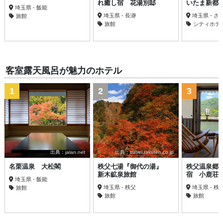
れ癒し宿 花湯別邸
いたま新都
埼玉県 - 飯能
埼玉県 - 長瀞
埼玉県 - 
旅館
旅館
シティホテ
客室露天風呂が魅力のホテル
1
2
3
出典：jalan.net
出典：travel.rakuten.co.jp
名栗温泉 大松閣
秩父七湯『御代の湯』
秩父温泉郷
新木鉱泉旅館
宿 小鹿荘
埼玉県 - 飯能
埼玉県 - 秩父
埼玉県 - 秩
旅館
旅館
旅館