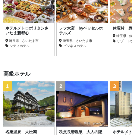
出典：jalan.net
出典：jalan.net
出典
ホテルメトロポリタンさ
レフ大宮 byベッセルホ
休暇村 奥
いたま新都心
テルズ
埼玉県 - 飯
埼玉県 - さいたま市
埼玉県 - さいたま市
リゾートホ
シティホテル
ビジネスホテル
高級ホテル
1
2
3
出典：jalan.net
出典：jalan.net
名栗温泉 大松閣
秩父長瀞温泉 大人の隠
ホテルメト