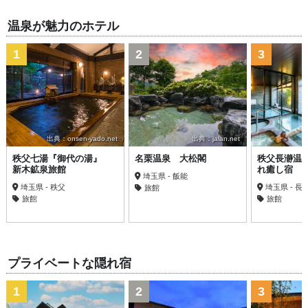
温泉が魅力のホテル
1
2
3
出典：onsen-yado.net
出典：jalan.net
秩父七湯『御代の湯』
名栗温泉 大松閣
秩父長瀞温
新木鉱泉旅館
れ癒し宿 
埼玉県 - 飯能
埼玉県 - 秩父
埼玉県 - 長
旅館
旅館
旅館
プライベートな隠れ宿
1
2
3