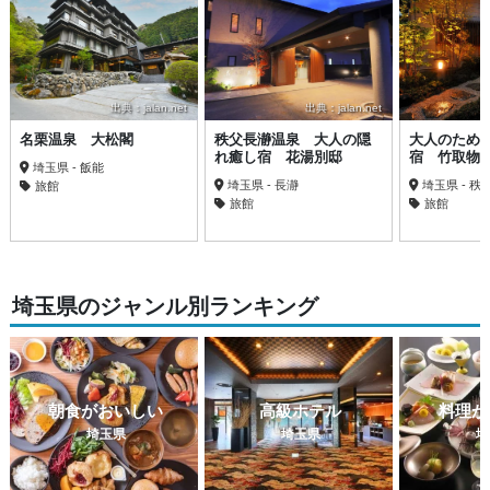
出典：jalan.net
出典：jalan.net
名栗温泉 大松閣
秩父長瀞温泉 大人の隠
大人のため
れ癒し宿 花湯別邸
宿 竹取物
埼玉県 - 飯能
埼玉県 - 長瀞
埼玉県 - 秩
旅館
旅館
旅館
埼玉県のジャンル別ランキング
朝食がおいしい
高級ホテル
料理が
埼玉県
埼玉県
埼