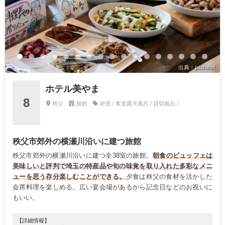
出典：jalan.net
ホテル美やま
8
秩父
旅館
絶景 / 客室露天風呂 / 貸切風呂 /
秩父市郊外の横瀬川沿いに建つ旅館
秩父市郊外の横瀬川沿いに建つ全38室の旅館。
朝食のビュッフェは
美味しいと評判で埼玉の特産品や旬の味覚を取り入れた多彩なメニ
ューを思う存分楽しむことができる。
夕食は秩父の食材を活かした
会席料理を楽しめる。広い宴会場があるから記念日などのお祝いに
もいい。
【詳細情報】