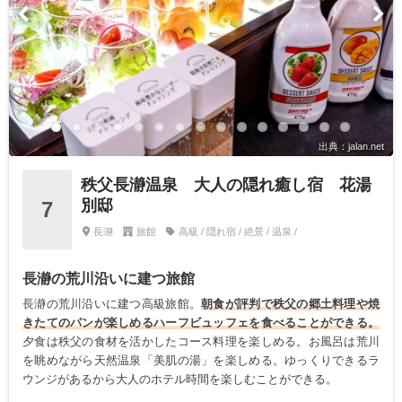
出典：jalan.net
秩父長瀞温泉 大人の隠れ癒し宿 花湯
別邸
7
長瀞
旅館
高級 / 隠れ宿 / 絶景 / 温泉 /
長瀞の荒川沿いに建つ旅館
長瀞の荒川沿いに建つ高級旅館。
朝食が評判で秩父の郷土料理や焼
きたてのパンが楽しめるハーフビュッフェを食べることができる。
夕食は秩父の食材を活かしたコース料理を楽しめる。お風呂は荒川
を眺めながら天然温泉「美肌の湯」を楽しめる。ゆっくりできるラ
ウンジがあるから大人のホテル時間を楽しむことができる。