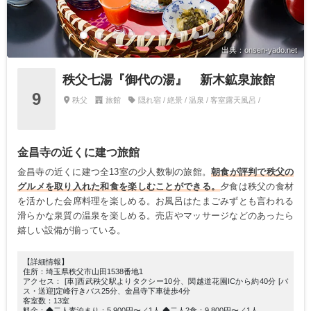
出典：onsen-yado.net
秩父七湯『御代の湯』 新木鉱泉旅館
9
秩父
旅館
隠れ宿 / 絶景 / 温泉 / 客室露天風呂 /
金昌寺の近くに建つ旅館
金昌寺の近くに建つ全13室の少人数制の旅館。
朝食が評判で秩父の
グルメを取り入れた和食を楽しむことができる。
夕食は秩父の食材
を活かした会席料理を楽しめる。お風呂はたまごみずとも言われる
滑らかな泉質の温泉を楽しめる。売店やマッサージなどのあったら
嬉しい設備が揃っている。
【詳細情報】
住所：埼玉県秩父市山田1538番地1
アクセス： [車]西武秩父駅よりタクシー10分、関越道花園ICから約40分 [バ
ス・送迎]定峰行きバス25分、金昌寺下車徒歩4分
客室数：13室
料金：◆二人素泊まり：5,900円〜／1人 ◆二人2食：9,800円〜／1人