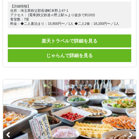
【詳細情報】
住所：埼玉県秩父郡長瀞町本野上47-1
アクセス： [電車]秩父鉄道≪野上駅≫より徒歩で約10分
客室数：7室
料金：◆二人素泊まり：15,800円〜／1人 ◆二人2食：18,200円〜／1人
楽天トラベルで詳細を見る
じゃらんで詳細を見る