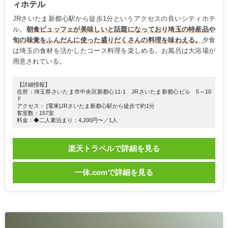
ィホテル
JRさいたま新都心駅から徒歩1分というアクセスの良いシティホテ
ル。
朝食ビュッフェが美味しいと話題になっており埼玉の特産品や
旬の味覚をふんだんに使った盛りだくさんの料理を味わえる。
夕食
は埼玉の食材を活かしたコース料理を楽しめる。お風呂は大浴場が
用意されている。
【詳細情報】
住所：埼玉県さいたま市中央区新都心11-1 JRさいたま新都心ビル 5～10
Ｆ
アクセス： [電車]JRさいたま新都心駅から徒歩で約1分
客室数：157室
料金：◆二人素泊まり：4,200円〜／1人
楽天トラベルで詳細を見る
一休.comで詳細を見る