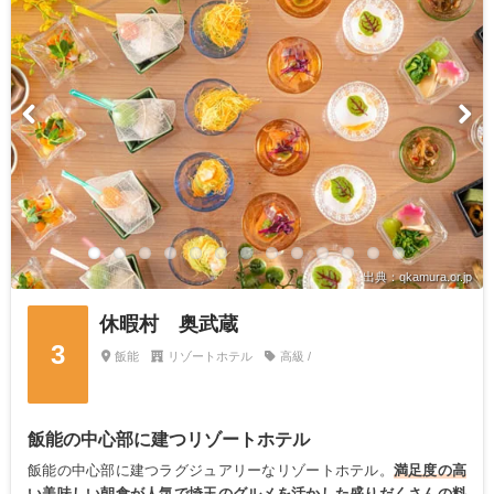
出典：qkamura.or.jp
休暇村 奥武蔵
3
飯能
リゾートホテル
高級 /
飯能の中心部に建つリゾートホテル
飯能の中心部に建つラグジュアリーなリゾートホテル。
満足度の高
い美味しい朝食が人気で埼玉のグルメを活かした盛りだくさんの料