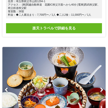
住所：埼玉県秩父市山田1294-1
アクセス： [車]関越自動車道 花園IC秩父方面へから40分 [電車]西武秩父駅、
秩父鉄道秩父駅
客室数：38室
料金：◆二人素泊まり：7,700円〜／1人 ◆二人2食：11,000円〜／1人
楽天トラベルで詳細を見る