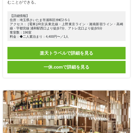
むことができる。
【詳細情報】
住所：埼玉県さいたま市浦和区仲町2-5-1
アクセス： [電車]JR京浜東北線・上野東京ライン・湘南新宿ライン・高崎
線・宇都宮線 浦和駅西口より徒歩7分、アトレ北口より徒歩5分
客室数：196室
料金：◆二人素泊まり：4,400円〜／1人
楽天トラベルで詳細を見る
一休.comで詳細を見る