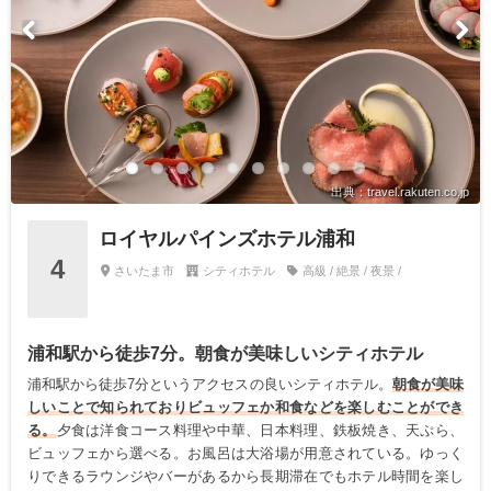
出典：travel.rakuten.co.jp
ロイヤルパインズホテル浦和
4
さいたま市
シティホテル
高級 / 絶景 / 夜景 /
浦和駅から徒歩7分。朝食が美味しいシティホテル
浦和駅から徒歩7分というアクセスの良いシティホテル。
朝食が美味
しいことで知られておりビュッフェか和食などを楽しむことができ
る。
夕食は洋食コース料理や中華、日本料理、鉄板焼き、天ぷら、
ビュッフェから選べる。お風呂は大浴場が用意されている。ゆっく
りできるラウンジやバーがあるから長期滞在でもホテル時間を楽し