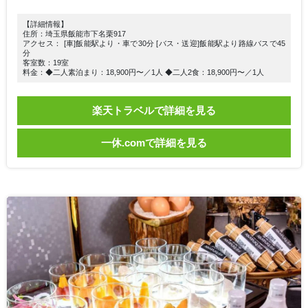
【詳細情報】
住所：埼玉県飯能市下名栗917
アクセス： [車]飯能駅より・車で30分 [バス・送迎]飯能駅より路線バスで45
分
客室数：19室
料金：◆二人素泊まり：18,900円〜／1人 ◆二人2食：18,900円〜／1人
楽天トラベルで詳細を見る
一休.comで詳細を見る