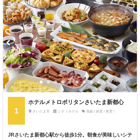
出典：jalan.net
ホテルメトロポリタンさいたま新都心
1
さいたま市
シティホテル
高級 / 絶景 / 夜景 /
JRさいたま新都心駅から徒歩1分。朝食が美味しいシテ