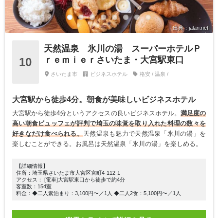
出典：jalan.net
天然温泉 氷川の湯 スーパーホテルＰ
ｒｅｍｉｅｒさいたま・大宮駅東口
10
さいたま市
ビジネスホテル
格安 / 温泉 /
大宮駅から徒歩4分。朝食が美味しいビジネスホテル
大宮駅から徒歩4分というアクセスの良いビジネスホテル。
満足度の
高い朝食ビュッフェが評判で埼玉の味覚を取り入れた料理の数々を
好きなだけ食べられる。
天然温泉も魅力で天然温泉「氷川の湯」を
楽しむことができる。お風呂は天然温泉「氷川の湯」を楽しめる。
【詳細情報】
住所：埼玉県さいたま市大宮区宮町4-112-1
アクセス： [電車]大宮駅東口から徒歩で約4分
客室数：154室
料金：◆二人素泊まり：3,100円〜／1人 ◆二人2食：5,100円〜／1人