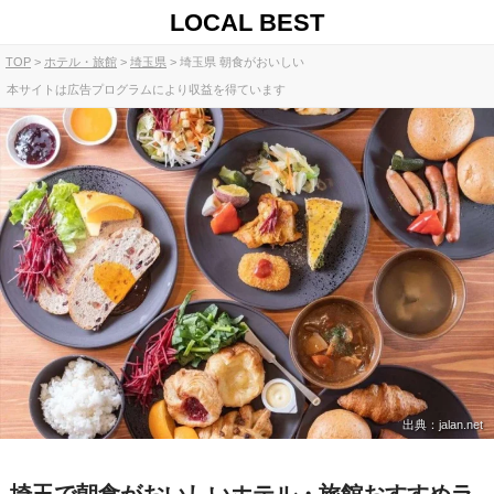
LOCAL BEST
TOP
ホテル・旅館
埼玉県
埼玉県 朝食がおいしい
本サイトは広告プログラムにより収益を得ています
出典：jalan.net