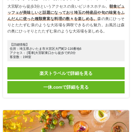
大宮駅から徒歩3分というアクセスの良いビジネスホテル。
朝食ビュ
ッフェが美味しいと話題になっており埼玉の特産品や旬の味覚をふ
んだんに使った種類豊富な料理の数々を楽しめる。
森の奥にひっそ
りとたたずむ泉のような大浴場を満喫できるのも魅力。お風呂は森
の奥にひっそりとたたずむ泉のような大浴場を楽しめる。
【詳細情報】
住所：埼玉県さいたま市大宮区大門町2-116番地6
アクセス： [電車]大宮駅東口から徒歩で約3分
客室数：198室
楽天トラベルで詳細を見る
一休.comで詳細を見る