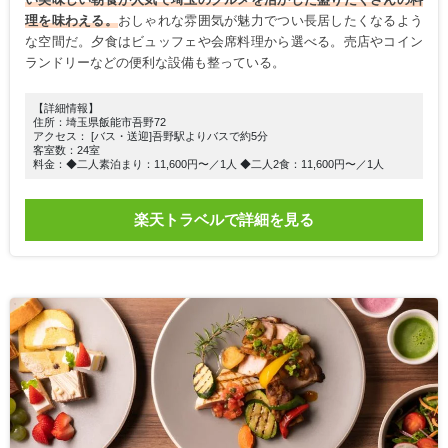
理を味わえる。
おしゃれな雰囲気が魅力でつい長居したくなるよう
な空間だ。夕食はビュッフェや会席料理から選べる。売店やコイン
ランドリーなどの便利な設備も整っている。
【詳細情報】
住所：埼玉県飯能市吾野72
アクセス： [バス・送迎]吾野駅よりバスで約5分
客室数：24室
料金：◆二人素泊まり：11,600円〜／1人 ◆二人2食：11,600円〜／1人
楽天トラベルで詳細を見る