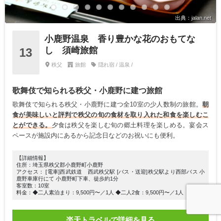
出典：jalan.net
小鹿野温泉 香り豊かな花のおもてな
し 須崎旅館
13
秩父
旅館
隠れ宿 / 温泉 /
歌舞伎で知られる秩父・小鹿野に建つ旅館
歌舞伎で知られる秩父・小鹿野に建つ全10室の少人数制の旅館。
朝
食が美味しいと評判で秩父の旬の食材を取り入れた和食を楽しむこ
とができる。
夕食は秩父を楽しむ旬の郷土料理を楽しめる。宴会ス
ペースが施設内にあるから記念日などのお祝いにも便利。
【詳細情報】
住所：埼玉県秩父郡小鹿野町小鹿野
アクセス： [電車]西武鉄道 西武秩父駅 [バス・送迎]秩父駅より西部バス 小
鹿野車庫行にて 小鹿野町下車、徒歩約1分
客室数：10室
料金：◆二人素泊まり：9,500円〜／1人 ◆二人2食：9,500円〜／1人
楽天トラベルで詳細を見る