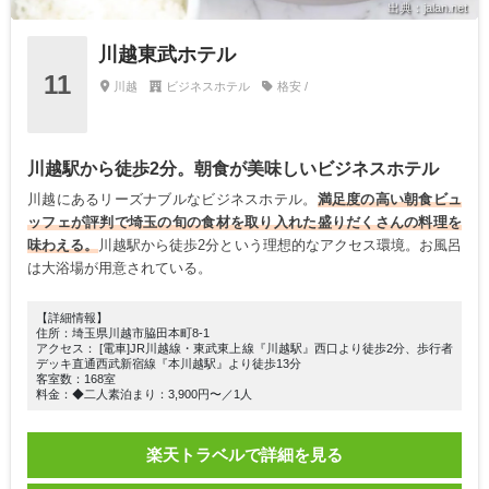
出典：jalan.net
川越東武ホテル
11
川越
ビジネスホテル
格安 /
川越駅から徒歩2分。朝食が美味しいビジネスホテル
川越にあるリーズナブルなビジネスホテル。
満足度の高い朝食ビュ
ッフェが評判で埼玉の旬の食材を取り入れた盛りだくさんの料理を
味わえる。
川越駅から徒歩2分という理想的なアクセス環境。お風呂
は大浴場が用意されている。
【詳細情報】
住所：埼玉県川越市脇田本町8-1
アクセス： [電車]JR川越線・東武東上線『川越駅』西口より徒歩2分、歩行者
デッキ直通西武新宿線『本川越駅』より徒歩13分
客室数：168室
料金：◆二人素泊まり：3,900円〜／1人
楽天トラベルで詳細を見る