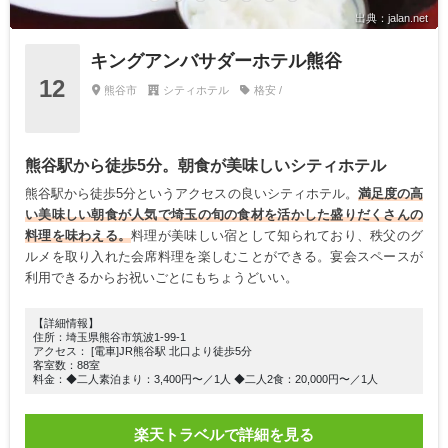
出典：jalan.net
キングアンバサダーホテル熊谷
12
熊谷市
シティホテル
格安 /
熊谷駅から徒歩5分。朝食が美味しいシティホテル
熊谷駅から徒歩5分というアクセスの良いシティホテル。
満足度の高
い美味しい朝食が人気で埼玉の旬の食材を活かした盛りだくさんの
料理を味わえる。
料理が美味しい宿として知られており、秩父のグ
ルメを取り入れた会席料理を楽しむことができる。宴会スペースが
利用できるからお祝いごとにもちょうどいい。
【詳細情報】
住所：埼玉県熊谷市筑波1-99-1
アクセス： [電車]JR熊谷駅 北口より徒歩5分
客室数：88室
料金：◆二人素泊まり：3,400円〜／1人 ◆二人2食：20,000円〜／1人
楽天トラベルで詳細を見る