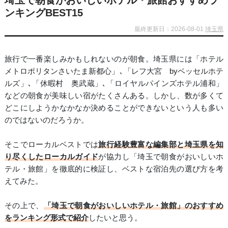
埼玉で朝食がおいしいホテル・旅館おすすめラ
ンキングBEST15
最終更新日：2026-08-01
埼玉県
旅行で一番楽しみかもしれないのが朝食。埼玉県には「ホテル
メトロポリタンさいたま新都心」､「レフ大宮 byベッセルホテ
ルズ」､「休暇村 奥武蔵」､「ロイヤルパインズホテル浦和」
などの朝食が美味しい宿がたくさんある。しかし、数が多くて
どこにしようかなかなか決めることができないという人も多い
のではないのだろうか。
そこでローカルベストでは
旅行経験豊富な編集部と埼玉県を知
り尽くしたローカルガイド
が協力し「埼玉で朝食がおいしいホ
テル・旅館」を徹底的に検証し、ベストな宿泊先の選び方を考
えてみた。
その上で、
「埼玉で朝食がおいしいホテル・旅館」のおすすめ
をランキング形式で紹介
したいと思う。