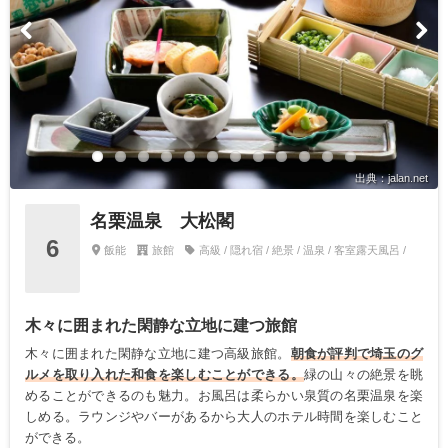
出典：jalan.net
名栗温泉 大松閣
6
飯能
旅館
高級 / 隠れ宿 / 絶景 / 温泉 / 客室露天風呂 /
木々に囲まれた閑静な立地に建つ旅館
木々に囲まれた閑静な立地に建つ高級旅館。
朝食が評判で埼玉のグ
ルメを取り入れた和食を楽しむことができる。
緑の山々の絶景を眺
めることができるのも魅力。お風呂は柔らかい泉質の名栗温泉を楽
しめる。ラウンジやバーがあるから大人のホテル時間を楽しむこと
ができる。