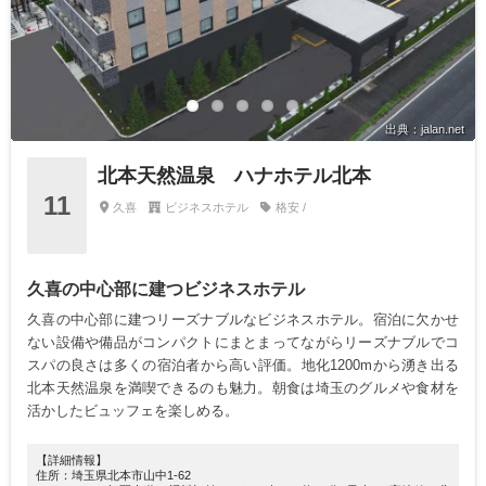
出典：jalan.net
北本天然温泉 ハナホテル北本
11
久喜
ビジネスホテル
格安 /
久喜の中心部に建つビジネスホテル
久喜の中心部に建つリーズナブルなビジネスホテル。宿泊に欠かせ
ない設備や備品がコンパクトにまとまってながらリーズナブルでコ
スパの良さは多くの宿泊者から高い評価。地化1200mから湧き出る
北本天然温泉を満喫できるのも魅力。朝食は埼玉のグルメや食材を
活かしたビュッフェを楽しめる。
【詳細情報】
住所：埼玉県北本市山中1-62