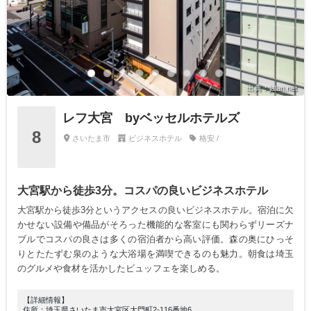
出典：jalan.net
レフ大宮 byベッセルホテルズ
8
さいたま市
ビジネスホテル
格安 /
大宮駅から徒歩3分。コスパの良いビジネスホテル
大宮駅から徒歩3分というアクセスの良いビジネスホテル。宿泊に欠
かせない設備や備品がそろった機能的な客室にも関わらずリーズナ
ブルでコスパの良さは多くの宿泊者から高い評価。森の奥にひっそ
りとたたずむ泉のような大浴場を満喫できるのも魅力。朝食は埼玉
のグルメや食材を活かしたビュッフェを楽しめる。
【詳細情報】
住所：埼玉県さいたま市大宮区大門町2-116番地6