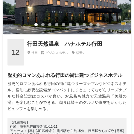
出典：jalan.net
行田天然温泉 ハナホテル行田
12
行田
ビジネスホテル
格安 /
歴史的ロマンあふれる行田の街に建つビジネスホテル
歴史的ロマンあふれる行田の街に建つリーズナブルなビジネスホテ
ル。宿泊に必要な設備がコンパクトにまとまってながらリーズナブ
ルな料金設定はコスパが良い。お風呂も魅力で天然温泉「美肌の
湯」を楽しむことができる。朝食は埼玉のグルメや食材を活かした
ビュッフェを楽しめる。
【詳細情報】
住所：埼玉県行田市佐間1-11-11
アクセス： [車]【JR高崎線 】熊谷駅から約15分、行田駅から約7分 [電車]