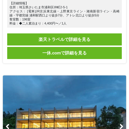
【詳細情報】
住所：埼玉県さいたま市浦和区仲町2-5-1
アクセス： [電車]JR京浜東北線・上野東京ライン・湘南新宿ライン・高崎
線・宇都宮線 浦和駅西口より徒歩7分、アトレ北口より徒歩5分
客室数：196室
料金：◆二人素泊まり：4,400円〜／1人
楽天トラベルで詳細を見る
一休.comで詳細を見る