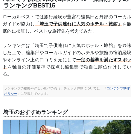
ランキングBEST15
ローカルベストでは旅行経験が豊富な編集部と外部のローカル
ガイドが協力し
「埼玉で子供連れに人気のホテル・旅館」
を徹
底的に検証し、ベストな旅行先を考えてみた。
ランキングは「埼玉で子供連れに人気のホテル・旅館」を吟味
した上で、編集部やローカルガイドのホテルや旅館の宿泊経験
やオンライン上の口コミを元にして
一定の基準を満たすスポッ
ト
を独自の評価基準で採点し編集部で独自に順位付けしてい
る。
ランキングの根拠や詳しい制作の流れ、チェック体制については、「
コンテンツ制作
ポリシー
」に記載しています。
埼玉のおすすめランキング