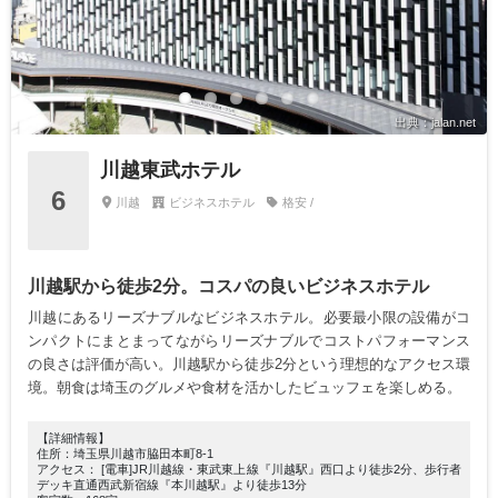
出典：jalan.net
川越東武ホテル
6
川越
ビジネスホテル
格安 /
川越駅から徒歩2分。コスパの良いビジネスホテル
川越にあるリーズナブルなビジネスホテル。必要最小限の設備がコ
ンパクトにまとまってながらリーズナブルでコストパフォーマンス
の良さは評価が高い。川越駅から徒歩2分という理想的なアクセス環
境。朝食は埼玉のグルメや食材を活かしたビュッフェを楽しめる。
【詳細情報】
住所：埼玉県川越市脇田本町8-1
アクセス： [電車]JR川越線・東武東上線『川越駅』西口より徒歩2分、歩行者
デッキ直通西武新宿線『本川越駅』より徒歩13分