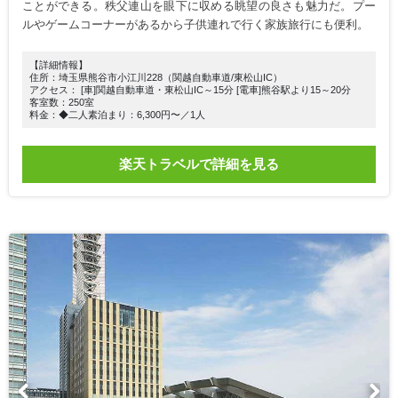
ことができる。秩父連山を眼下に収める眺望の良さも魅力だ。プー
ルやゲームコーナーがあるから子供連れで行く家族旅行にも便利。
【詳細情報】
住所：埼玉県熊谷市小江川228（関越自動車道/東松山IC）
アクセス： [車]関越自動車道・東松山IC～15分 [電車]熊谷駅より15～20分
客室数：250室
料金：◆二人素泊まり：6,300円〜／1人
楽天トラベルで詳細を見る