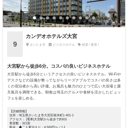
出典：jalan.net
カンデオホテルズ大宮
9
さいたま市
ビジネスホテル
絶景 / 夜景 /
大宮駅から徒歩6分。コスパの良いビジネスホテル
大宮駅から徒歩6分というアクセスの良いビジネスホテル。Wi-Fiや
デスクなどの設備が整ってながらリーズナブルでコスパの良さは多
くの宿泊者から高い評価。お風呂も魅力のひとつで広い大浴場と露
天風呂を満喫できる。朝食は埼玉のグルメや食材を活かしたビュッ
フェを楽しめる。
【詳細情報】
住所：埼玉県さいたま市大宮区桜木町1-401-1
アクセス： [電車]大宮駅から徒歩で約6分
客室数：321室
料金：◆二人素泊まり：4,500円〜／1人