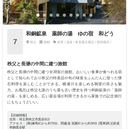
出典：jalan.net
和銅鉱泉 薬師の湯 ゆの宿 和どう
7
秩父
旅館
絶景 / 温泉 / 客室露天風呂 / 貸切風呂 /
秩父と長瀞の中間に建つ旅館
秩父と長瀞の中間に建つ全38室の旅館。おいしい食事が食べれる宿
として知られており秩父の特産品や旬の味覚をふんだんに使った懐
石料理を楽しむことができる。横瀬川を楽しめる眺望の良さも魅
力。お風呂は秩父七湯のうち最も古い歴史を持つ和銅鉱泉の「薬師
の湯」を楽しめる。広い宴会場が利用できるから家族での記念旅行
にもちょうどいい。
【詳細情報】
住所：埼玉県秩父市黒谷813
アクセス： [車]練馬ICから約70分、関越道 花園ICから約30分 [電車]秩父鉄道
和銅黒谷駅