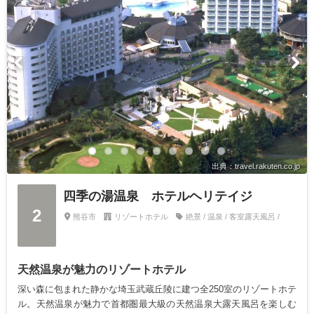
出典：travel.rakuten.co.jp
四季の湯温泉 ホテルヘリテイジ
2
熊谷市
リゾートホテル
絶景 / 温泉 / 客室露天風呂 /
天然温泉が魅力のリゾートホテル
深い森に包まれた静かな埼玉武蔵丘陵に建つ全250室のリゾートホテ
ル。天然温泉が魅力で首都圏最大級の天然温泉大露天風呂を楽しむ