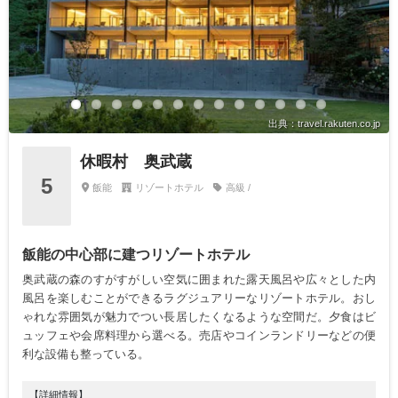
出典：travel.rakuten.co.jp
休暇村 奥武蔵
5
飯能
リゾートホテル
高級 /
飯能の中心部に建つリゾートホテル
奥武蔵の森のすがすがしい空気に囲まれた露天風呂や広々とした内
風呂を楽しむことができるラグジュアリーなリゾートホテル。おし
ゃれな雰囲気が魅力でつい長居したくなるような空間だ。夕食はビ
ュッフェや会席料理から選べる。売店やコインランドリーなどの便
利な設備も整っている。
【詳細情報】