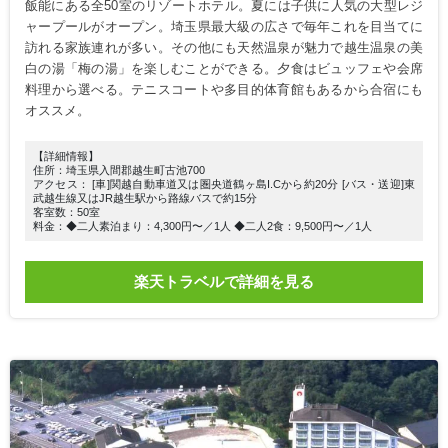
飯能にある全50室のリゾートホテル。夏には子供に人気の大型レジ
ャープールがオープン。埼玉県最大級の広さで毎年これを目当てに
訪れる家族連れが多い。その他にも天然温泉が魅力で越生温泉の美
白の湯「梅の湯」を楽しむことができる。夕食はビュッフェや会席
料理から選べる。テニスコートや多目的体育館もあるから合宿にも
オススメ。
【詳細情報】
住所：埼玉県入間郡越生町古池700
アクセス： [車]関越自動車道又は圏央道鶴ヶ島I.Cから約20分 [バス・送迎]東
武越生線又はJR越生駅から路線バスで約15分
客室数：50室
料金：◆二人素泊まり：4,300円〜／1人 ◆二人2食：9,500円〜／1人
楽天トラベルで詳細を見る