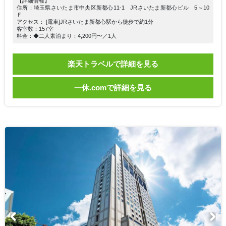
【詳細情報】
住所：埼玉県さいたま市中央区新都心11-1 JRさいたま新都心ビル 5～10
Ｆ
アクセス： [電車]JRさいたま新都心駅から徒歩で約1分
客室数：157室
料金：◆二人素泊まり：4,200円〜／1人
楽天トラベルで詳細を見る
一休.comで詳細を見る