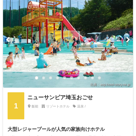
出典：asp.hotel-story.ne.jp
ニューサンピア埼玉おごせ
1
飯能
リゾートホテル
温泉 /
大型レジャープールが人気の家族向けホテル