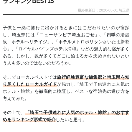
ランキングBEST15
最終更新日：2026-08-01
埼玉県
子供と一緒に旅行に出かけるときにはこだわりたいのが宿探
し。埼玉県には「ニューサンピア埼玉おごせ」､「四季の湯温
泉 ホテルヘリテイジ」､「ホテルメトロポリタンさいたま新都
心」､「ロイヤルパインズホテル浦和」などの魅力的な宿が多く
ある。しかし、数が多くてどこに泊まるかを決めきれないとい
う人も多いのではないのだろうか。
そこでローカルベストでは
旅行経験豊富な編集部と埼玉県を知
り尽くしたローカルガイド
が協力し「埼玉で子供連れに人気の
ホテル・旅館」を徹底的に検証し、ベストな宿泊先の選び方を
考えてみた。
その上で、
「埼玉で子供連れに人気のホテル・旅館」のおすす
めをランキング形式で紹介
したいと思う。