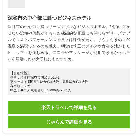
深谷市の中心部に建つビジネスホテル
深谷市の中心部に建つリーズナブルなビジネスホテル。宿泊に欠か
せない設備や備品がそろった機能的な客室にも関わらずリーズナブ
ルでコストパフォーマンスの良さは評価が高い。サウナ付きの天然
温泉を満喫できるのも魅力。朝食は埼玉のグルメや食材を活かした
ビュッフェを楽しめる。エステやマッサージが利用できるからホテ
ルを満喫したい女子旅にもおすすめ。
【詳細情報】
住所：埼玉県深谷市国済寺510-1
アクセス： [車]深谷駅から約8分、籠原駅から約8分
客室数：60室
料金：◆二人素泊まり：3,000円〜／1人
楽天トラベルで詳細を見る
じゃらんで詳細を見る