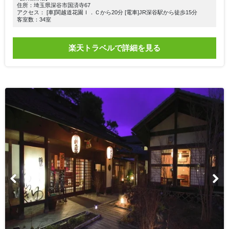
住所：埼玉県深谷市国済寺67
アクセス： [車]関越道花園Ｉ．Ｃから20分 [電車]JR深谷駅から徒歩15分
客室数：34室
楽天トラベルで詳細を見る