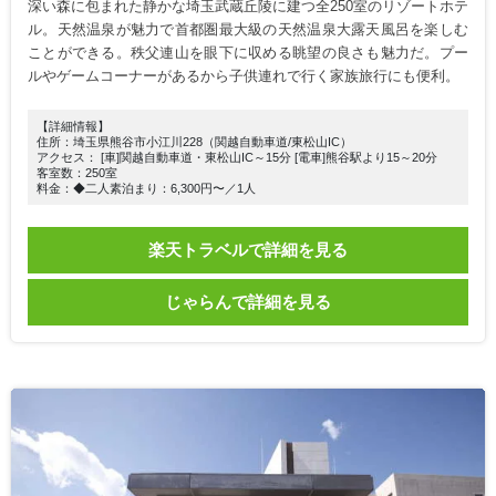
深い森に包まれた静かな埼玉武蔵丘陵に建つ全250室のリゾートホテ
ル。天然温泉が魅力で首都圏最大級の天然温泉大露天風呂を楽しむ
ことができる。秩父連山を眼下に収める眺望の良さも魅力だ。プー
ルやゲームコーナーがあるから子供連れで行く家族旅行にも便利。
【詳細情報】
住所：埼玉県熊谷市小江川228（関越自動車道/東松山IC）
アクセス： [車]関越自動車道・東松山IC～15分 [電車]熊谷駅より15～20分
客室数：250室
料金：◆二人素泊まり：6,300円〜／1人
楽天トラベルで詳細を見る
じゃらんで詳細を見る