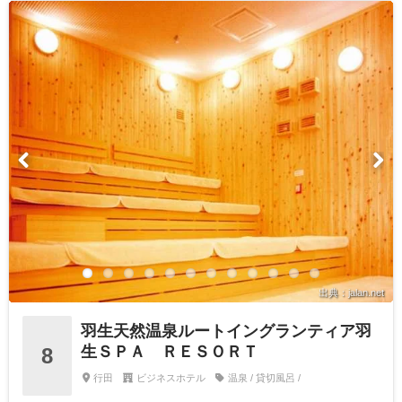
出典：jalan.net
羽生天然温泉ルートイングランティア羽
生ＳＰＡ ＲＥＳＯＲＴ
8
行田
ビジネスホテル
温泉 / 貸切風呂 /