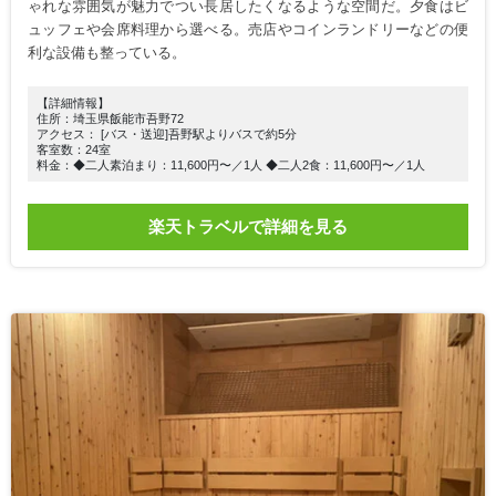
ゃれな雰囲気が魅力でつい長居したくなるような空間だ。夕食はビ
ュッフェや会席料理から選べる。売店やコインランドリーなどの便
利な設備も整っている。
【詳細情報】
住所：埼玉県飯能市吾野72
アクセス： [バス・送迎]吾野駅よりバスで約5分
客室数：24室
料金：◆二人素泊まり：11,600円〜／1人 ◆二人2食：11,600円〜／1人
楽天トラベルで詳細を見る