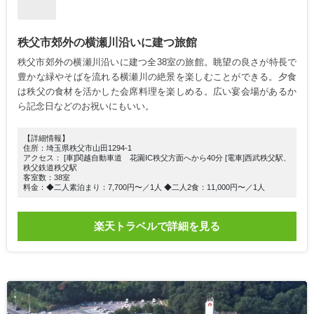
秩父市郊外の横瀬川沿いに建つ旅館
秩父市郊外の横瀬川沿いに建つ全38室の旅館。眺望の良さが特長で
豊かな緑やそばを流れる横瀬川の絶景を楽しむことができる。夕食
は秩父の食材を活かした会席料理を楽しめる。広い宴会場があるか
ら記念日などのお祝いにもいい。
【詳細情報】
住所：埼玉県秩父市山田1294-1
アクセス： [車]関越自動車道 花園IC秩父方面へから40分 [電車]西武秩父駅、
秩父鉄道秩父駅
客室数：38室
料金：◆二人素泊まり：7,700円〜／1人 ◆二人2食：11,000円〜／1人
楽天トラベルで詳細を見る