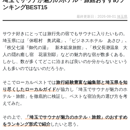
埼玉でサウナが魅力のホテル・旅館おすすめラ
ンキングBEST15
最終更新日：2026-08-01
埼玉県
サウナ好きにとっては旅行先の宿でもサウナに入りたいもの。
埼玉県には「休暇村 奥武蔵」､「ビジネスホテル あさひ」､
「秩父七湯『御代の湯』 新木鉱泉旅館」､「秩父長瀞温泉 大
人の隠れ癒し宿 花湯別邸」などの魅力的な宿が数多くある。
しかし、数が多くてどこに泊まれば良いのか分からないという
人も多いのではないのだろうか。
そこでローカルベストでは
旅行経験豊富な編集部と埼玉県を知
り尽くしたローカルガイド
が協力し「埼玉でサウナが魅力のホ
テル・旅館」を徹底的に検証し、ベストな宿泊先の選び方を考
えてみた。
その上で、
「埼玉でサウナが魅力のホテル・旅館」のおすすめ
をランキング形式で紹介
したいと思う。