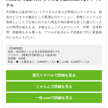
テル
大宮駅から徒歩3分というアクセスの良さが特長のシティホテル。観
光やビジネスの拠点として最適なロケーション。朝食ビュッフェが
美味しいことでも知られており埼玉の旬の食材を使った盛りだくさ
んの料理を味わえる。夕食はビュッフェやフレンチ、中華、日本料
理、鉄板焼きから選べる。プールがあるから子供連れで行く家族旅
行にもちょうどいい。
【詳細情報】
住所：埼玉県さいたま市大宮区桜木町1-7-5
アクセス： [電車]大宮駅西口より徒歩3分
客室数：204室
料金：◆二人素泊まり：3,800円〜／1人 ◆二人2食：8,200円〜／1人
楽天トラベルで詳細を見る
じゃらんで詳細を見る
一休.comで詳細を見る