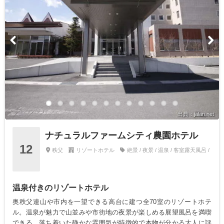
出典：jalan.net
ナチュラルファームシティ農園ホテル
12
秩父
リゾートホテル
絶景 / 夜景 / 温泉 / 客室露天風呂 /
温泉付きのリゾートホテル
奥秩父連山や市内を一望できる高台に建つ全70室のリゾートホテ
ル。温泉が魅力で山並みや市街地の夜景が楽しめる展望風呂を満喫
できる。落ち着いた静かな雰囲気が特徴的で本物が分かる大人に評