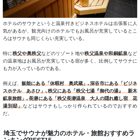
ホテルのサウナというと温泉付きビジネスホテルは出張客に人
気があるが、観光向けのホテルでもお風呂が充実しているとこ
ろはサウナも同じくらい充実している。
特に
秩父や奥秩父
などのリゾート地や
秩父温泉や和銅鉱泉
など
の温泉地はお風呂が充実している宿が多く、比例してサウナに
も力が入っているのである。
例えば、
飯能にある「休暇村 奥武蔵」､深谷市にある「ビジネ
スホテル あさひ」､秩父にある「秩父七湯『御代の湯』 新木
鉱泉旅館」､長瀞にある「秩父長瀞温泉 大人の隠れ癒し宿 花
湯別邸」
などはサウナもしっかり作られているのでおすすめ
だ。
埼玉でサウナが魅力のホテル・旅館おすすめラ
ンキングBEST15