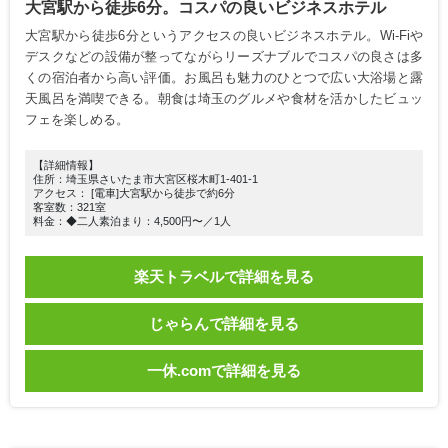
大宮駅から徒歩6分。コスパの良いビジネスホテル
大宮駅から徒歩6分というアクセスの良いビジネスホテル。Wi-Fiや
デスクなどの設備が整ってながらリーズナブルでコスパの良さは多
くの宿泊者から高い評価。お風呂も魅力のひとつで広い大浴場と露
天風呂を満喫できる。朝食は埼玉のグルメや食材を活かしたビュッ
フェを楽しめる。
【詳細情報】
住所：埼玉県さいたま市大宮区桜木町1-401-1
アクセス： [電車]大宮駅から徒歩で約6分
客室数：321室
料金：◆二人素泊まり：4,500円〜／1人
楽天トラベルで詳細を見る
じゃらんで詳細を見る
一休.comで詳細を見る