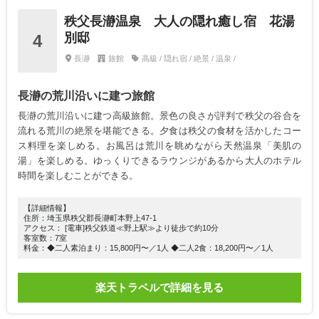
秩父長瀞温泉 大人の隠れ癒し宿 花湯
別邸
4
長瀞
旅館
高級 / 隠れ宿 / 絶景 / 温泉 /
長瀞の荒川沿いに建つ旅館
長瀞の荒川沿いに建つ高級旅館。景色の良さが評判で秩父の谷合を
流れる荒川の絶景を堪能できる。夕食は秩父の食材を活かしたコー
ス料理を楽しめる。お風呂は荒川を眺めながら天然温泉「美肌の
湯」を楽しめる。ゆっくりできるラウンジがあるから大人のホテル
時間を楽しむことができる。
【詳細情報】
住所：埼玉県秩父郡長瀞町本野上47-1
アクセス： [電車]秩父鉄道≪野上駅≫より徒歩で約10分
客室数：7室
料金：◆二人素泊まり：15,800円〜／1人 ◆二人2食：18,200円〜／1人
楽天トラベルで詳細を見る