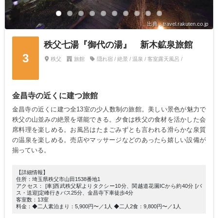
出典：travel.rakuten.co.jp
秩父七湯『御代の湯』 新木鉱泉旅館
3
秩父
旅館
隠れ宿 / 絶景 / 温泉 / 客室露天風呂 /
金昌寺の近くに建つ旅館
金昌寺の近くに建つ全13室の少人数制の旅館。美しい景色が魅力で
秩父の山並みの絶景を堪能できる。夕食は秩父の食材を活かした会
席料理を楽しめる。お風呂はたまごみずとも言われる滑らかな泉質
の温泉を楽しめる。売店やマッサージなどのあったら嬉しい設備が
揃っている。
【詳細情報】
住所：埼玉県秩父市山田1538番地1
アクセス： [車]西武秩父駅よりタクシー10分、関越道花園ICから約40分 [バ
ス・送迎]定峰行きバス25分、金昌寺下車徒歩4分
客室数：13室
料金：◆二人素泊まり：5,900円〜／1人 ◆二人2食：9,800円〜／1人