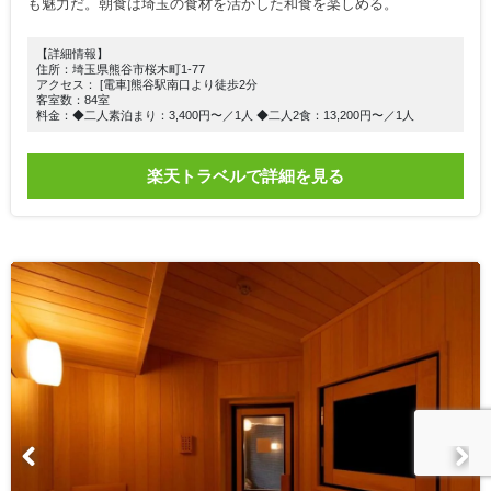
も魅力だ。朝食は埼玉の食材を活かした和食を楽しめる。
【詳細情報】
住所：埼玉県熊谷市桜木町1-77
アクセス： [電車]熊谷駅南口より徒歩2分
客室数：84室
料金：◆二人素泊まり：3,400円〜／1人 ◆二人2食：13,200円〜／1人
楽天トラベルで詳細を見る