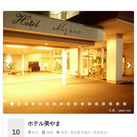
出典：jalan.net
ホテル美やま
10
秩父
旅館
絶景 / 客室露天風呂 / 貸切風呂 /