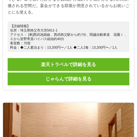
価される空間だ。宴会ができる部屋が用意されているからお祝いご
とにも使える。
【詳細情報】
住所：埼玉県秩父市大宮5911-1
アクセス： [車]西武池袋線、西武秩父駅から約7分、関越自動車道 花園Ｉ．
Ｃから皆野寄居バイパス経由約40分
客室数：70室
料金：◆二人素泊まり：13,200円〜／1人 ◆二人2食：13,200円〜／1人
楽天トラベルで詳細を見る
じゃらんで詳細を見る