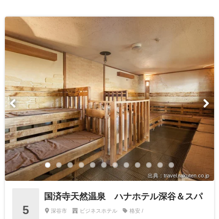
出典：travel.rakuten.co.jp
国済寺天然温泉 ハナホテル深谷＆スパ
5
深谷市
ビジネスホテル
格安 /