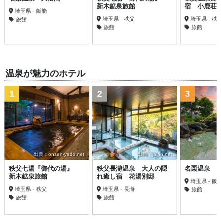
新木鉱泉旅館
宿 小鹿荘
埼玉県 - 飯能
埼玉県 - 秩父
埼玉県 - 秩
旅館
旅館
旅館
温泉が魅力のホテル
1
2
3
出典：onsen-yado.net
出典：jalan.net
秩父七湯『御代の湯』
秩父長瀞温泉 大人の隠
名栗温泉 
新木鉱泉旅館
れ癒し宿 花湯別邸
埼玉県 - 飯
埼玉県 - 秩父
埼玉県 - 長瀞
旅館
旅館
旅館