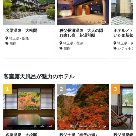
出典：jalan.net
出典：jalan.net
名栗温泉 大松閣
秩父長瀞温泉 大人の隠
ホテルメト
れ癒し宿 花湯別邸
いたま新都
埼玉県 - 飯能
埼玉県 - 長瀞
埼玉県 - 
旅館
旅館
シティホテ
客室露天風呂が魅力のホテル
1
2
3
出典：jalan.net
出典：travel.rakuten.co.jp
名栗温泉 大松閣
秩父七湯『御代の湯』
秩父温泉郷