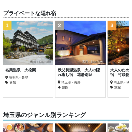
プライベートな隠れ宿
1
2
3
出典：jalan.net
出典：jalan.net
名栗温泉 大松閣
秩父長瀞温泉 大人の隠
大人のため
れ癒し宿 花湯別邸
宿 竹取物
埼玉県 - 飯能
埼玉県 - 長瀞
埼玉県 - 秩
旅館
旅館
旅館
埼玉県のジャンル別ランキング