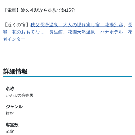
【電車】波久礼駅から徒歩で約15分
【近くの宿】
秩父長瀞温泉 大人の隠れ癒し宿 花湯別邸
、
長
瀞 花のおもてなし 長生館
、
花園天然温泉 ハナホテル 花
園インター
詳細情報
名称
かんぽの宿寄居
ジャンル
旅館
客室数
51室