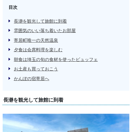
目次
長瀞を観光して旅館に到着
雰囲気のいい落ち着いたお部屋
寄居町唯一の天然温泉
夕食は会席料理を楽しむ
朝食は埼玉の旬の食材を使ったビュッフェ
お土産も買っておこう
かんぽの宿寄居へ
長瀞を観光して旅館に到着