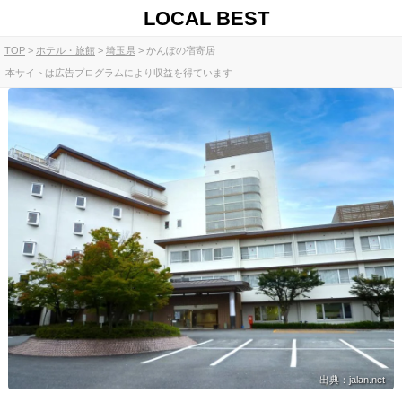
LOCAL BEST
TOP
ホテル・旅館
埼玉県
かんぽの宿寄居
本サイトは広告プログラムにより収益を得ています
出典：jalan.net