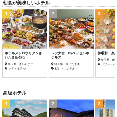
朝食が美味しいホテル
1
2
3
出典：jalan.net
出典：jalan.net
出典
ホテルメトロポリタンさ
レフ大宮 byベッセルホ
休暇村 奥
いたま新都心
テルズ
埼玉県 - 飯
埼玉県 - さいたま市
埼玉県 - さいたま市
リゾートホ
シティホテル
ビジネスホテル
高級ホテル
1
2
3