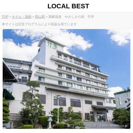
LOCAL BEST
TOP
ホテル・旅館
岡山県
湯郷温泉 やさしさの宿 竹亭
本サイトは広告プログラムにより収益を得ています
出典：travel.rakuten.co.jp