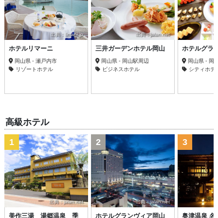
出典：limani.jp
出典：jalan.net
ホテルリマーニ
三井ガーデンホテル岡山
ホテルグラ
岡山県 - 瀬戸内市
岡山県 - 岡山駅周辺
岡山県 - 
リゾートホテル
ビジネスホテル
シティホテ
高級ホテル
1
2
3
出典：jalan.net
出典：jalan.net
美作三湯 湯郷温泉 季
ホテルグランヴィア岡山
奥津温泉 名