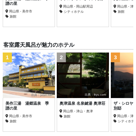
譜の里
岡山県 - 岡山駅周辺
岡山県 - 
岡山県 - 美作市
シティホテル
旅館
旅館
客室露天風呂が魅力のホテル
1
2
3
出典：jalan.net
出典：ikyu.com
美作三湯 湯郷温泉 季
奥津温泉 名泉鍵湯 奥津荘
ザ・シロヤ
譜の里
別邸
岡山県 - 津山・奥津
岡山県 - 美作市
岡山県 - 津
旅館
旅館
シティホテ