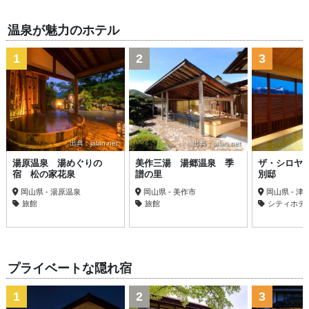
温泉が魅力のホテル
1
2
3
出典：jalan.net
出典：jalan.net
湯原温泉 湯めぐりの
美作三湯 湯郷温泉 季
ザ・シロヤ
宿 松の家花泉
譜の里
別邸
岡山県 - 湯原温泉
岡山県 - 美作市
岡山県 - 津
旅館
旅館
シティホテ
プライベートな隠れ宿
1
2
3