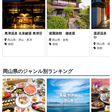
出典：jalan.net
出典：jalan.net
出典：trav
奥津温泉 名泉鍵湯 奥津荘
庭園旅館 備後屋
湯原温泉 
や
岡山県 - 津山・奥津
岡山県 - 倉敷
岡山県 - 湯
旅館
旅館
旅館
岡山県のジャンル別ランキング
朝食がおいしい
高級ホテル
料理が
岡山県
岡山県
岡