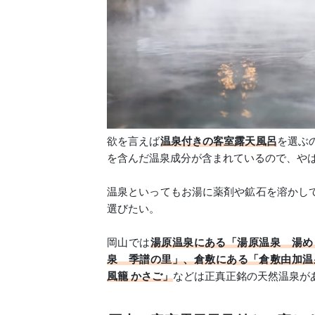
欲を言えば
温泉付きの客室露天風呂
を選ぶ
を含んだ温泉成分が含まれているので、や
温泉といってもお湯に薬剤や鉱石を溶かし
選びたい。
岡山では
湯原温泉にある「湯原温泉 湯め
泉 季譜の里」、倉敷にある「倉敷由加温泉 
風籠 かさご」
などは正真正銘の天然温泉が