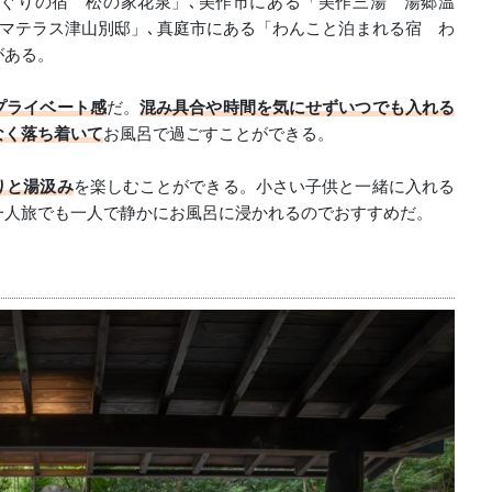
ぐりの宿 松の家花泉」､美作市にある「美作三湯 湯郷温
マテラス津山別邸」､真庭市にある「わんこと泊まれる宿 わ
がある。
プライベート感
だ。
混み具合や時間を気にせずいつでも入れる
なく落ち着いて
お風呂で過ごすことができる。
りと湯汲み
を楽しむことができる。小さい子供と一緒に入れる
一人旅でも一人で静かにお風呂に浸かれるのでおすすめだ。