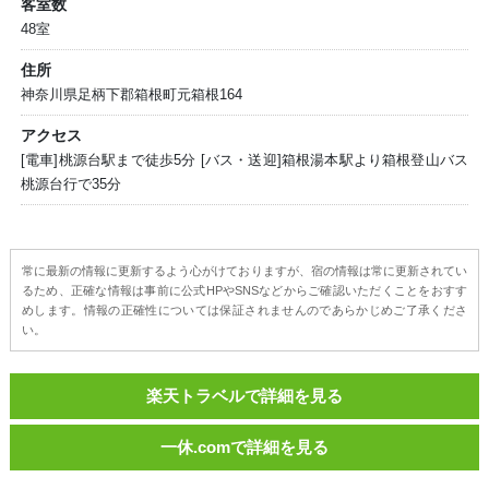
客室数
48室
住所
神奈川県足柄下郡箱根町元箱根164
アクセス
[電車]桃源台駅まで徒歩5分 [バス・送迎]箱根湯本駅より箱根登山バス
桃源台行で35分
常に最新の情報に更新するよう心がけておりますが、宿の情報は常に更新されてい
るため、正確な情報は事前に公式HPやSNSなどからご確認いただくことをおすす
めします。情報の正確性については保証されませんのであらかじめご了承くださ
い。
楽天トラベルで詳細を見る
一休.comで詳細を見る