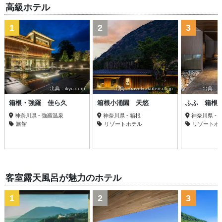
高級ホテル
1
2
3
出典：ikyu.com
出典：travel.rakuten.co.jp
出典：trav
箱根・強羅 佳ら久
箱根小涌園 天悠
ふふ 箱根
神奈川県 - 強羅温泉
神奈川県 - 箱根
神奈川県 -
旅館
リゾートホテル
リゾートホ
客室露天風呂が魅力のホテル
1
2
3