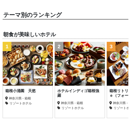
テーマ別のランキング
朝食が美味しいホテル
1
2
3
出典：jalan.net
出典：jalan.net
出典：trav
箱根小涌園 天悠
ホテルインディゴ箱根強
箱根リトリ
羅
ｅ（フォー
神奈川県 - 箱根
神奈川県 - 箱根
神奈川県 -
リゾートホテル
リゾートホテル
リゾートホ