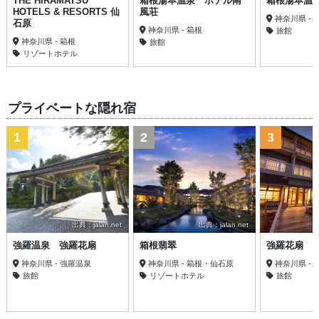
THE HIRAMATSU
箱根湯本温泉 ホテル南
箱根湯本温
HOTELS & RESORTS 仙
風荘
神奈川県 - 
石原
神奈川県 - 箱根
旅館
神奈川県 - 箱根
旅館
リゾートホテル
プライベートな隠れ宿
1
2
3
出典：jalan.net
出典：jalan.net
出
強羅温泉 強羅花扇
箱根翡翠
強羅花扇 
神奈川県 - 強羅温泉
神奈川県 - 箱根・仙石原
神奈川県 -
旅館
リゾートホテル
旅館