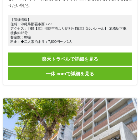
りたい宿だ。
【詳細情報】
住所：沖縄県那覇市西3-2-1
アクセス： [車]【車】那覇空港より約7分 [電車]【ゆいレール】 旭橋駅下車、
徒歩約15分
客室数：89室
料金：◆二人素泊まり：7,800円〜／1人
楽天トラベルで詳細を見る
一休.comで詳細を見る