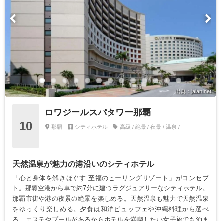
出典：jalan.net
ロワジールスパタワー那覇
10
那覇
シティホテル
高級 / 絶景 / 夜景 / 温泉 /
天然温泉が魅力の港沿いのシティホテル
「心と身体を解きほぐす 至福のヒーリングリゾート」がコンセプ
ト。那覇空港から車で約7分に建つラグジュアリーなシティホテル。
那覇市街や港の夜景の絶景を楽しめる。天然温泉も魅力で天然温泉
をゆっくり楽しめる。夕食は和洋ビュッフェや沖縄料理から選べ
る。エステやプールがあるからホテルを満喫したい女子旅でも泊ま