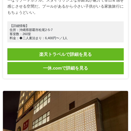
ーなリゾートホテル。スタイリッシュな雰囲気が魅力で非日常感を
感じさせる空間だ。プールがあるから小さい子供がいる家族旅行に
もちょうどいい。
【詳細情報】
住所：沖縄県那覇市松尾2-5-7
客室数：260室
料金：◆二人素泊まり：6,400円〜／1人
楽天トラベルで詳細を見る
一休.comで詳細を見る