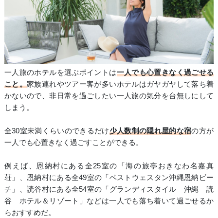
一人旅のホテルを選ぶポイントは
一人でも心置きなく過ごせる
こと。
家族連れやツアー客が多いホテルはガヤガヤして落ち着
かないので、非日常を過ごしたい一人旅の気分を台無しにして
しまう。
全30室未満くらいのできるだけ
少人数制の隠れ屋的な宿
の方が
一人でも心置きなく過ごすことができる。
例えば、恩納村にある全25室の「海の旅亭おきなわ名嘉真
荘」、恩納村にある全49室の「ベストウェスタン沖縄恩納ビー
チ」、読谷村にある全54室の「グランディスタイル 沖縄 読
谷 ホテル＆リゾート」などは一人でも落ち着いて過ごせるか
らおすすめだ。