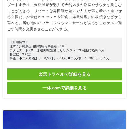
ゾートホテル。天然温泉が魅力で天然温泉の浴室やサウナを楽しむ
ことができる。リゾートな雰囲気が魅力で大人が落ち着いて過ごせ
る空間だ。夕食はビュッフェや和食、洋風料理、鉄板焼きなどから
選べる。居心地のいいラウンジやマッサージがあるからホテルで過
ごす時間を充実させることができる。
【詳細情報】
住所：沖縄県国頭郡恩納村字冨着1550-1
アクセス： [バス・送迎]那覇空港よりリムジンバス利用にて約65分
客室数：339室
料金：◆二人素泊まり：8,900円〜／1人 ◆二人2食：15,300円〜／1人
楽天トラベルで詳細を見る
一休.comで詳細を見る