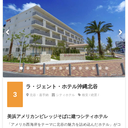
出典：jalan.net
ラ・ジェント・ホテル沖縄北谷
3
北谷・嘉手納
シティホテル
格安 / 絶景 /
美浜アメリカンビレッジそばに建つシティホテル
「アメリカ西海岸をテーマに北谷の魅力を詰め込んだホテル」がコ