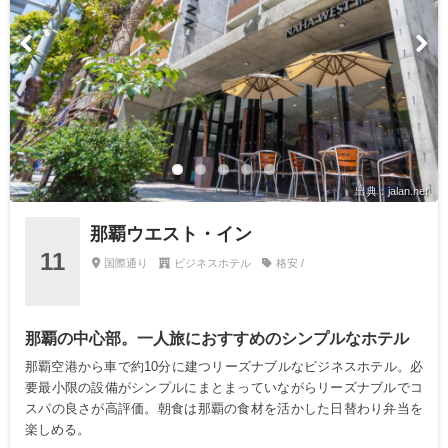
出典：jalan.net
那覇ウエスト・イン
11
国際通り
ビジネスホテル
格安 /
那覇の中心部。一人旅におすすめのシンプルなホテル
那覇空港から車で約10分に建つリーズナブルなビジネスホテル。必
要最小限の設備がシンプルにまとまっていながらリーズナブルでコ
スパの良さが高評価。朝食は那覇の食材を活かした日替わり弁当を
楽しめる。