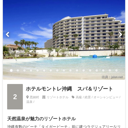
出典：jalan.net
ホテルモントレ沖縄 スパ＆リゾート
2
恩納村
リゾートホテル
高級 / 絶景 / オーシャンビュー /
温泉 /
天然温泉が魅力のリゾートホテル
沖縄有数のビーチ「タイガービーチ」前に建つラグジュアリーなリ