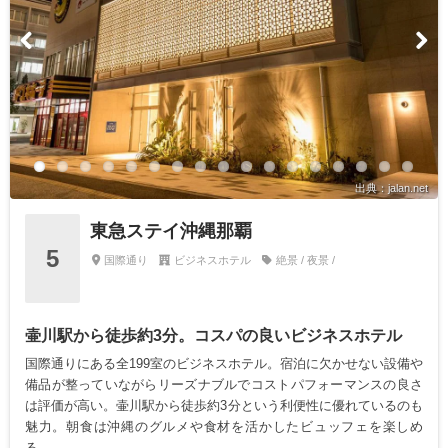
出典：jalan.net
東急ステイ沖縄那覇
5
国際通り
ビジネスホテル
絶景 / 夜景 /
壷川駅から徒歩約3分。コスパの良いビジネスホテル
国際通りにある全199室のビジネスホテル。宿泊に欠かせない設備や
備品が整っていながらリーズナブルでコストパフォーマンスの良さ
は評価が高い。壷川駅から徒歩約3分という利便性に優れているのも
魅力。朝食は沖縄のグルメや食材を活かしたビュッフェを楽しめ
る。