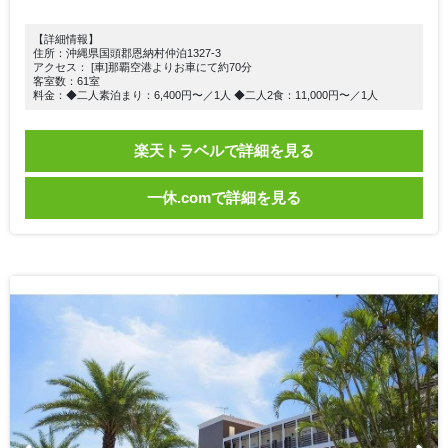
【詳細情報】
住所：沖縄県国頭郡恩納村仲泊1327-3
アクセス： [車]那覇空港よりお車にて約70分
客室数：61室
料金：◆二人素泊まり：6,400円〜／1人 ◆二人2食：11,000円〜／1人
楽天トラベルで詳細を見る
一休.comで詳細を見る