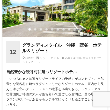
出典：jalan.net
グランディスタイル 沖縄 読谷 ホテ
ル＆リゾート
12
読谷村
リゾートホテル
高級 / 隠れ宿 / 絶景 / 夜景 / オー
シャンビュー /
自然豊かな読谷村に建つリゾートホテル
「いつもの旅とは違うリゾートライフの予感」がコンセプト。自然
豊かな読谷村に建つラグジュアリーなリゾートホテル。室内から見
える海と空のグラデーションの絶景を満喫できる。ラグジュアリー
な雰囲気が特徴の大人が落ち着いて過ごせる空間だ。居心地のいい
ラウンジやバーがあるからホテルでゆっくりと過ごすことができる
だろう。