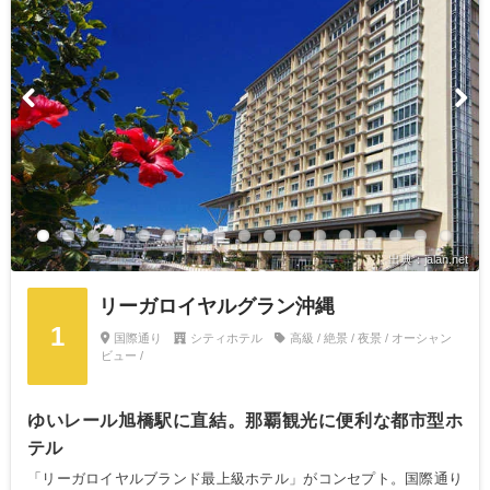
出典：jalan.net
リーガロイヤルグラン沖縄
1
国際通り
シティホテル
高級 / 絶景 / 夜景 / オーシャン
ビュー /
ゆいレール旭橋駅に直結。那覇観光に便利な都市型ホ
テル
「リーガロイヤルブランド最上級ホテル」がコンセプト。国際通り