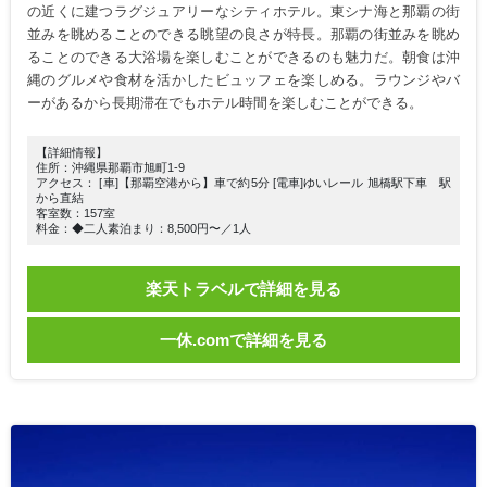
の近くに建つラグジュアリーなシティホテル。東シナ海と那覇の街
並みを眺めることのできる眺望の良さが特長。那覇の街並みを眺め
ることのできる大浴場を楽しむことができるのも魅力だ。朝食は沖
縄のグルメや食材を活かしたビュッフェを楽しめる。ラウンジやバ
ーがあるから長期滞在でもホテル時間を楽しむことができる。
【詳細情報】
住所：沖縄県那覇市旭町1-9
アクセス： [車]【那覇空港から】車で約5分 [電車]ゆいレール 旭橋駅下車 駅
から直結
客室数：157室
料金：◆二人素泊まり：8,500円〜／1人
楽天トラベルで詳細を見る
一休.comで詳細を見る