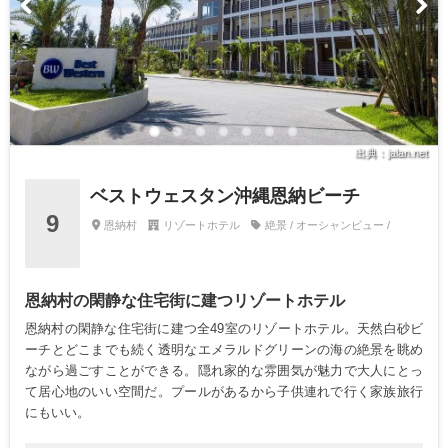
出典：jalan.net
ベストウェスタン沖縄恩納ビーチ
9
恩納村
リゾートホテル
絶景 / オーシャンビュー /
恩納村の閑静な住宅街に建つリゾートホテル
恩納村の閑静な住宅街に建つ全49室のリゾートホテル。天然白砂ビ
ーチとどこまでも続く透明なエメラルドグリーンの海の絶景を眺め
ながら過ごすことができる。隠れ家的な雰囲気が魅力で大人にとっ
て居心地のいい空間だ。プールがあるから子供連れで行く家族旅行
にもいい。