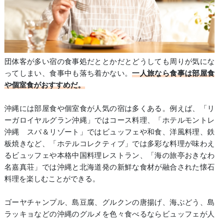
団体客が多い宿の食事処だととかだとどうしても周りが気にな
ってしまい、食事中も落ち着かない。
一人旅なら食事は部屋食
や個室食がおすすめだ。
沖縄には部屋食や個室食が人気の宿は多くある。例えば、「リ
ーガロイヤルグラン沖縄」ではコース料理、「ホテルモントレ
沖縄 スパ＆リゾート」ではビュッフェや和食、洋風料理、鉄
板焼きなど、「ホテルコレクティブ」では多彩な料理が味わえ
るビュッフェや本格中国料理レストラン、「海の旅亭おきなわ
名嘉真荘」では沖縄と北海道発の新鮮な食材が融合された懐石
料理を楽しむことができる。
ゴーヤチャンプル、島豆腐、グルクンの唐揚げ、海ぶどう、島
ラッキョなどの沖縄のグルメを色々食べるならビュッフェが人