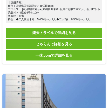
【詳細情報】
住所：沖縄県国頭郡恩納村真栄田1888
アクセス： [車]那覇空港から沖縄自動車道 石川IC利用で約50分、石川ICから
読谷村向け県道6号約10分
客室数：49室
料金：◆二人素泊まり：5,400円〜／1人 ◆二人2食：8,500円〜／1人
楽天トラベルで詳細を見る
じゃらんで詳細を見る
一休.comで詳細を見る