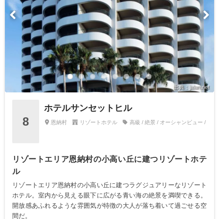
出典：jalan.net
ホテルサンセットヒル
8
恩納村
リゾートホテル
高級 / 絶景 / オーシャンビュー /
リゾートエリア恩納村の小高い丘に建つリゾートホテ
ル
リゾートエリア恩納村の小高い丘に建つラグジュアリーなリゾート
ホテル。室内から見える眼下に広がる青い海の絶景を満喫できる。
開放感あふれるような雰囲気が特徴の大人が落ち着いて過ごせる空
間だ。