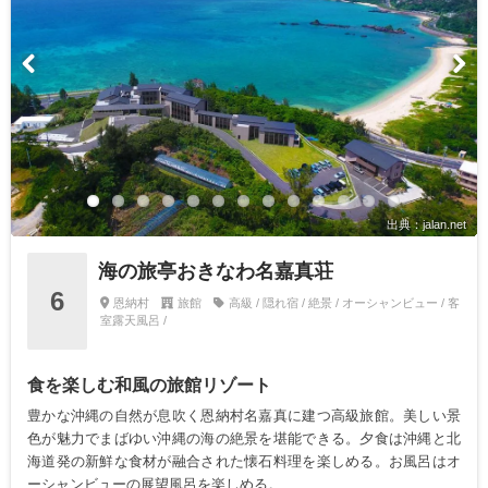
出典：jalan.net
海の旅亭おきなわ名嘉真荘
6
恩納村
旅館
高級 / 隠れ宿 / 絶景 / オーシャンビュー / 客
室露天風呂 /
食を楽しむ和風の旅館リゾート
豊かな沖縄の自然が息吹く恩納村名嘉真に建つ高級旅館。美しい景
色が魅力でまばゆい沖縄の海の絶景を堪能できる。夕食は沖縄と北
海道発の新鮮な食材が融合された懐石料理を楽しめる。お風呂はオ
ーシャンビューの展望風呂を楽しめる。