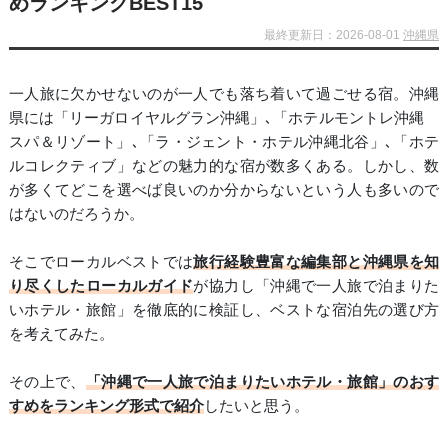
めランキングBEST15
最終更新日：2026-08-01
沖縄県
一人旅に欠かせないのが一人でも落ち着いて過ごせる宿。沖縄
県には「リーガロイヤルグラン沖縄」､「ホテルモントレ沖縄
スパ＆リゾート」､「ラ・ジェント・ホテル沖縄北谷」､「ホテ
ルコレクティブ」などの魅力的な宿が数多くある。しかし、数
が多くてどこを選べば良いのか分からないという人も多いので
はないのだろうか。
そこでローカルベストでは
旅行経験豊富な編集部と沖縄県を知
り尽くしたローカルガイド
が協力し「沖縄で一人旅で泊まりた
いホテル・旅館」を徹底的に検証し、ベストな宿泊先の選び方
を考えてみた。
その上で、
「沖縄で一人旅で泊まりたいホテル・旅館」のおす
すめをランキング形式で紹介
したいと思う。