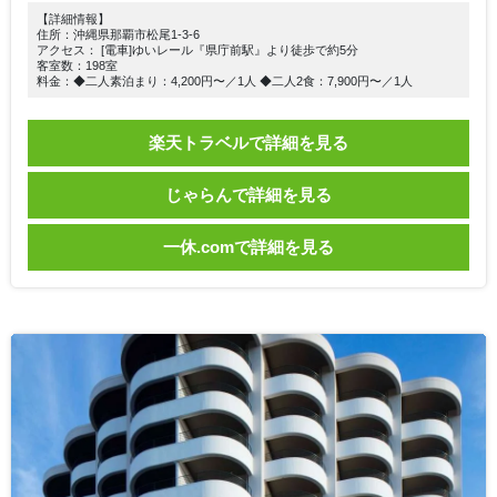
【詳細情報】
住所：沖縄県那覇市松尾1-3-6
アクセス： [電車]ゆいレール『県庁前駅』より徒歩で約5分
客室数：198室
料金：◆二人素泊まり：4,200円〜／1人 ◆二人2食：7,900円〜／1人
楽天トラベルで詳細を見る
じゃらんで詳細を見る
一休.comで詳細を見る