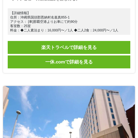
【詳細情報】
住所：沖縄県国頭郡恩納村名嘉真855-1
アクセス： [車]那覇空港よりお車にて約90分
客室数：25室
料金：◆二人素泊まり：16,000円〜／1人 ◆二人2食：24,000円〜／1人
楽天トラベルで詳細を見る
一休.comで詳細を見る