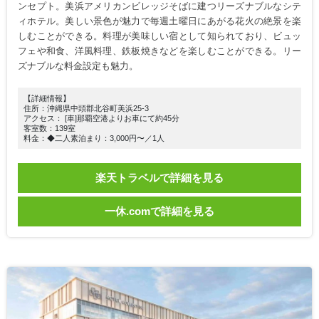
ンセプト。美浜アメリカンビレッジそばに建つリーズナブルなシテ
ィホテル。美しい景色が魅力で毎週土曜日にあがる花火の絶景を楽
しむことができる。料理が美味しい宿として知られており、ビュッ
フェや和食、洋風料理、鉄板焼きなどを楽しむことができる。リー
ズナブルな料金設定も魅力。
【詳細情報】
住所：沖縄県中頭郡北谷町美浜25‐3
アクセス： [車]那覇空港よりお車にて約45分
客室数：139室
料金：◆二人素泊まり：3,000円〜／1人
楽天トラベルで詳細を見る
一休.comで詳細を見る