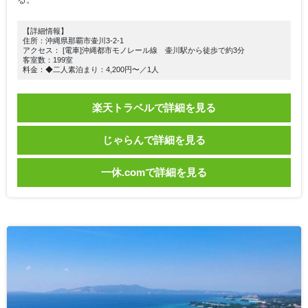
【詳細情報】
住所：沖縄県那覇市壷川3-2-1
アクセス： [電車]沖縄都市モノレール線 壷川駅から徒歩で約3分
客室数：199室
料金：◆二人素泊まり：4,200円〜／1人
楽天トラベルで詳細を見る
じゃらんで詳細を見る
一休.comで詳細を見る