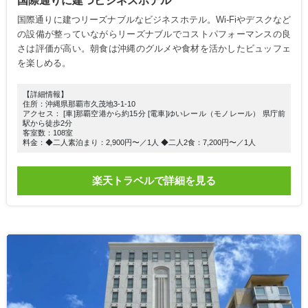
国際通りに建つビジネスホテル
国際通りに建つリーズナブルなビジネスホテル。Wi-Fiやデスクなど
の設備が整っていながらリーズナブルでコストパフォーマンスの良
さは評価が高い。朝食は沖縄のグルメや食材を活かしたビュッフェ
を楽しめる。
【詳細情報】
住所：沖縄県那覇市久茂地3-1-10
アクセス： [車]那覇空港から約15分 [電車]ゆいレール（モノレール） 県庁前
駅から徒歩2分
客室数：108室
料金：◆二人素泊まり：2,900円〜／1人 ◆二人2食：7,200円〜／1人
楽天トラベルで詳細を見る