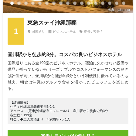
出典：jalan.net
東急ステイ沖縄那覇
1
国際通り
ビジネスホテル
絶景 / 夜景 /
壷川駅から徒歩約3分。コスパの良いビジネスホテル
国際通りにある全199室のビジネスホテル。宿泊に欠かせない設備や
備品が整っていながらリーズナブルでコストパフォーマンスの良さ
は評価が高い。壷川駅から徒歩約3分という利便性に優れているのも
魅力。朝食は沖縄のグルメや食材を活かしたビュッフェを楽しめ
る。
【詳細情報】
住所：沖縄県那覇市壷川3-2-1
アクセス： [電車]沖縄都市モノレール線 壷川駅から徒歩で約3分
客室数：199室
料金：◆二人素泊まり：4,200円〜／1人