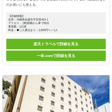
のお祝いにも使える。
【詳細情報】
住所：沖縄県名護市字宮里453-1
アクセス： [車]那覇から車で80分
客室数：121室
料金：◆二人素泊まり：2,800円〜／1人
楽天トラベルで詳細を見る
一休.comで詳細を見る