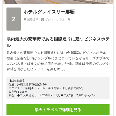
出典：jalan.net
ホテルグレイスリー那覇
2
国際通り
ビジネスホテル
県内最大の繁華街である国際通りに建つビジネスホテ
ル
県内最大の繁華街である国際通りに建つ全198室のビジネスホテル。
宿泊に必要な設備がシンプルにまとまっていながらリーズナブルで
コスパの良さは多くの宿泊者から高い評価。朝食は沖縄のグルメや
食材を活かしたビュッフェを楽しめる。
【詳細情報】
住所：沖縄県那覇市松尾1-3-6
アクセス： [電車]ゆいレール『県庁前駅』より徒歩で約5分
客室数：198室
料金：◆二人素泊まり：4,200円〜／1人 ◆二人2食：7,900円〜／1人
楽天トラベルで詳細を見る