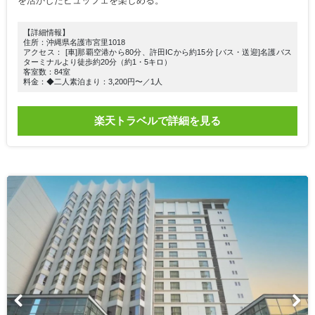
を活かしたビュッフェを楽しめる。
【詳細情報】
住所：沖縄県名護市宮里1018
アクセス： [車]那覇空港から80分、許田ICから約15分 [バス・送迎]名護バス
ターミナルより徒歩約20分（約1・5キロ）
客室数：84室
料金：◆二人素泊まり：3,200円〜／1人
楽天トラベルで詳細を見る