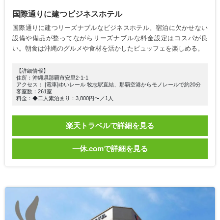
国際通りに建つビジネスホテル
国際通りに建つリーズナブルなビジネスホテル。宿泊に欠かせない
設備や備品が整ってながらリーズナブルな料金設定はコスパが良
い。朝食は沖縄のグルメや食材を活かしたビュッフェを楽しめる。
【詳細情報】
住所：沖縄県那覇市安里2-1-1
アクセス： [電車]ゆいレール 牧志駅直結、那覇空港からモノレールで約20分
客室数：261室
料金：◆二人素泊まり：3,800円〜／1人
楽天トラベルで詳細を見る
一休.comで詳細を見る