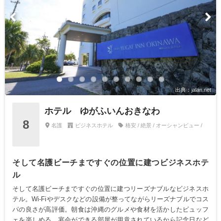
出典：jalan.net
ホテル ゆがふいんおきなわ
8
名護
ビジネスホテル
格安 / 絶景 / オーシャンビュー /
そして名護ビーチまですぐの位置に建つビジネスホテ
ル
そして名護ビーチまですぐの位置に建つリーズナブルなビジネスホ
テル。Wi-Fiやデスクなどの設備が整ってながらリーズナブルでコス
パの良さが高評価。朝食は沖縄のグルメや食材を活かしたビュッフ
ェを楽しめる。宴会ができる部屋が用意されているから記念日など