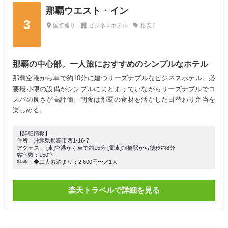
那覇ウエスト・イン
3
国際通り
ビジネスホテル
格安 /
那覇の中心部。一人旅におすすめのシンプルなホテル
那覇空港から車で約10分に建つリーズナブルなビジネスホテル。必
要最小限の設備がシンプルにまとまっていながらリーズナブルでコ
スパの良さが高評価。朝食は那覇の食材を活かした日替わり弁当を
楽しめる。
【詳細情報】
住所：沖縄県那覇市西1-16-7
アクセス： [車]空港から車で約15分 [電車]旭橋駅から徒歩約8分
客室数：150室
料金：◆二人素泊まり：2,600円〜／1人
楽天トラベルで詳細を見る