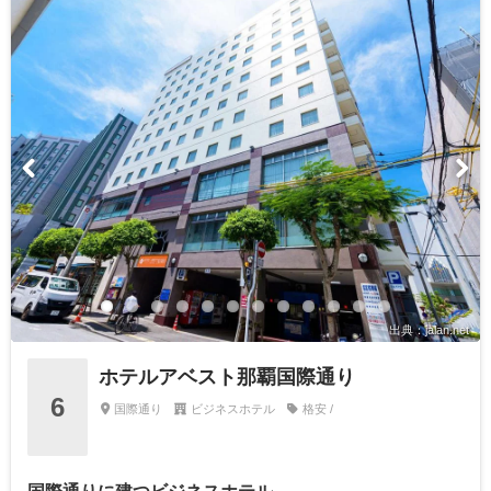
出典：jalan.net
ホテルアベスト那覇国際通り
6
国際通り
ビジネスホテル
格安 /