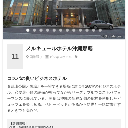
出典：jalan.net
メルキュールホテル沖縄那覇
11
国際通り
ビジネスホテル
コスパの良いビジネスホテル
奥武山公園と国場川を一望できる場所に建つ全260室のビジネスホテ
ル。必要最小限の設備が整ってながらリーズナブルでコストパフォ
ーマンスに優れている。朝食は沖縄の新鮮な旬の食材を使用したビ
ュッフェを楽しめる。ベビーベッドがあるから幼児と一緒に旅行す
るときでも安心だ。
【詳細情報】
住所：沖縄県那覇市壺川3-3-19