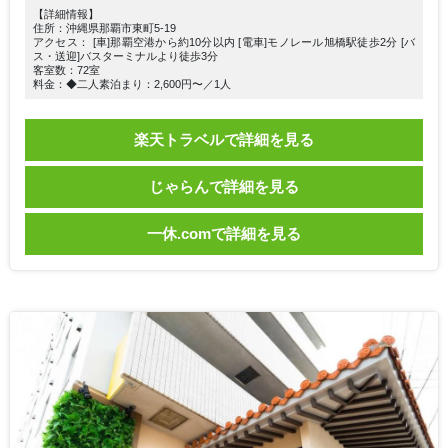
【詳細情報】
住所：沖縄県那覇市東町5-19
アクセス： [車]那覇空港から約10分以内 [電車]モノレール旭橋駅徒歩2分 [バ
ス・送迎]バスターミナルより徒歩3分
客室数：72室
料金：◆二人素泊まり：2,600円〜／1人
楽天トラベルで詳細を見る
じゃらんで詳細を見る
一休.comで詳細を見る