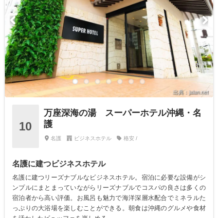
出典：jalan.net
万座深海の湯 スーパーホテル沖縄・名
護
10
名護
ビジネスホテル
格安 /
名護に建つビジネスホテル
名護に建つリーズナブルなビジネスホテル。宿泊に必要な設備がシ
ンプルにまとまっていながらリーズナブルでコスパの良さは多くの
宿泊者から高い評価。お風呂も魅力で海洋深層水配合でミネラルた
っぷりの大浴場を楽しむことができる。朝食は沖縄のグルメや食材