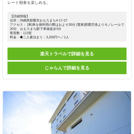
レート朝食を楽しめる。
【詳細情報】
住所：沖縄県那覇市おもろまち4-17-27
アクセス： [車]車を御利用の際はおよそ30分 [電車]那覇空港よりモノレールで
20分、おもろまち駅下車後徒歩3分
客室数：113室
料金：◆二人素泊まり：3,200円〜／1人
楽天トラベルで詳細を見る
じゃらんで詳細を見る