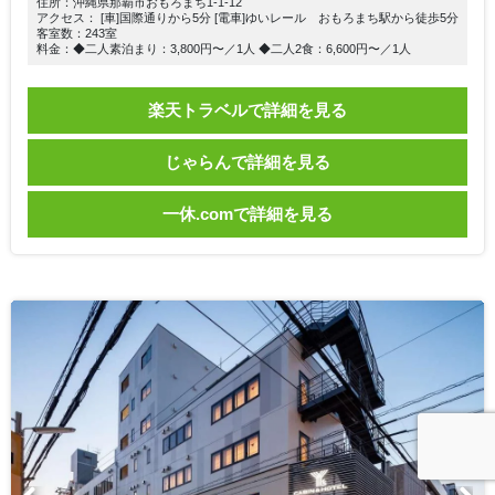
住所：沖縄県那覇市おもろまち1-1-12
アクセス： [車]国際通りから5分 [電車]ゆいレール おもろまち駅から徒歩5分
客室数：243室
料金：◆二人素泊まり：3,800円〜／1人 ◆二人2食：6,600円〜／1人
楽天トラベルで詳細を見る
じゃらんで詳細を見る
一休.comで詳細を見る