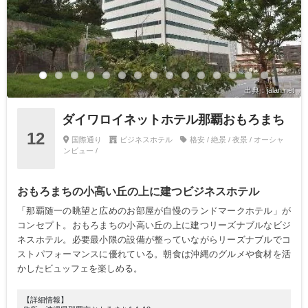
出典：jalan.net
ダイワロイネットホテル那覇おもろまち
12
国際通り
ビジネスホテル
格安 / 絶景 / 夜景 / オーシャ
ンビュー /
おもろまちの小高い丘の上に建つビジネスホテル
「那覇随一の眺望と広めのお部屋が自慢のランドマークホテル」が
コンセプト。おもろまちの小高い丘の上に建つリーズナブルなビジ
ネスホテル。必要最小限の設備が整っていながらリーズナブルでコ
ストパフォーマンスに優れている。朝食は沖縄のグルメや食材を活
かしたビュッフェを楽しめる。
【詳細情報】