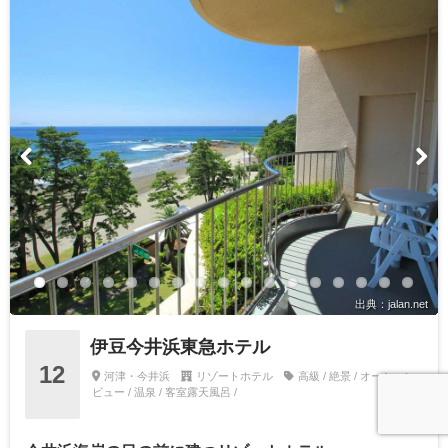
出典：jalan.net
伊豆今井浜東急ホテル
12
河津・今井浜
リゾートホテル
高級 / 絶景 / オーシャン
ビュー / 温泉 / 客室露天風呂 /