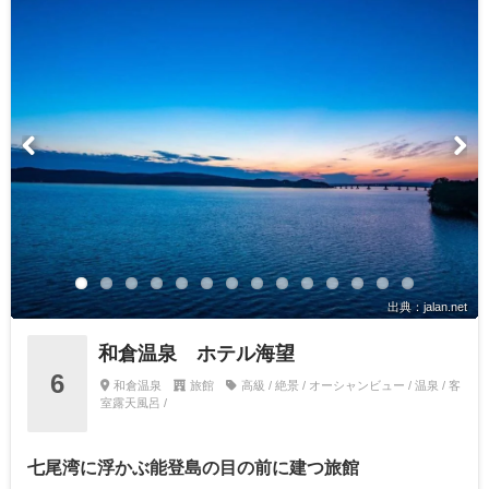
出典：jalan.net
和倉温泉 ホテル海望
6
和倉温泉
旅館
高級 / 絶景 / オーシャンビュー / 温泉 / 客
室露天風呂 /
七尾湾に浮かぶ能登島の目の前に建つ旅館