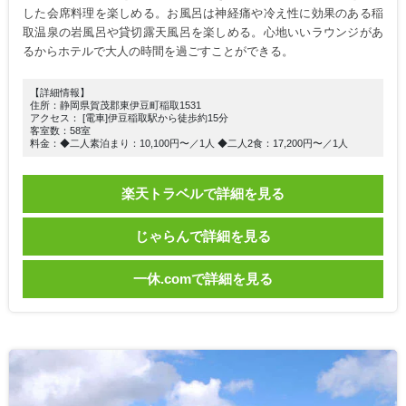
した会席料理を楽しめる。お風呂は神経痛や冷え性に効果のある稲
取温泉の岩風呂や貸切露天風呂を楽しめる。心地いいラウンジがあ
るからホテルで大人の時間を過ごすことができる。
【詳細情報】
住所：静岡県賀茂郡東伊豆町稲取1531
アクセス： [電車]伊豆稲取駅から徒歩約15分
客室数：58室
料金：◆二人素泊まり：10,100円〜／1人 ◆二人2食：17,200円〜／1人
楽天トラベルで詳細を見る
じゃらんで詳細を見る
一休.comで詳細を見る