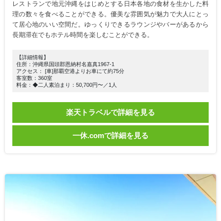
レストランで地元沖縄をはじめとする日本各地の食材を生かした料
理の数々を食べることができる。優美な雰囲気が魅力で大人にとっ
て居心地のいい空間だ。ゆっくりできるラウンジやバーがあるから
長期滞在でもホテル時間を楽しむことができる。
【詳細情報】
住所：沖縄県国頭郡恩納村名嘉真1967-1
アクセス： [車]那覇空港よりお車にて約75分
客室数：360室
料金：◆二人素泊まり：50,700円〜／1人
楽天トラベルで詳細を見る
一休.comで詳細を見る