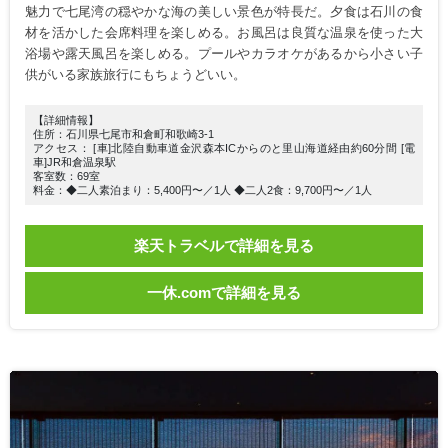
魅力で七尾湾の穏やかな海の美しい景色が特長だ。夕食は石川の食
材を活かした会席料理を楽しめる。お風呂は良質な温泉を使った大
浴場や露天風呂を楽しめる。プールやカラオケがあるから小さい子
供がいる家族旅行にもちょうどいい。
【詳細情報】
住所：石川県七尾市和倉町和歌崎3-1
アクセス： [車]北陸自動車道金沢森本ICからのと里山海道経由約60分間 [電
車]JR和倉温泉駅
客室数：69室
料金：◆二人素泊まり：5,400円〜／1人 ◆二人2食：9,700円〜／1人
楽天トラベルで詳細を見る
一休.comで詳細を見る