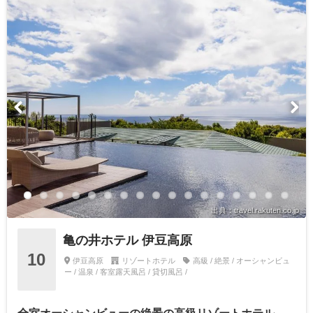
出典：travel.rakuten.co.jp
亀の井ホテル 伊豆高原
10
伊豆高原
リゾートホテル
高級 / 絶景 / オーシャンビュ
ー / 温泉 / 客室露天風呂 / 貸切風呂 /