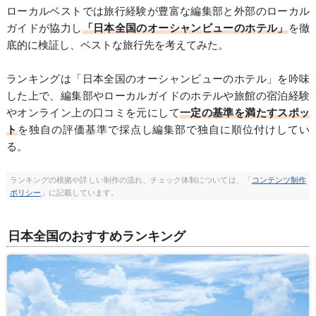
ローカルベストでは旅行経験が豊富な編集部と外部のローカル
ガイドが協力し
「日本全国のオーシャンビューのホテル」
を徹
底的に検証し、ベストな旅行先を考えてみた。
ランキングは「日本全国のオーシャンビューのホテル」を吟味
した上で、編集部やローカルガイドのホテルや旅館の宿泊経験
やオンライン上の口コミを元にして
一定の基準を満たすスポッ
ト
を独自の評価基準で採点し編集部で独自に順位付けしてい
る。
ランキングの根拠や詳しい制作の流れ、チェック体制については、「
コンテンツ制作
ポリシー
」に記載しています。
日本全国のおすすめランキング