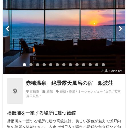
出典：jalan.net
赤穂温泉 絶景露天風呂の宿 銀波荘
9
赤穂市
旅館
高級 / 絶景 / オーシャンビュー / 温泉 / 客室
露天風呂 /
播磨灘を一望する場所に建つ旅館
播磨灘を一望する場所に建つ高級旅館。美しい景色が魅力で瀬戸内
海の絶景を堪能できる。夕食は瀬戸内で獲れる新鮮な魚介類など旬