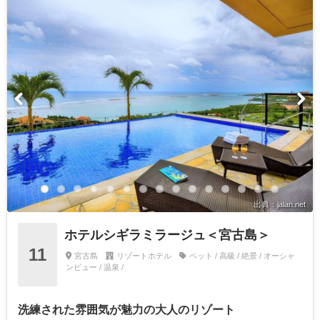
出典：jalan.net
ホテルシギラミラージュ＜宮古島＞
11
宮古島
リゾートホテル
ペット / 高級 / 絶景 / オーシャ
ンビュー / 温泉 /
洗練された雰囲気が魅力の大人のリゾート