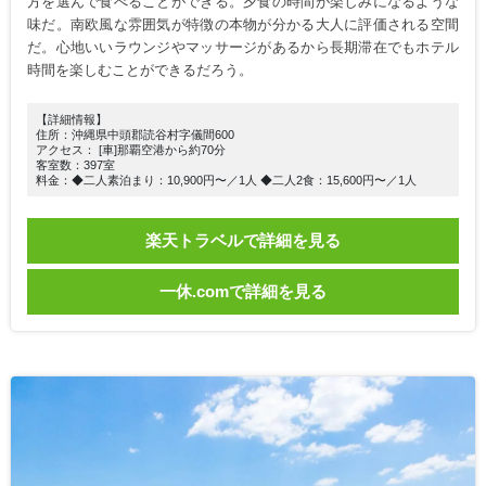
方を選んで食べることができる。夕食の時間が楽しみになるような
味だ。南欧風な雰囲気が特徴の本物が分かる大人に評価される空間
だ。心地いいラウンジやマッサージがあるから長期滞在でもホテル
時間を楽しむことができるだろう。
【詳細情報】
住所：沖縄県中頭郡読谷村字儀間600
アクセス： [車]那覇空港から約70分
客室数：397室
料金：◆二人素泊まり：10,900円〜／1人 ◆二人2食：15,600円〜／1人
楽天トラベルで詳細を見る
一休.comで詳細を見る