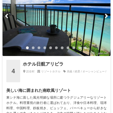
出典：jalan.net
ホテル日航アリビラ
4
読谷村
リゾートホテル
高級 / 絶景 / オーシャンビュー /
美しい海に囲まれた南欧風リゾート
東シナ海に面した風光明媚な場所に建つラグジュアリーなリゾート
ホテル。料理重視の旅行者に選ばれており、洋食や日本料理、琉球
料理、中国料理、鉄板焼き、ビュッフェ、バーベキューから好きな