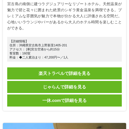
宮古島の南側に建つラグジュアリーなリゾートホテル。天然温泉が
魅力で碧と花々に囲まれた絶景のシギラ黄金温泉を満喫できる。プ
レミアムな雰囲気が魅力で本物が分かる大人に評価される空間だ。
心地いいラウンジやバーがあるから大人のホテル時間を楽しむこと
ができる。
【詳細情報】
住所：沖縄県宮古島市上野新里1405-201
アクセス： [車]宮古空港から約15分
客室数：160室
料金：◆二人素泊まり：47,200円〜／1人
楽天トラベルで詳細を見る
じゃらんで詳細を見る
一休.comで詳細を見る