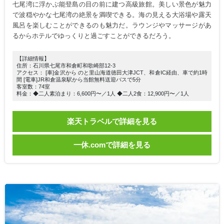
七尾湾に浮かぶ能登島の目の前に建つ高級旅館。美しい景色が魅力
で波穏やかな七尾湾の絶景を満喫できる。海の見える大浴場や露天
風呂を楽しむことができるのも魅力だ。ラウンジやマッサージがあ
るからホテルでゆっくりと過ごすことができるだろう。
【詳細情報】
住所：石川県七尾市和倉町和歌崎部12-3
アクセス： [車]金沢から のと里山海道徳田大津JCT、和倉IC経由、車で約1時
間 [電車]JR和倉温泉駅から当館無料送迎バスで5分
客室数：74室
料金：◆二人素泊まり：6,600円〜／1人 ◆二人2食：12,900円〜／1人
楽天トラベルで詳細を見る
一休.comで詳細を見る