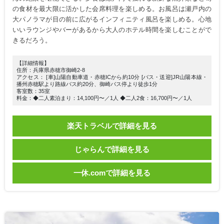
の食材を最大限に活かした会席料理を楽しめる。お風呂は瀬戸内の
大パノラマが目の前に広がるインフィニティ風呂を楽しめる。心地
いいラウンジやバーがあるから大人のホテル時間を楽しむことがで
きるだろう。
【詳細情報】
住所：兵庫県赤穂市御崎2-8
アクセス： [車]山陽自動車道・赤穂ICから約10分 [バス・送迎]JR山陽本線・
播州赤穂駅より路線バス約20分、御崎バス停より徒歩1分
客室数：35室
料金：◆二人素泊まり：14,100円〜／1人 ◆二人2食：16,700円〜／1人
楽天トラベルで詳細を見る
じゃらんで詳細を見る
一休.comで詳細を見る