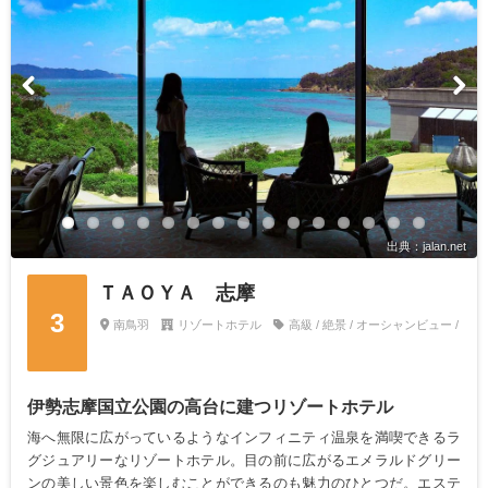
出典：jalan.net
ＴＡＯＹＡ 志摩
3
南鳥羽
リゾートホテル
高級 / 絶景 / オーシャンビュー /
伊勢志摩国立公園の高台に建つリゾートホテル
海へ無限に広がっているようなインフィニティ温泉を満喫できるラ
グジュアリーなリゾートホテル。目の前に広がるエメラルドグリー
ンの美しい景色を楽しむことができるのも魅力のひとつだ。エステ