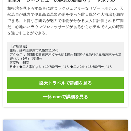
全室オーシャンビューの絶景の高級リゾートホテル
相模湾を見下ろす高台に建つラグジュアリーなリゾートホテル。天
然温泉が魅力で伊豆高原温泉の湯を使った露天風呂や大浴場を満喫
できる。上質な雰囲気が魅力で本物が分かる大人に評価される空間
だ。心地いいラウンジやマッサージがあるからホテルで大人の時間
を過ごすことができる。
【詳細情報】
住所：静岡県伊東市八幡野1104-5
アクセス： [車]東名高速厚木ICから約120分 [電車]伊豆急行伊豆高原駅から送
迎バス（3便）で約5分
客室数：55室
料金：◆二人素泊まり：10,700円〜／1人 ◆二人2食：13,600円〜／1人
楽天トラベルで詳細を見る
一休.comで詳細を見る