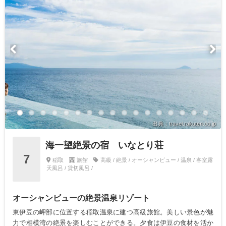
出典：travel.rakuten.co.jp
海一望絶景の宿 いなとり荘
7
稲取
旅館
高級 / 絶景 / オーシャンビュー / 温泉 / 客室露
天風呂 / 貸切風呂 /
オーシャンビューの絶景温泉リゾート
東伊豆の岬部に位置する稲取温泉に建つ高級旅館。美しい景色が魅
力で相模湾の絶景を楽しむことができる。夕食は伊豆の食材を活か