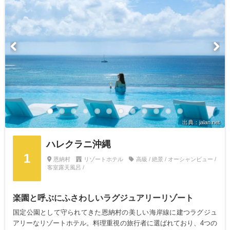
出典：jalan.net
ハレクラニ沖縄
1
恩納村
リゾートホテル
高級 / 絶景 / オーシャンビュー /
客室露天風呂 /
楽園と呼ぶにふさわしいラグジュアリーリゾート
国定公園として守られてきた恩納村の美しい海岸線に建つラグジュ
アリーなリゾートホテル。料理重視の旅行者に選ばれており、4つの