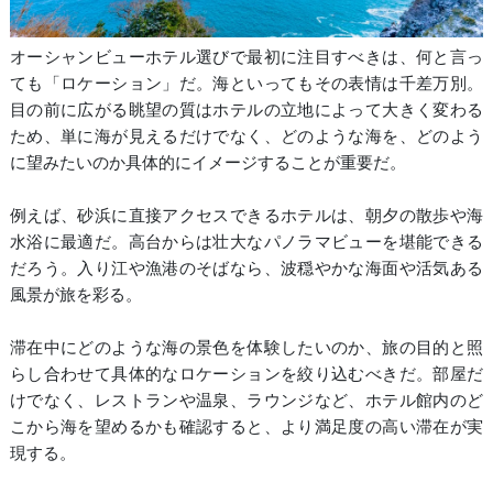
オーシャンビューホテル選びで最初に注目すべきは、何と言っ
ても「ロケーション」だ。海といってもその表情は千差万別。
目の前に広がる眺望の質はホテルの立地によって大きく変わる
ため、単に海が見えるだけでなく、どのような海を、どのよう
に望みたいのか具体的にイメージすることが重要だ。
例えば、砂浜に直接アクセスできるホテルは、朝夕の散歩や海
水浴に最適だ。高台からは壮大なパノラマビューを堪能できる
だろう。入り江や漁港のそばなら、波穏やかな海面や活気ある
風景が旅を彩る。
滞在中にどのような海の景色を体験したいのか、旅の目的と照
らし合わせて具体的なロケーションを絞り込むべきだ。部屋だ
けでなく、レストランや温泉、ラウンジなど、ホテル館内のど
こから海を望めるかも確認すると、より満足度の高い滞在が実
現する。