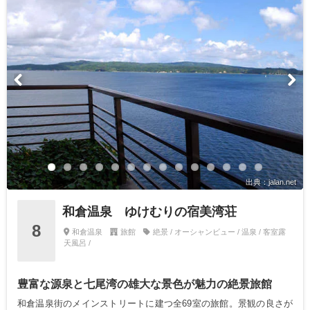
出典：jalan.net
和倉温泉 ゆけむりの宿美湾荘
8
和倉温泉
旅館
絶景 / オーシャンビュー / 温泉 / 客室露
天風呂 /
豊富な源泉と七尾湾の雄大な景色が魅力の絶景旅館
和倉温泉街のメインストリートに建つ全69室の旅館。景観の良さが