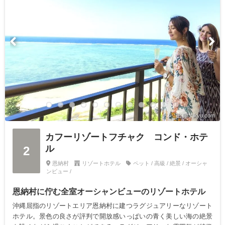
出典：ikyu.com
カフーリゾートフチャク コンド・ホテ
ル
2
恩納村
リゾートホテル
ペット / 高級 / 絶景 / オーシャ
ンビュー /
恩納村に佇む全室オーシャンビューのリゾートホテル
沖縄屈指のリゾートエリア恩納村に建つラグジュアリーなリゾート
ホテル。景色の良さが評判で開放感いっぱいの青く美しい海の絶景