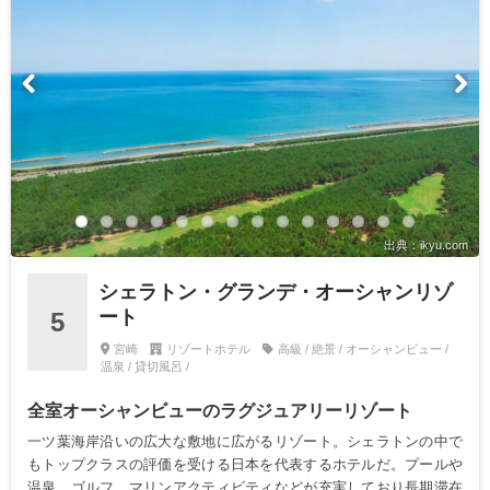
出典：ikyu.com
シェラトン・グランデ・オーシャンリゾ
ート
5
宮崎
リゾートホテル
高級 / 絶景 / オーシャンビュー /
温泉 / 貸切風呂 /
全室オーシャンビューのラグジュアリーリゾート
一ツ葉海岸沿いの広大な敷地に広がるリゾート。シェラトンの中で
もトップクラスの評価を受ける日本を代表するホテルだ。プールや
温泉、ゴルフ、マリンアクティビティなどが充実しており長期滞在