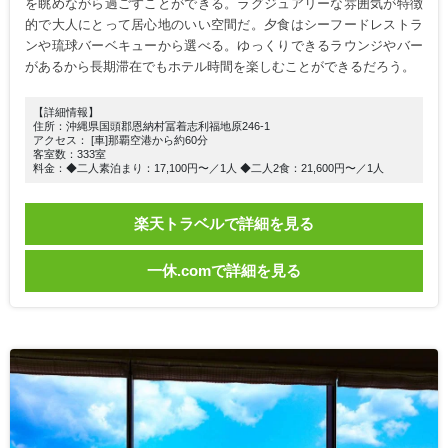
を眺めながら過ごすことができる。ラグジュアリーな雰囲気が特徴
的で大人にとって居心地のいい空間だ。夕食はシーフードレストラ
ンや琉球バーベキューから選べる。ゆっくりできるラウンジやバー
があるから長期滞在でもホテル時間を楽しむことができるだろう。
【詳細情報】
住所：沖縄県国頭郡恩納村冨着志利福地原246-1
アクセス： [車]那覇空港から約60分
客室数：333室
料金：◆二人素泊まり：17,100円〜／1人 ◆二人2食：21,600円〜／1人
楽天トラベルで詳細を見る
一休.comで詳細を見る