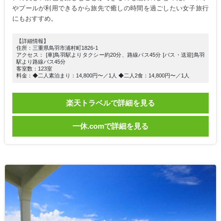
やプールが利用できるから旅先で癒しの時間を過ごしたい女子旅行
にもおすすめ。
【詳細情報】
住所：三重県鳥羽市浦村町1826-1
アクセス： [車]鳥羽駅よりタクシー約20分、路線バス45分 [バス・送迎]鳥羽
駅より路線バス45分
客室数：123室
料金：◆二人素泊まり：14,800円〜／1人 ◆二人2食：14,800円〜／1人
楽天トラベルで詳細を見る
一休.comで詳細を見る