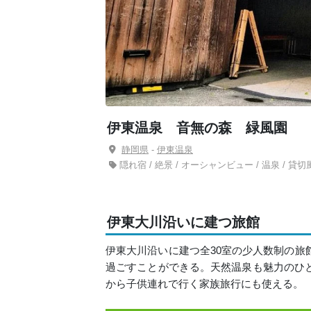
伊東温泉 音無の森 緑風園
静岡県
-
伊東温泉
隠れ宿 / 絶景 / オーシャンビュー / 温泉 / 貸切風
伊東大川沿いに建つ旅館
伊東大川沿いに建つ全30室の少人数制の旅
過ごすことができる。天然温泉も魅力のひ
から子供連れで行く家族旅行にも使える。