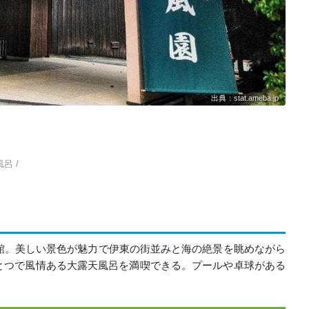
出典：stat.ameba.jp
呂 /
館。美しい景色が魅力で伊東の街並みと海の絶景を眺めながら
とつで風情ある大露天風呂を満喫できる。プールや卓球がある