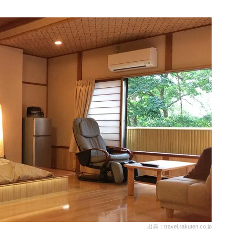
出典：travel.rakuten.co.jp