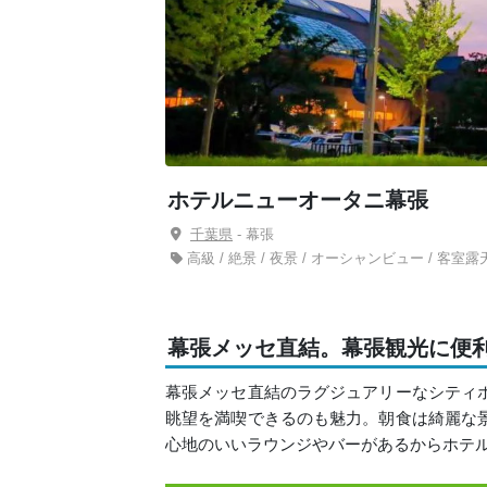
ホテルニューオータニ幕張
千葉県
- 幕張
高級 / 絶景 / 夜景 / オーシャンビュー / 客室露
幕張メッセ直結。幕張観光に便
幕張メッセ直結のラグジュアリーなシティ
眺望を満喫できるのも魅力。朝食は綺麗な
心地のいいラウンジやバーがあるからホテ