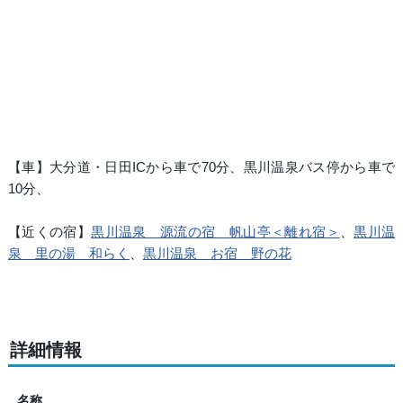
【車】大分道・日田ICから車で70分、黒川温泉バス停から車で
10分、
【近くの宿】
黒川温泉 源流の宿 帆山亭＜離れ宿＞
、
黒川温
泉 里の湯 和らく
、
黒川温泉 お宿 野の花
詳細情報
名称