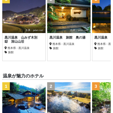
出典：jalan.net
出典：jalan.net
黒川温泉 山みず木別
黒川温泉 旅館 奥の湯
黒川温泉 
邸 深山山荘
熊本県 - 黒川温泉
熊本県 - 黒
熊本県 - 黒川温泉
旅館
旅館
旅館
温泉が魅力のホテル
1
2
3