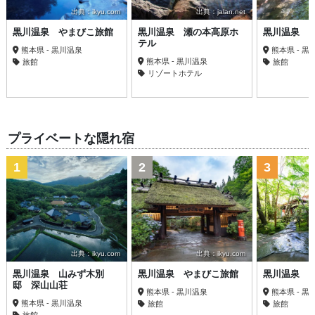
出典：ikyu.com
出典：jalan.net
黒川温泉 やまびこ旅館
黒川温泉 瀬の本高原ホ
黒川温泉 
テル
熊本県 - 黒川温泉
熊本県 - 黒
熊本県 - 黒川温泉
旅館
旅館
リゾートホテル
プライベートな隠れ宿
1
2
3
出典：ikyu.com
出典：ikyu.com
黒川温泉 山みず木別
黒川温泉 やまびこ旅館
黒川温泉 
邸 深山山荘
熊本県 - 黒川温泉
熊本県 - 黒
熊本県 - 黒川温泉
旅館
旅館