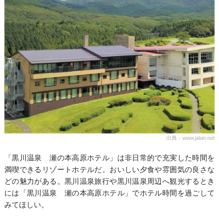
出典：www.jalan.net
「黒川温泉 瀬の本高原ホテル」は非日常的で充実した時間を
満喫できるリゾートホテルだ。おいしい夕食や雰囲気の良さな
どの魅力がある。黒川温泉旅行や黒川温泉周辺へ観光するとき
には「黒川温泉 瀬の本高原ホテル」でホテル時間を過ごして
みてほしい。