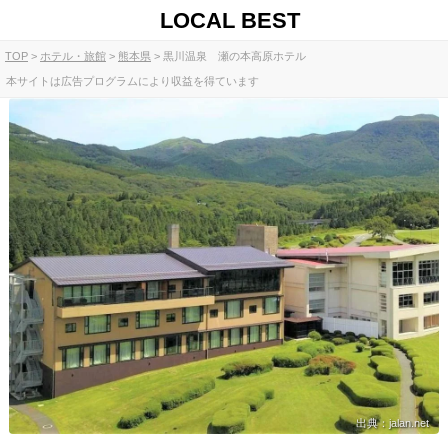
LOCAL BEST
TOP
ホテル・旅館
熊本県
黒川温泉 瀬の本高原ホテル
本サイトは広告プログラムにより収益を得ています
出典：jalan.net