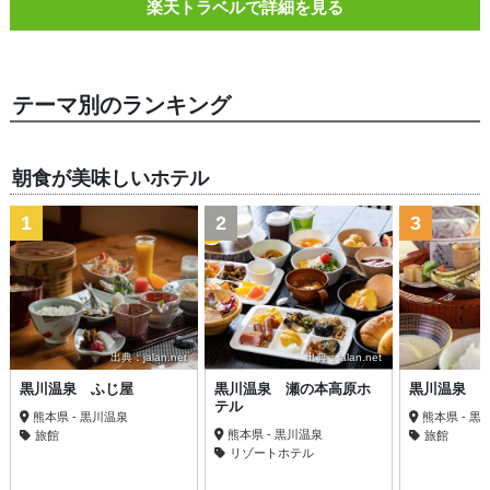
楽天トラベルで詳細を見る
テーマ別のランキング
朝食が美味しいホテル
1
2
3
出典：jalan.net
出典：jalan.net
黒川温泉 ふじ屋
黒川温泉 瀬の本高原ホ
黒川温泉 
テル
熊本県 - 黒川温泉
熊本県 - 黒
熊本県 - 黒川温泉
旅館
旅館
リゾートホテル