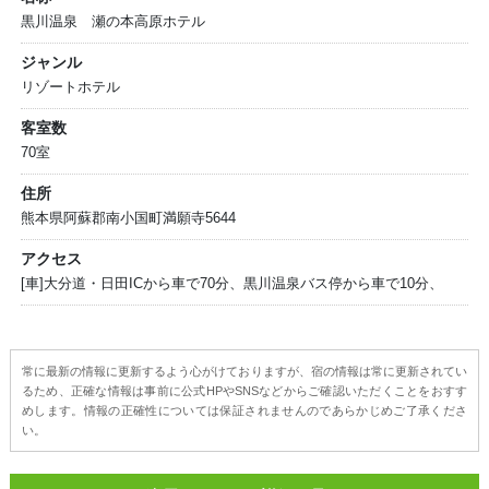
黒川温泉 瀬の本高原ホテル
ジャンル
リゾートホテル
客室数
70室
住所
熊本県阿蘇郡南小国町満願寺5644
アクセス
[車]大分道・日田ICから車で70分、黒川温泉バス停から車で10分、
常に最新の情報に更新するよう心がけておりますが、宿の情報は常に更新されてい
るため、正確な情報は事前に公式HPやSNSなどからご確認いただくことをおすす
めします。情報の正確性については保証されませんのであらかじめご了承くださ
い。