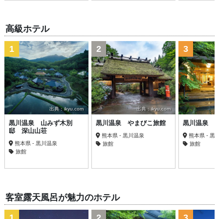
高級ホテル
1
2
3
出典：ikyu.com
出典：ikyu.com
黒川温泉 山みず木別
黒川温泉 やまびこ旅館
黒川温泉 
邸 深山山荘
熊本県 - 黒川温泉
熊本県 - 黒
熊本県 - 黒川温泉
旅館
旅館
旅館
客室露天風呂が魅力のホテル
1
2
3