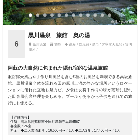
出典：jalan.net
黒川温泉 旅館 奥の湯
6
黒川温泉
旅館
高級 / 隠れ宿 / 温泉 / 客室露天風呂 / 貸切
風呂 /
阿蘇の大自然に包まれた隠れ宿的な温泉旅館
混浴露天風呂や手作り川風呂を含む9種のお風呂を満喫できる高級旅
館。黒川温泉全体を流れる田の原川上流の静かな場所というロケー
ションに優れた立地も魅力だ。夕食は女将手作りの味が随所に隠れ
た田舎風会席料理を楽しめる。プールがあるから子供を連れての旅
行にも使える。
【詳細情報】
住所：熊本県阿蘇郡南小国町満願寺黒川6567
客室数：26室
料金：◆二人素泊まり：16,500円〜／1人 ◆二人2食：17,400円〜／1人