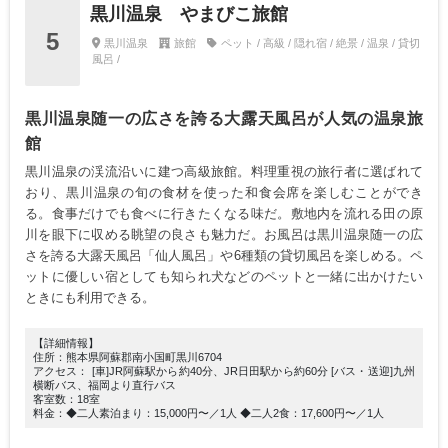
黒川温泉 やまびこ旅館
5
黒川温泉
旅館
ペット / 高級 / 隠れ宿 / 絶景 / 温泉 / 貸切
風呂 /
黒川温泉随一の広さを誇る大露天風呂が人気の温泉旅
館
黒川温泉の渓流沿いに建つ高級旅館。料理重視の旅行者に選ばれて
おり、黒川温泉の旬の食材を使った和食会席を楽しむことができ
る。食事だけでも食べに行きたくなる味だ。敷地内を流れる田の原
川を眼下に収める眺望の良さも魅力だ。お風呂は黒川温泉随一の広
さを誇る大露天風呂「仙人風呂」や6種類の貸切風呂を楽しめる。ペ
ットに優しい宿としても知られ犬などのペットと一緒に出かけたい
ときにも利用できる。
【詳細情報】
住所：熊本県阿蘇郡南小国町黒川6704
アクセス： [車]JR阿蘇駅から約40分、JR日田駅から約60分 [バス・送迎]九州
横断バス、福岡より直行バス
客室数：18室
料金：◆二人素泊まり：15,000円〜／1人 ◆二人2食：17,600円〜／1人