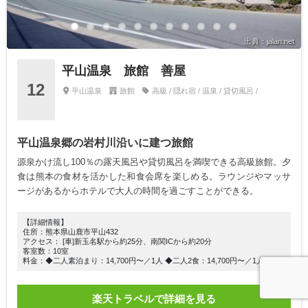
出典：jalan.net
平山温泉 旅館 善屋
12
平山温泉
旅館
高級 / 隠れ宿 / 温泉 / 貸切風呂 /
平山温泉郷の岩村川沿いに建つ旅館
源泉かけ流し100％の露天風呂や貸切風呂を満喫できる高級旅館。夕
食は熊本の食材を活かした和食会席を楽しめる。ラウンジやマッサ
ージがあるからホテルで大人の時間を過ごすことができる。
【詳細情報】
住所：熊本県山鹿市平山432
アクセス： [車]新玉名駅から約25分、南関ICから約20分
客室数：10室
料金：◆二人素泊まり：14,700円〜／1人 ◆二人2食：14,700円〜／1人
楽天トラベルで詳細を見る