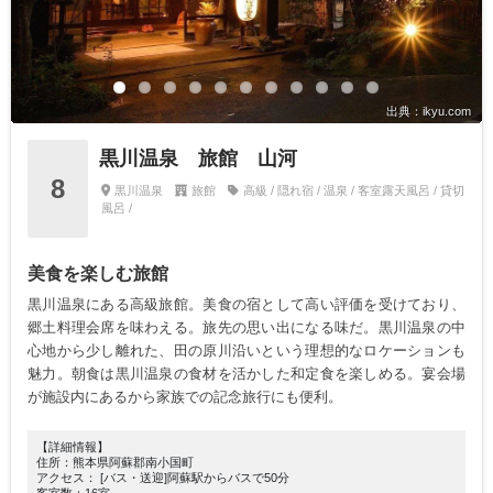
出典：ikyu.com
黒川温泉 旅館 山河
8
黒川温泉
旅館
高級 / 隠れ宿 / 温泉 / 客室露天風呂 / 貸切
風呂 /
美食を楽しむ旅館
黒川温泉にある高級旅館。美食の宿として高い評価を受けており、
郷土料理会席を味わえる。旅先の思い出になる味だ。黒川温泉の中
心地から少し離れた、田の原川沿いという理想的なロケーションも
魅力。朝食は黒川温泉の食材を活かした和定食を楽しめる。宴会場
が施設内にあるから家族での記念旅行にも便利。
【詳細情報】
住所：熊本県阿蘇郡南小国町
アクセス： [バス・送迎]阿蘇駅からバスで50分