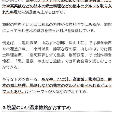
汁や高菜飯などの熊本の郷土料理などの熊本のグルメを取り入
れた料理
なら満足度も上がるはずだ。
旅館の料理といえばは和風の料理や会席料理ではあるが、旅館
によってそれぞれの魅力を持った料理を提供している。
例えば、「黒川温泉 山みず木別邸 深山山荘」では和食会席
や松花堂弁当、「小田温泉 静寂な森の宿 山しのぶ」では郷
土料理会席、「南阿蘇夢しずく温泉 別邸蘇庵」では創作和食
懐石、「黒川温泉 やまびこ旅館」では和食会席を楽しむこと
ができる。
色々なものを食べる、
あか牛、だご汁、高菜飯、熊本田楽、熊
本の郷土料理、馬刺しなどの熊本のグルメが食べられるビュッ
フェもあり。
はビュッフェが人気なのでおすすめ。
3.眺望のいい温泉旅館がおすすめ