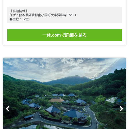
【詳細情報】
住所：熊本県阿蘇郡南小国町大字満願寺5725-1
客室数：12室
一休.comで詳細を見る