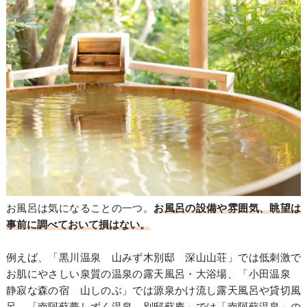
お風呂は気になることの一つ。
お風呂の設備や雰囲気、眺望は
事前に調べておいて損はない。
例えば、「黒川温泉 山みず木別邸 深山山荘」では低刺激で
お肌にやさしい泉質の温泉の露天風呂・大浴場、「小田温泉
静寂な森の宿 山しのぶ」では源泉かけ流し露天風呂や貸切風
呂、「南阿蘇夢しずく温泉 別邸蘇庵」では「南阿蘇温泉」の