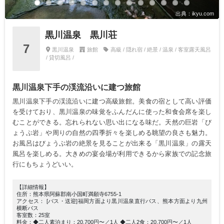
出典：ikyu.com
黒川温泉 黒川荘
7
黒川温泉
旅館
高級 / 隠れ宿 / 絶景 / 温泉 / 客室露天風呂
/ 貸切風呂 /
黒川温泉下手の渓流沿いに建つ旅館
黒川温泉下手の渓流沿いに建つ高級旅館。美食の宿として高い評価
を受けており、黒川温泉の味覚をふんだんに使った和食会席を楽し
むことができる。忘れられない思い出になる味だ。天然の巨岩「び
ょうぶ岩」や周りの自然の四季折々を楽しめる眺望の良さも魅力。
お風呂はびょうぶ岩の絶景を見ることが出来る「黒川温泉」の露天
風呂を楽しめる。大きめの宴会場が利用できるから家族での記念旅
行にもちょうどいい。
【詳細情報】
住所：熊本県阿蘇郡南小国町満願寺6755-1
アクセス： [バス・送迎]福岡方面より黒川温泉直行バス、熊本方面より九州
横断バス
客室数：25室
料金：◆二人素泊まり：20,700円〜／1人 ◆二人2食：20,700円〜／1人