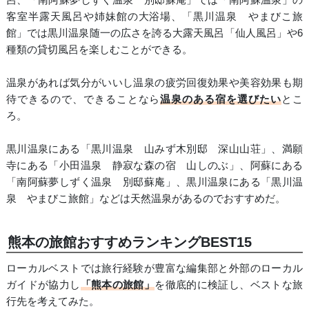
客室半露天風呂や姉妹館の大浴場、「黒川温泉 やまびこ旅
館」では黒川温泉随一の広さを誇る大露天風呂「仙人風呂」や6
種類の貸切風呂を楽しむことができる。
温泉があれば気分がいいし温泉の疲労回復効果や美容効果も期
待できるので、できることなら
温泉のある宿を選びたい
とこ
ろ。
黒川温泉にある「黒川温泉 山みず木別邸 深山山荘」、満願
寺にある「小田温泉 静寂な森の宿 山しのぶ」、阿蘇にある
「南阿蘇夢しずく温泉 別邸蘇庵」、黒川温泉にある「黒川温
泉 やまびこ旅館」などは天然温泉があるのでおすすめだ。
熊本の旅館おすすめランキングBEST15
ローカルベストでは旅行経験が豊富な編集部と外部のローカル
ガイドが協力し
「熊本の旅館」
を徹底的に検証し、ベストな旅
行先を考えてみた。