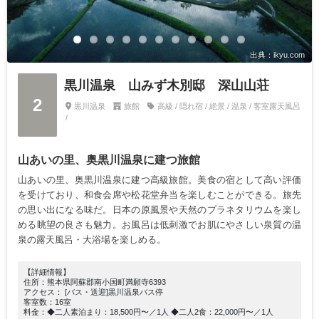
出典：ikyu.com
黒川温泉 山みず木別邸 深山山荘
2
黒川温泉
旅館
高級 / 隠れ宿 / 絶景 / 温泉 / 客室露天風呂
/
山あいの里、奥黒川温泉に建つ旅館
山あいの里、奥黒川温泉に建つ高級旅館。美食の宿として高い評価
を受けており、和食会席や松花堂弁当を楽しむことができる。旅先
の思い出になる味だ。日本の原風景や天然のプラネタリウムを楽し
める眺望の良さも魅力。お風呂は低刺激でお肌にやさしい泉質の温
泉の露天風呂・大浴場を楽しめる。
【詳細情報】
住所：熊本県阿蘇郡南小国町満願寺6393
アクセス： [バス・送迎]黒川温泉バス停
客室数：16室
料金：◆二人素泊まり：18,500円〜／1人 ◆二人2食：22,000円〜／1人