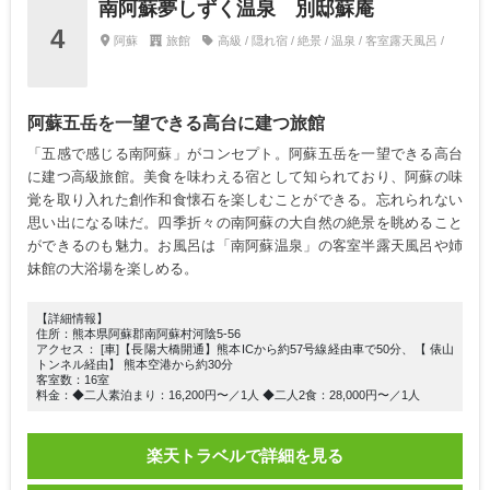
南阿蘇夢しずく温泉 別邸蘇庵
4
阿蘇
旅館
高級 / 隠れ宿 / 絶景 / 温泉 / 客室露天風呂 /
阿蘇五岳を一望できる高台に建つ旅館
「五感で感じる南阿蘇」がコンセプト。阿蘇五岳を一望できる高台
に建つ高級旅館。美食を味わえる宿として知られており、阿蘇の味
覚を取り入れた創作和食懐石を楽しむことができる。忘れられない
思い出になる味だ。四季折々の南阿蘇の大自然の絶景を眺めること
ができるのも魅力。お風呂は「南阿蘇温泉」の客室半露天風呂や姉
妹館の大浴場を楽しめる。
【詳細情報】
住所：熊本県阿蘇郡南阿蘇村河陰5-56
アクセス： [車]【長陽大橋開通】熊本ICから約57号線経由車で50分、【 俵山
トンネル経由】 熊本空港から約30分
客室数：16室
料金：◆二人素泊まり：16,200円〜／1人 ◆二人2食：28,000円〜／1人
楽天トラベルで詳細を見る