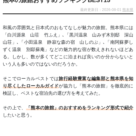
熊本の旅館おすすめランキングBEST15
最終更新日：2026-08-01
熊本県
和風の雰囲気と日本式のおもてなしが魅力の旅館。熊本県には
「白川源泉 山荘 竹ふえ」､「黒川温泉 山みず木別邸 深山
山荘」､「小田温泉 静寂な森の宿 山しのぶ」､「南阿蘇夢し
ずく温泉 別邸蘇庵」などの魅力的な宿が数えきれないほどあ
る。しかし、数が多くてどこに泊まれば良いのか分からないと
いう人も多いのではないのだろうか。
そこでローカルベストでは
旅行経験豊富な編集部と熊本県を知
り尽くしたローカルガイド
が協力し「熊本の旅館」を徹底的に
検証し、ベストな宿泊先の選び方を考えてみた。
その上で、
「熊本の旅館」のおすすめをランキング形式で紹介
したいと思う。