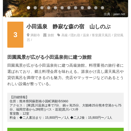
出典：jalan.net
小田温泉 静寂な森の宿 山しのぶ
3
満願寺
旅館
高級 / 隠れ宿 / 温泉 / 客室露天風呂 / 貸切風
呂 /
田園風景が広がる小田温泉街に建つ旅館
田園風景が広がる小田温泉街に建つ高級旅館。料理重視の旅行者に
選ばれており、郷土料理会席を味わえる。源泉かけ流し露天風呂や
貸切風呂を満喫できるのも魅力。売店やマッサージなどのあるとう
れしい設備が整っている。
【詳細情報】
住所：熊本県阿蘇郡南小国町満願寺5960
アクセス： [車]黒川温泉は車で7分、鍋ヶ滝25分、大観峰25分熊本空港から75
分、福岡空港から2時間 [バス・送迎]黒川バス停
客室数：12室
料金：◆二人素泊まり：15,800円〜／1人 ◆二人2食：15,800円〜／1人