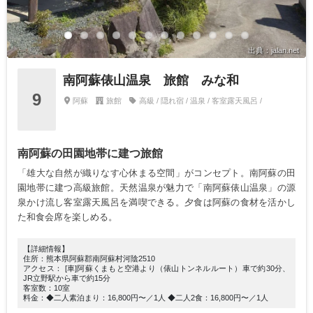
出典：jalan.net
南阿蘇俵山温泉 旅館 みな和
9
阿蘇
旅館
高級 / 隠れ宿 / 温泉 / 客室露天風呂 /
南阿蘇の田園地帯に建つ旅館
「雄大な自然が織りなす心休まる空間」がコンセプト。南阿蘇の田
園地帯に建つ高級旅館。天然温泉が魅力で「南阿蘇俵山温泉」の源
泉かけ流し客室露天風呂を満喫できる。夕食は阿蘇の食材を活かし
た和食会席を楽しめる。
【詳細情報】
住所：熊本県阿蘇郡南阿蘇村河陰2510
アクセス： [車]阿蘇くまもと空港より（俵山トンネルルート）車で約30分、
JR立野駅から車で約15分
客室数：10室
料金：◆二人素泊まり：16,800円〜／1人 ◆二人2食：16,800円〜／1人