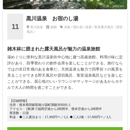
出典：jalan.net
黒川温泉 お宿のし湯
11
黒川温泉
旅館
高級 / 隠れ宿 / 温泉 / 客室露天風呂 / 貸切
風呂 /
雑木林に囲まれた露天風呂が魅力の温泉旅館
湯めぐりに便利な黒川温泉街中心地に建つ高級旅館。料理の味に定
評があり、四季替わりの創作会席を楽しむことができる。旅行なら
ではの非日常感のある食事だ。天然温泉も魅力で四季折々の風景を
見ることができる野天風呂や貸切風呂、客室温泉風呂などを楽しむ
ことができる。居心地のいいラウンジやマッサージがあるからホテ
ルで大人の時間を過ごすことができる。
【詳細情報】
住所：熊本県阿蘇郡南小国町満願寺6591-1
アクセス： [車]車で福岡空港から2時間半、熊本空港から1時間半
客室数：11室
料金：◆二人素泊まり：17,400円〜／1人 ◆二人2食：17,400円〜／1人