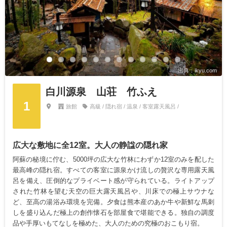
出典：ikyu.com
白川源泉 山荘 竹ふえ
1
旅館
高級 / 隠れ宿 / 温泉 / 客室露天風呂 /
広大な敷地に全12室。大人の静諡の隠れ家
阿蘇の秘境に佇む、5000坪の広大な竹林にわずか12室のみを配した
最高峰の隠れ宿。すべての客室に源泉かけ流しの贅沢な専用露天風
呂を備え、圧倒的なプライベート感が守られている。ライトアップ
された竹林を望む天空の巨大露天風呂や、川床での極上サウナな
ど、至高の湯浴み環境を完備。夕食は熊本産のあか牛や新鮮な馬刺
しを盛り込んだ極上の創作懐石を部屋食で堪能できる。独自の調度
品や手厚いもてなしを極めた、大人のための究極のおこもり宿。