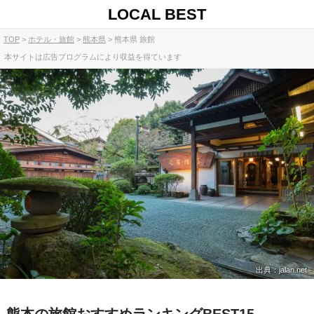
LOCAL BEST
TOP
ホテル・旅館
熊本県
熊本県 旅館
本サイトは広告プログラムにより収益を得ています
出典：jalan.net