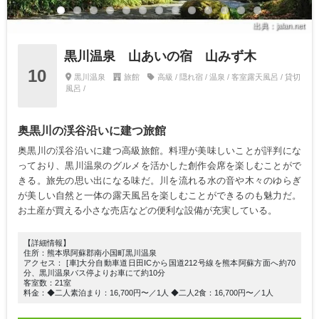
出典：jalan.net
黒川温泉 山あいの宿 山みず木
10
黒川温泉
旅館
高級 / 隠れ宿 / 温泉 / 客室露天風呂 / 貸切
風呂 /
奥黒川の渓谷沿いに建つ旅館
奥黒川の渓谷沿いに建つ高級旅館。料理が美味しいことが評判にな
っており、黒川温泉のグルメを活かした創作会席を楽しむことがで
きる。旅先の思い出になる味だ。川を流れる水の音や木々のゆらぎ
が美しい自然と一体の露天風呂を楽しむことができるのも魅力だ。
お土産が買える小さな売店などの便利な設備が充実している。
【詳細情報】
住所：熊本県阿蘇郡南小国町黒川温泉
アクセス： [車]大分自動車道日田ICから国道212号線を熊本阿蘇方面へ約70
分、黒川温泉バス停よりお車にて約10分
客室数：21室
料金：◆二人素泊まり：16,700円〜／1人 ◆二人2食：16,700円〜／1人