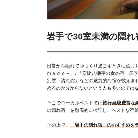
岩手で30室未満の隠れ
日常から離れてゆっくり過ごすときに泊まり
ｍａｄｏ－」､「安比八幡平の食の宿 四
別墅 清流館」などの魅力的な宿が数えき
めるのか分からないという人も多いのでは
そこでローカルベストでは
旅行経験豊富な
の隠れ宿」を徹底的に検証し、ベストな宿
その上で、
「岩手の隠れ宿」のおすすめを