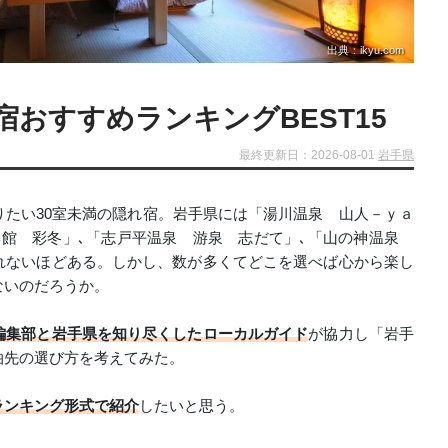
出典：ikyu.com
宿おすすめランキングBEST15
最終更新日：2026-08-01
岩手県
たい30室未満の隠れ宿。岩手県には「湯川温泉 山人－ｙａ
季館 彩冬」､「志戸平温泉 游泉 志だて」､「山の神温泉
れないほどある。しかし、数が多くてどこを選べば心から楽し
ないのだろうか。
編集部と岩手県を知り尽くしたローカルガイド
が協力し「岩手
泊先の選び方を考えてみた。
ランキング形式で紹介
したいと思う。