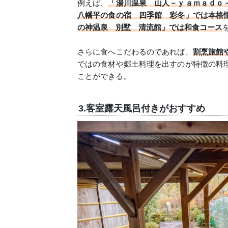
例えば、
「湯川温泉 山人－ｙａｍａｄｏ
八幡平の食の宿 四季館 彩冬」では本格
の神温泉 別墅 清流館」では和食コース
さらに食へこだわるのであれば、
割烹旅館
ではの食材や郷土料理を出すのが特徴の料
ことができる。
3.客室露天風呂付きがおすすめ