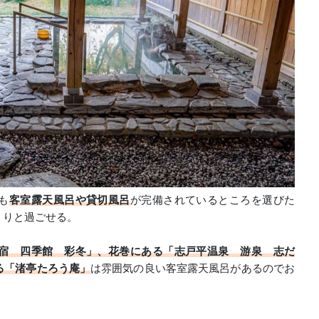
も
客室露天風呂や貸切風呂
が完備されているところを選びた
くりと過ごせる。
宿 四季館 彩冬」、花巻にある「志戸平温泉 游泉 志だ
る「渚亭たろう庵」
は雰囲気の良い客室露天風呂があるのでお