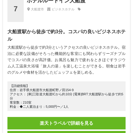
ホテルルートイン大船渡
7
大船渡市
ビジネスホテル
大船渡駅から徒歩で約3分。コスパの良いビジネスホテ
ル
大船渡駅から徒歩で約3分というアクセスの良いビジネスホテル。宿
泊に必要な設備がそろった機能的な客室にも関わらずリーズナブル
でコスパの良さが高評価。お風呂も魅力で疲れをときほぐすラジウ
ム人工温泉大浴場「旅人の湯」を楽しむことができる。朝食は岩手
のグルメや食材を活かしたビュッフェを楽しめる。
【詳細情報】
住所：岩手県大船渡市大船渡町野ノ田154-9
アクセス： [車]三陸道大船渡ICから約10分 [電車]BRT大船渡駅から徒歩で約5
分
客室数：210室
料金：◆二人素泊まり：5,000円〜／1人
楽天トラベルで詳細を見る