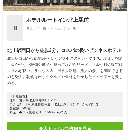
出典：jalan.net
ホテルルートイン北上駅前
9
北上市
ビジネスホテル
北上駅西口から徒歩3分。コスパの良いビジネスホテル
北上駅西口から徒歩3分というアクセスの良いビジネスホテル。宿泊
に欠かせない設備や備品が整ってながらリーズナブルな料金設定は
コスパが良い。ラジウム人工温泉大浴場「旅人の湯」を満喫できる
のも魅力。朝食は岩手のグルメや食材を活かしたビュッフェを楽し
める。
【詳細情報】
住所：岩手県北上市青柳町1-2-12
アクセス： [車]東北自動車道 北上江釣子インターから約10分
客室数：207室
料金：◆二人素泊まり：4,500円〜／1人
楽天トラベルで詳細を見る