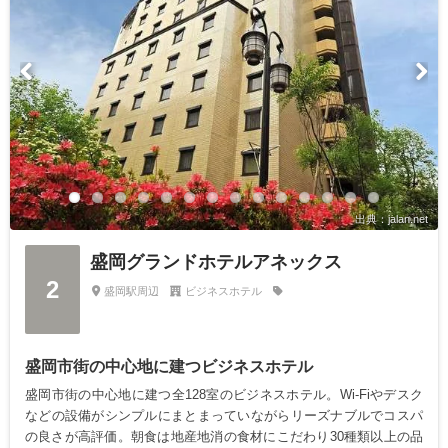
出典：jalan.net
盛岡グランドホテルアネックス
2
盛岡駅周辺
ビジネスホテル
盛岡市街の中心地に建つビジネスホテル
盛岡市街の中心地に建つ全128室のビジネスホテル。Wi-Fiやデスク
などの設備がシンプルにまとまっていながらリーズナブルでコスパ
の良さが高評価。朝食は地産地消の食材にこだわり30種類以上の品