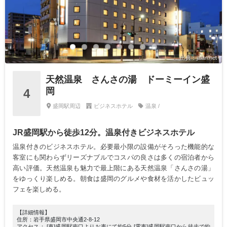
出典：jalan.net
天然温泉 さんさの湯 ドーミーイン盛
岡
4
盛岡駅周辺
ビジネスホテル
温泉 /
JR盛岡駅から徒歩12分。温泉付きビジネスホテル
温泉付きのビジネスホテル。必要最小限の設備がそろった機能的な
客室にも関わらずリーズナブルでコスパの良さは多くの宿泊者から
高い評価。天然温泉も魅力で最上階にある天然温泉「さんさの湯」
をゆっくり楽しめる。朝食は盛岡のグルメや食材を活かしたビュッ
フェを楽しめる。
【詳細情報】
住所：岩手県盛岡市中央通2-8-12
アクセス： [車]盛岡駅南口よりお車にて約5分 [電車]盛岡駅南口から徒歩で約