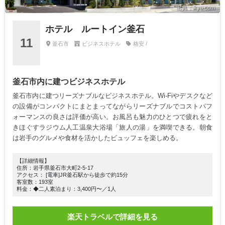
出典：ikyu.com
ホテル ルートイン釜石
11
釜石市
ビジネスホテル
格安 /
釜石市内に建つビジネスホテル
釜石市内に建つリーズナブルなビジネスホテル。Wi-Fiやデスクなど
の設備がコンパクトにまとまってながらリーズナブルでコストパフ
ォーマンスの良さは評価が高い。お風呂も魅力のひとつで疲れをと
きほぐすラジウム人工温泉大浴場「旅人の湯」を満喫できる。朝食
は岩手のグルメや食材を活かしたビュッフェを楽しめる。
【詳細情報】
住所：岩手県釜石市大町2-5-17
アクセス： [電車]JR釜石駅から徒歩で約15分
客室数：193室
料金：◆二人素泊まり：3,400円〜／1人
楽天トラベルで詳細を見る