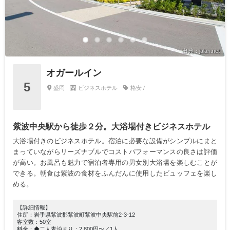
出典：jalan.net
オガールイン
5
盛岡
ビジネスホテル
格安 /
紫波中央駅から徒歩２分。大浴場付きビジネスホテル
大浴場付きのビジネスホテル。宿泊に必要な設備がシンプルにまと
まっていながらリーズナブルでコストパフォーマンスの良さは評価
が高い。お風呂も魅力で宿泊者専用の男女別大浴場を楽しむことが
できる。朝食は紫波の食材をふんだんに使用したビュッフェを楽し
める。
【詳細情報】
住所：岩手県紫波郡紫波町紫波中央駅前2-3-12
客室数：50室
料金：◆二人素泊まり：2,800円〜／1人