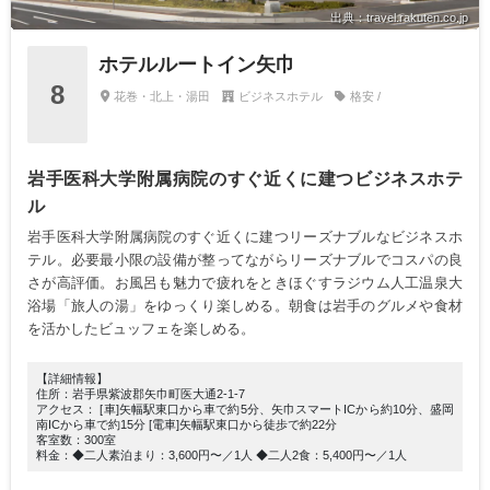
出典：travel.rakuten.co.jp
ホテルルートイン矢巾
8
花巻・北上・湯田
ビジネスホテル
格安 /
岩手医科大学附属病院のすぐ近くに建つビジネスホテ
ル
岩手医科大学附属病院のすぐ近くに建つリーズナブルなビジネスホ
テル。必要最小限の設備が整ってながらリーズナブルでコスパの良
さが高評価。お風呂も魅力で疲れをときほぐすラジウム人工温泉大
浴場「旅人の湯」をゆっくり楽しめる。朝食は岩手のグルメや食材
を活かしたビュッフェを楽しめる。
【詳細情報】
住所：岩手県紫波郡矢巾町医大通2-1-7
アクセス： [車]矢幅駅東口から車で約5分、矢巾スマートICから約10分、盛岡
南ICから車で約15分 [電車]矢幅駅東口から徒歩で約22分
客室数：300室
料金：◆二人素泊まり：3,600円〜／1人 ◆二人2食：5,400円〜／1人