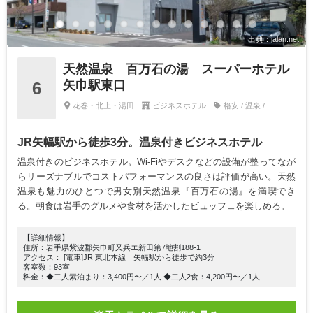
出典：jalan.net
天然温泉 百万石の湯 スーパーホテル
矢巾駅東口
6
花巻・北上・湯田
ビジネスホテル
格安 / 温泉 /
JR矢幅駅から徒歩3分。温泉付きビジネスホテル
温泉付きのビジネスホテル。Wi-Fiやデスクなどの設備が整ってなが
らリーズナブルでコストパフォーマンスの良さは評価が高い。天然
温泉も魅力のひとつで男女別天然温泉『百万石の湯』を満喫でき
る。朝食は岩手のグルメや食材を活かしたビュッフェを楽しめる。
【詳細情報】
住所：岩手県紫波郡矢巾町又兵エ新田第7地割188-1
アクセス： [電車]JR 東北本線 矢幅駅から徒歩で約3分
客室数：93室
料金：◆二人素泊まり：3,400円〜／1人 ◆二人2食：4,200円〜／1人