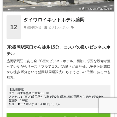
出典：travel.rakuten.co.jp
ダイワロイネットホテル盛岡
12
盛岡駅周辺
ビジネスホテル
JR盛岡駅東口から徒歩15分。コスパの良いビジネスホ
テル
盛岡駅周辺にある全196室のビジネスホテル。宿泊に必要な設備が整
っていながらリーズナブルでコスパの良さが高評価。JR盛岡駅東口
から徒歩15分という盛岡駅周辺観光にちょうどいい位置にあるのも
魅力。
【詳細情報】
住所：岩手県盛岡市大通1-8-10
アクセス： [車]JR盛岡駅から車で約7分 [電車]JR盛岡駅から徒歩で約15分
客室数：196室
料金：◆二人素泊まり：4,100円〜／1人