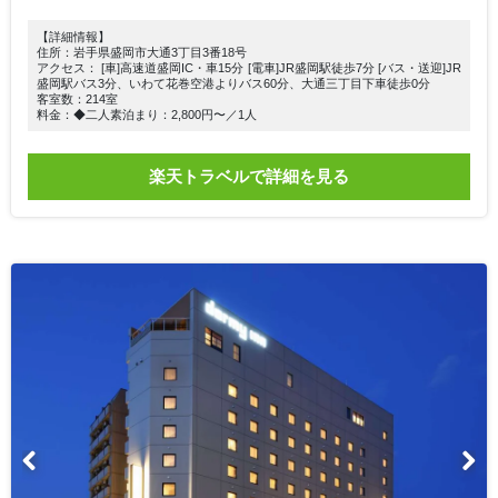
【詳細情報】
住所：岩手県盛岡市大通3丁目3番18号
アクセス： [車]高速道盛岡IC・車15分 [電車]JR盛岡駅徒歩7分 [バス・送迎]JR
盛岡駅バス3分、いわて花巻空港よりバス60分、大通三丁目下車徒歩0分
客室数：214室
料金：◆二人素泊まり：2,800円〜／1人
楽天トラベルで詳細を見る