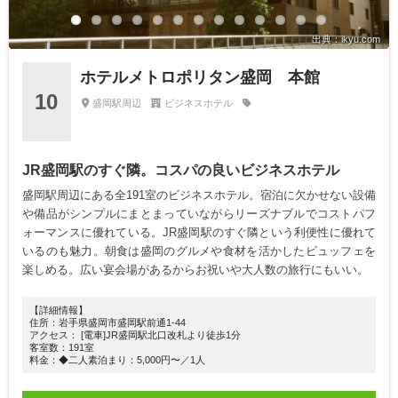
出典：ikyu.com
ホテルメトロポリタン盛岡 本館
10
盛岡駅周辺
ビジネスホテル
JR盛岡駅のすぐ隣。コスパの良いビジネスホテル
盛岡駅周辺にある全191室のビジネスホテル。宿泊に欠かせない設備
や備品がシンプルにまとまっていながらリーズナブルでコストパフ
ォーマンスに優れている。JR盛岡駅のすぐ隣という利便性に優れて
いるのも魅力。朝食は盛岡のグルメや食材を活かしたビュッフェを
楽しめる。広い宴会場があるからお祝いや大人数の旅行にもいい。
【詳細情報】
住所：岩手県盛岡市盛岡駅前通1-44
アクセス： [電車]JR盛岡駅北口改札より徒歩1分
客室数：191室
料金：◆二人素泊まり：5,000円〜／1人