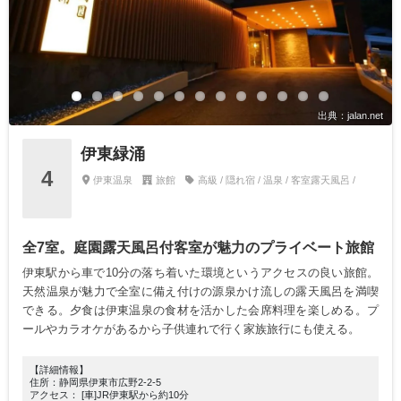
出典：jalan.net
伊東緑涌
4
伊東温泉
旅館
高級 / 隠れ宿 / 温泉 / 客室露天風呂 /
全7室。庭園露天風呂付客室が魅力のプライベート旅館
伊東駅から車で10分の落ち着いた環境というアクセスの良い旅館。
天然温泉が魅力で全室に備え付けの源泉かけ流しの露天風呂を満喫
できる。夕食は伊東温泉の食材を活かした会席料理を楽しめる。プ
ールやカラオケがあるから子供連れで行く家族旅行にも使える。
【詳細情報】
住所：静岡県伊東市広野2-2-5
アクセス： [車]JR伊東駅から約10分