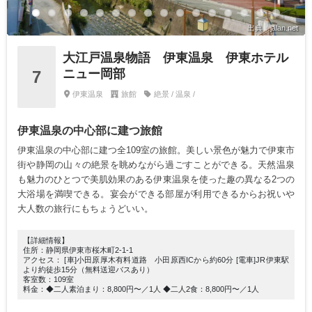
出典：jalan.net
大江戸温泉物語 伊東温泉 伊東ホテル
ニュー岡部
7
伊東温泉
旅館
絶景 / 温泉 /
伊東温泉の中心部に建つ旅館
伊東温泉の中心部に建つ全109室の旅館。美しい景色が魅力で伊東市
街や静岡の山々の絶景を眺めながら過ごすことができる。天然温泉
も魅力のひとつで美肌効果のある伊東温泉を使った趣の異なる2つの
大浴場を満喫できる。宴会ができる部屋が利用できるからお祝いや
大人数の旅行にもちょうどいい。
【詳細情報】
住所：静岡県伊東市桜木町2-1-1
アクセス： [車]小田原厚木有料道路 小田原西ICから約60分 [電車]JR伊東駅
より約徒歩15分（無料送迎バスあり）
客室数：109室
料金：◆二人素泊まり：8,800円〜／1人 ◆二人2食：8,800円〜／1人