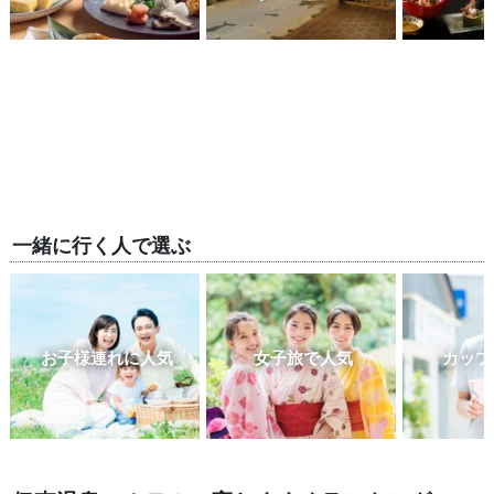
一緒に行く人で選ぶ
お子様連れに人気
女子旅で人気
カップ