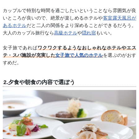
カップルで特別な時間を過ごしたいということなら雰囲気が良
いところが良いので、絶景が楽しめるホテルや
客室露天風呂が
あるホテル
だと二人の関係をより深めることができるだろう。
大人のカップル旅行なら
高級ホテル
や
隠れ宿
もいい。
女子旅であれば
ワクワクするようなおしゃれなホテルやエス
テ・スパ施設が充実した
女子旅で人気のホテル
を選ぶのがおす
すめだ。
2.夕食や朝食の内容で選ぼう