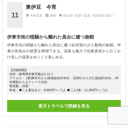
東伊豆 今宵
11
伊東温泉
旅館
隠れ宿 / 絶景 / 温泉 / 客室露天風呂 /
伊東市街の喧騒から離れた高台に建つ旅館
伊東市街の喧騒から離れた高台に建つ全20室の少人数制の旅館。伊
東の街並みの絶景を満喫できる。温泉も魅力で自家源泉から引くか
け流しの温泉をゆっくり楽しめる。
【詳細情報】
住所：静岡県伊東市瓶山1-12-1
アクセス： [車]厚木ICから熱海経由約40分、沼津ICから大仁経由約50分、JR
伊東駅からタクシーで10分
客室数：20室
料金：◆二人素泊まり：8,800円〜／1人 ◆二人2食：11,400円〜／1人
楽天トラベルで詳細を見る