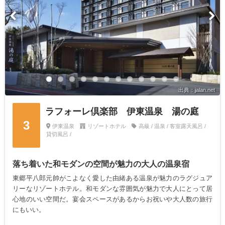
出典：jalan.net
ラフォーレ倶楽部 伊東温泉 湯の庭
3
伊東温泉
リゾートホテル
高級 / 温泉 / 客室露天風呂 /
貸切風呂 /
落ち着いた和モダンの空間が魅力の大人の温泉宿
東郷平八郎元帥がこよなく愛した由緒ある温泉が魅力のラグジュア
リーなリゾートホテル。和モダンな雰囲気が魅力で大人にとって居
心地のいい空間だ。宴会スペースがあるからお祝いや大人数の旅行
にもいい。