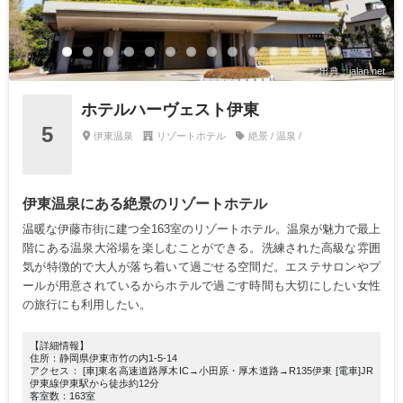
出典：jalan.net
ホテルハーヴェスト伊東
5
伊東温泉
リゾートホテル
絶景 / 温泉 /
伊東温泉にある絶景のリゾートホテル
温暖な伊藤市街に建つ全163室のリゾートホテル。温泉が魅力で最上
階にある温泉大浴場を楽しむことができる。洗練された高級な雰囲
気が特徴的で大人が落ち着いて過ごせる空間だ。エステサロンやプ
ールが用意されているからホテルで過ごす時間も大切にしたい女性
の旅行にも利用したい。
【詳細情報】
住所：静岡県伊東市竹の内1-5-14
アクセス： [車]東名高速道路厚木IC→小田原・厚木道路→R135伊東 [電車]JR
伊東線伊東駅から徒歩約12分
客室数：163室