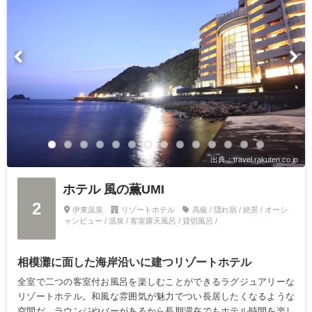
出典：travel.rakuten.co.jp
ホテル 風の薫UMI
2
伊東温泉
リゾートホテル
高級 / 隠れ宿 / 絶景 / オーシ
ャンビュー / 温泉 / 客室露天風呂 / 貸切風呂 /
相模灘に面した海岸沿いに建つリゾートホテル
全室で二つの客室付お風呂を楽しむことができるラグジュアリーな
リゾートホテル。和風な雰囲気が魅力でつい長居したくなるような
空間だ。ラウンジやバーがあるから長期滞在でもホテル時間を楽し