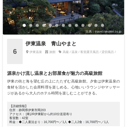
出典：travel.rakuten.co.jp
伊東温泉 青山やまと
6
伊東温泉
旅館
高級 / 温泉 / 客室露天風呂 / 貸切風呂 /
源泉かけ流し温泉とお部屋食が魅力の高級旅館
伊東の街と海を望む丘の上にたたずむ高級旅館。夕食は伊東温泉の
食材を活かした会席料理を楽しめる。心地いいラウンジやマッサー
ジがあるから大人のホテル時間を楽しむことができる。
【詳細情報】
住所：静岡県伊東市岡203
アクセス： [車]JR伊東駅から約10分送迎有り
客室数：42室
料金：◆二人素泊まり：16,700円〜／1人 ◆二人2食：16,700円〜／1人