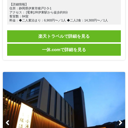
【詳細情報】
住所：静岡県伊東市猪戸2-3-1
アクセス： [電車]JR伊東駅から徒歩約8分
客室数：84室
料金：◆二人素泊まり：6,900円〜／1人 ◆二人2食：14,300円〜／1人
楽天トラベルで詳細を見る
一休.comで詳細を見る