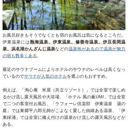
お風呂好きもそうでなくとも宿のお風呂は気になるところだ。
伊東温泉には
熱海温泉、伊東温泉、修善寺温泉、伊豆長岡温
泉、浜名湖かんざんじ温泉
などの
温泉地があるので温泉が魅力
の宿も数多くある
。
最近のサウナブームによりホテルのサウナのレベルは高くなっ
ているので
サウナが人気のホテル
を選ぶのもおすすめ。
例えば、「淘心庵 米屋（共立リゾート）」では全室で楽しめ
るかけ流し露天風呂や大浴場、「ホテル 風の薫UMI」では全室
で二つの客室付お風呂、「ラフォーレ倶楽部 伊東温泉 湯の
庭」では東郷平八郎元帥がこよなく愛した由緒ある温泉、「伊
東緑涌」では全室に備え付けの源泉かけ流しの露天風呂などが
ある。