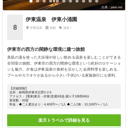
出典：jalan.net
伊東温泉 伊東小涌園
8
伊東温泉
旅館
温泉 /
伊東市の西方の閑静な環境に建つ旅館
美肌の湯を使った大浴場や珍しい飲める温泉を楽しむことができる
全50室の旅館。伊東市の西方の閑静な環境という絶好のロケーショ
ンも魅力。夕食は伊東温泉の食材を活かした会席料理を楽しめる。
プールやカラオケがあるから小さい子供がいる家族旅行にも便利。
【詳細情報】
住所：静岡県伊東市広野2-2-5
アクセス： [電車]東京－伊東(直通)特急 踊り子1時間48分
客室数：50室
料金：◆二人素泊まり：4,400円〜／1人 ◆二人2食：10,100円〜／1人
楽天トラベルで詳細を見る