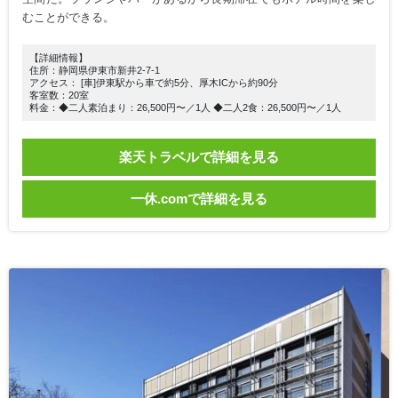
むことができる。
【詳細情報】
住所：静岡県伊東市新井2-7-1
アクセス： [車]伊東駅から車で約5分、厚木ICから約90分
客室数：20室
料金：◆二人素泊まり：26,500円〜／1人 ◆二人2食：26,500円〜／1人
楽天トラベルで詳細を見る
一休.comで詳細を見る