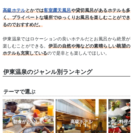
高級ホテル
とかでは
客室露天風呂
や貸切風呂があるホテルも多
く、プライベートな場所でゆっくりお風呂を楽しむことができ
るのでおすすめだ。
伊東温泉ではロケーションの良いホテルだとお風呂から絶景が
楽しむことができる。
伊豆の自然や海などの素晴らしい眺望の
ホテルも充実している
ので是非とも楽しんでほしい。
伊東温泉のジャンル別ランキング
テーマで選ぶ
朝食がおいしい
高級ホテル
料理が