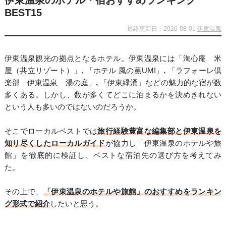
伊東温泉のホテル・宿おすすめランキング
BEST15
最終更新日：2026-08-01
伊東温泉
伊東温泉観光の拠点となるホテル。伊東温泉には「淘心庵 米
屋（共立リゾート）」､「ホテル 風の薫UMI」､「ラフォーレ倶
楽部 伊東温泉 湯の庭」､「伊東緑涌」などの魅力的な宿が数
多くある。しかし、数が多くてどこに泊まるかを決めきれない
という人も多いのではないのだろうか。
そこでローカルベストでは
旅行経験豊富な編集部と伊東温泉を
知り尽くしたローカルガイド
が協力し「伊東温泉のホテルや旅
館」を徹底的に検証し、ベストな宿泊先の選び方を考えてみ
た。
その上で、
「伊東温泉のホテルや旅館」のおすすめをランキン
グ形式で紹介
したいと思う。