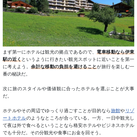
まず第一にホテルは観光の拠点であるので、
電車移動なら伊東
駅の近く
というように行きたい観光スポットに近いことを第一
に考えよう。
余計な移動の負担を避けること
が旅行を楽しむ一
番の秘訣だ。
次に旅のスタイルや価値観に合ったホテルを選ぶことが大事
だ。
ホテルやその周辺でゆっくり過ごすことが目的なら
旅館
や
リゾ
ートホテル
のようなところが合っている。一方、一日中観光し
て夜は外で食べるということなら格安ホテルやビジネスホテル
でも十分だ。その分観光や食事にお金を回そう。