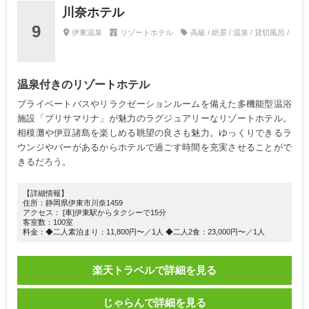
川奈ホテル
9
伊東温泉
リゾートホテル
高級 / 絶景 / 温泉 / 貸切風呂 /
温泉付きのリゾートホテル
プライベートバスやリラクゼーションルームを備えた多機能型温浴
施設「ブリサマリナ」が魅力のラグジュアリーなリゾートホテル。
相模灘や伊豆諸島を楽しめる眺望の良さも魅力。ゆっくりできるラ
ウンジやバーがあるからホテルで過ごす時間を充実させることがで
きるだろう。
【詳細情報】
住所：静岡県伊東市川奈1459
アクセス： [車]伊東駅からタクシーで15分
客室数：100室
料金：◆二人素泊まり：11,800円〜／1人 ◆二人2食：23,000円〜／1人
楽天トラベルで詳細を見る
じゃらんで詳細を見る