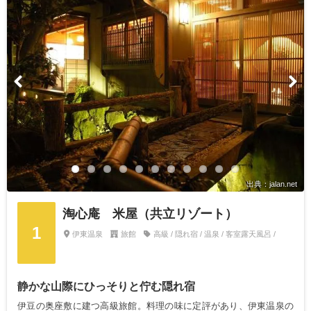
出典：jalan.net
淘心庵 米屋（共立リゾート）
1
伊東温泉
旅館
高級 / 隠れ宿 / 温泉 / 客室露天風呂 /
静かな山際にひっそりと佇む隠れ宿
伊豆の奥座敷に建つ高級旅館。料理の味に定評があり、伊東温泉の