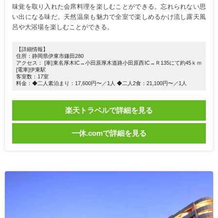
味覚を取り入れた会席料理を楽しむことができる。忘れられない思
い出になる味だ。天然温泉も魅力で全室で楽しめるかけ流し露天風
呂や大浴場を楽しむことができる。
【詳細情報】
住所：静岡県伊東市鎌田280
アクセス： [車]東名厚木IC→小田原厚木道路小田原西IC→Ｒ135にて約45ｋｍ
[電車]伊東駅
客室数：17室
料金：◆二人素泊まり：17,600円〜／1人 ◆二人2食：21,100円〜／1人
楽天トラベルで詳細を見る
一休.comで詳細を見る