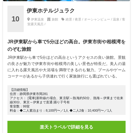
伊東ホテルジュラク
10
伊東温泉
旅館
絶景 / 夜景 / オーシャンビュー / 温泉 / 客
室露天風呂 /
JR伊東駅から車で5分ほどの高台。伊東市街や相模湾を
のぞむ旅館
JR伊東駅から車で5分ほどの高台というアクセスの良い旅館。景観
の良さが魅力で伊東市街や相模湾の美しい景色が特長だ。美人の湯
に入れる露天風呂や大浴場を満喫できるのも魅力。プールやゲーム
コーナーがあるから子供連れで行く家族旅行にも選ばれている。
【詳細情報】
住所：静岡県伊東市岡281
アクセス： [電車]新幹線の場合、東京駅～熱海約50分、熱海～伊東まで在来
線30分、東京～伊東まで直通 踊り子号有
客室数：99室
料金：◆二人素泊まり：8,100円〜／1人 ◆二人2食：10,400円〜／1人
楽天トラベルで詳細を見る