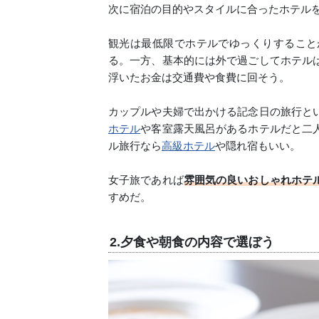
次に宿泊の目的やスタイルに合ったホテル
観光は最低限でホテルでゆっくりすること
る。一方、基本的には外で過ごしてホテル
浮いたお金は交通費や食費に回そう。
カップルや夫婦で出かける記念日の旅行と
ホテル
や客室露天風呂があるホテルだと二
ル旅行なら
高級ホテル
や隠れ宿もいい。
女子旅であれば
雰囲気の良いおしゃれホテ
すめだ。
2.夕食や朝食の内容で選ぼう