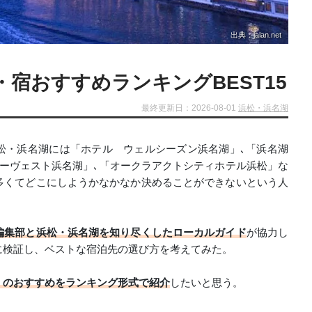
出典：jalan.net
宿おすすめランキングBEST15
最終更新日：2026-08-01
浜松・浜名湖
松・浜名湖には「ホテル ウェルシーズン浜名湖」､「浜名湖
ーヴェスト浜名湖」､「オークラアクトシティホテル浜松」な
多くてどこにしようかなかなか決めることができないという人
編集部と浜松・浜名湖を知り尽くしたローカルガイド
が協力し
に検証し、ベストな宿泊先の選び方を考えてみた。
」のおすすめをランキング形式で紹介
したいと思う。