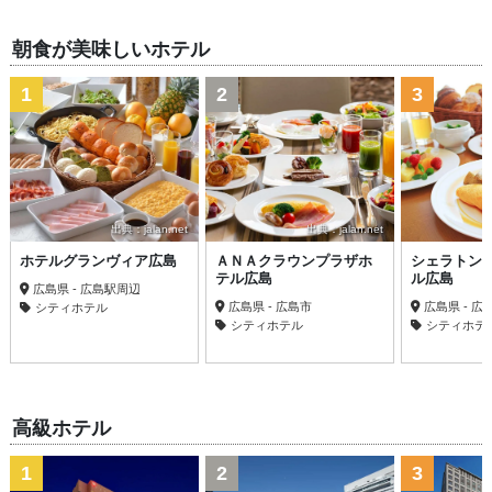
朝食が美味しいホテル
1
2
3
出典：jalan.net
出典：jalan.net
ホテルグランヴィア広島
ＡＮＡクラウンプラザホ
シェラトン
テル広島
ル広島
広島県 - 広島駅周辺
広島県 - 広島市
広島県 - 
シティホテル
シティホテル
シティホテ
高級ホテル
1
2
3