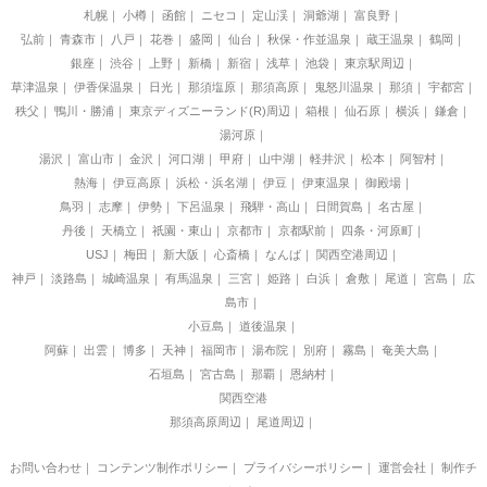
札幌
小樽
函館
ニセコ
定山渓
洞爺湖
富良野
弘前
青森市
八戸
花巻
盛岡
仙台
秋保・作並温泉
蔵王温泉
鶴岡
銀座
渋谷
上野
新橋
新宿
浅草
池袋
東京駅周辺
草津温泉
伊香保温泉
日光
那須塩原
那須高原
鬼怒川温泉
那須
宇都宮
秩父
鴨川・勝浦
東京ディズニーランド(R)周辺
箱根
仙石原
横浜
鎌倉
湯河原
湯沢
富山市
金沢
河口湖
甲府
山中湖
軽井沢
松本
阿智村
熱海
伊豆高原
浜松・浜名湖
伊豆
伊東温泉
御殿場
鳥羽
志摩
伊勢
下呂温泉
飛騨・高山
日間賀島
名古屋
丹後
天橋立
祇園・東山
京都市
京都駅前
四条・河原町
USJ
梅田
新大阪
心斎橋
なんば
関西空港周辺
神戸
淡路島
城崎温泉
有馬温泉
三宮
姫路
白浜
倉敷
尾道
宮島
広
島市
小豆島
道後温泉
阿蘇
出雲
博多
天神
福岡市
湯布院
別府
霧島
奄美大島
石垣島
宮古島
那覇
恩納村
関西空港
那須高原周辺
尾道周辺
お問い合わせ
｜
コンテンツ制作ポリシー
｜
プライバシーポリシー
｜
運営会社
｜
制作チ