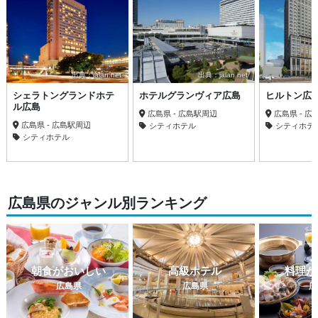
出典：jalan.net
出典：jalan.net
シェラトングランドホテ
ホテルグランヴィア広島
ヒルトン広
ル広島
広島県 - 広島駅周辺
広島県 - 広
広島県 - 広島駅周辺
シティホテル
シティホテ
シティホテル
広島県のジャンル別ランキング
朝食がおいしい
高級ホテル
料理が
広島県
広島県
広