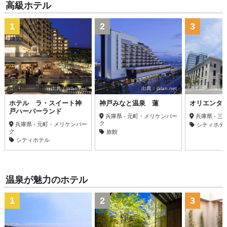
高級ホテル
1
2
3
出典：jalan.net
出典：jalan.net
ホテル ラ・スイート神
神戸みなと温泉 蓮
オリエンタ
戸ハーバーランド
兵庫県 - 元町・メリケンパー
兵庫県 - 三
ク
兵庫県 - 元町・メリケンパー
シティホテ
ク
旅館
シティホテル
温泉が魅力のホテル
1
2
3