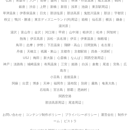
弘前
青森市
八戸
花巻
盛岡
仙台
秋保・作並温泉
蔵王温泉
鶴岡
銀座
渋谷
上野
新橋
新宿
浅草
池袋
東京駅周辺
草津温泉
伊香保温泉
日光
那須塩原
那須高原
鬼怒川温泉
那須
宇都宮
秩父
鴨川・勝浦
東京ディズニーランド(R)周辺
箱根
仙石原
横浜
鎌倉
湯河原
湯沢
富山市
金沢
河口湖
甲府
山中湖
軽井沢
松本
阿智村
熱海
伊豆高原
浜松・浜名湖
伊豆
伊東温泉
御殿場
鳥羽
志摩
伊勢
下呂温泉
飛騨・高山
日間賀島
名古屋
丹後
天橋立
祇園・東山
京都市
京都駅前
四条・河原町
USJ
梅田
新大阪
心斎橋
なんば
関西空港周辺
神戸
淡路島
城崎温泉
有馬温泉
三宮
姫路
白浜
倉敷
尾道
宮島
広
島市
小豆島
道後温泉
阿蘇
出雲
博多
天神
福岡市
湯布院
別府
霧島
奄美大島
石垣島
宮古島
那覇
恩納村
関西空港
那須高原周辺
尾道周辺
お問い合わせ
｜
コンテンツ制作ポリシー
｜
プライバシーポリシー
｜
運営会社
｜
制作チ
ーム
｜
ビストラ