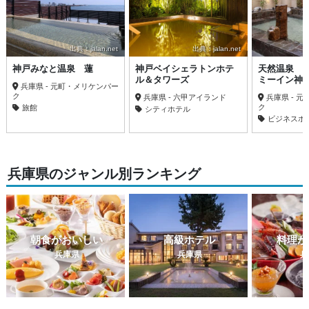
出典：jalan.net
出典：jalan.net
神戸みなと温泉 蓮
神戸ベイシェラトンホテ
天然温泉 
ル＆タワーズ
ミーイン神
兵庫県 - 元町・メリケンパー
ク
兵庫県 - 六甲アイランド
兵庫県 - 
ク
旅館
シティホテル
ビジネスホ
兵庫県のジャンル別ランキング
朝食がおいしい
高級ホテル
料理が
兵庫県
兵庫県
兵