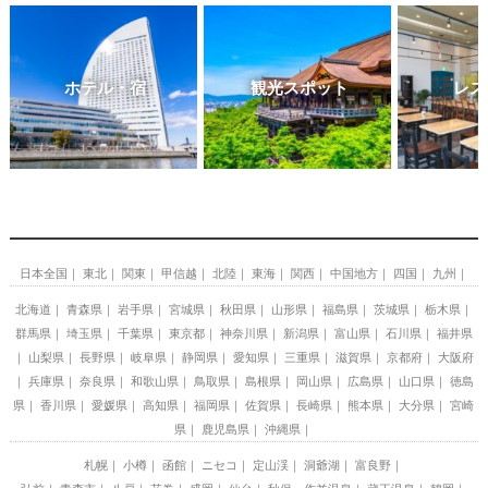
ホテル・宿
観光スポット
レス
日本全国
東北
関東
甲信越
北陸
東海
関西
中国地方
四国
九州
北海道
青森県
岩手県
宮城県
秋田県
山形県
福島県
茨城県
栃木県
群馬県
埼玉県
千葉県
東京都
神奈川県
新潟県
富山県
石川県
福井県
山梨県
長野県
岐阜県
静岡県
愛知県
三重県
滋賀県
京都府
大阪府
兵庫県
奈良県
和歌山県
鳥取県
島根県
岡山県
広島県
山口県
徳島
県
香川県
愛媛県
高知県
福岡県
佐賀県
長崎県
熊本県
大分県
宮崎
県
鹿児島県
沖縄県
札幌
小樽
函館
ニセコ
定山渓
洞爺湖
富良野