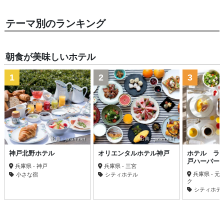
テーマ別のランキング
朝食が美味しいホテル
1
2
3
出典：jalan.net
出典：jalan.net
神戸北野ホテル
オリエンタルホテル神戸
ホテル ラ
戸ハーバー
兵庫県 - 神戸
兵庫県 - 三宮
兵庫県 - 
小さな宿
シティホテル
ク
シティホテ