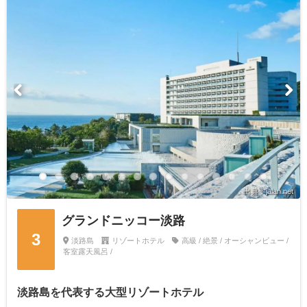
出典：jalan.net
グランドニッコー淡路
3
淡路島
リゾートホテル
高級 / 絶景 / オーシャンビュー /
客室露天風呂 /
淡路島を代表する大型リゾートホテル