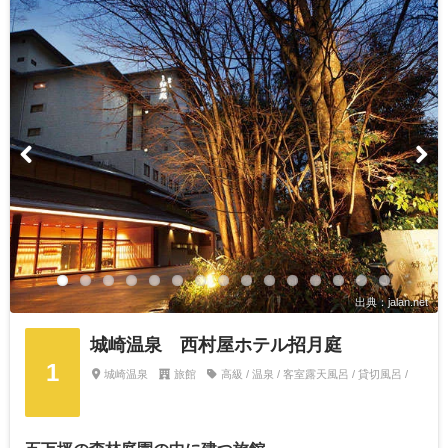
出典：jalan.net
城崎温泉 西村屋ホテル招月庭
1
城崎温泉
旅館
高級 / 温泉 / 客室露天風呂 / 貸切風呂 /