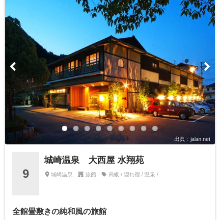
出典：jalan.net
城崎温泉 大西屋 水翔苑
9
城崎温泉
旅館
高級 / 隠れ宿 / 温泉 /
全館畳敷きの純和風の旅館