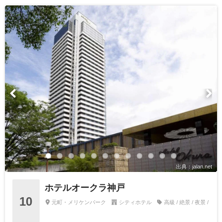
出典：jalan.net
ホテルオークラ神戸
10
元町・メリケンパーク
シティホテル
高級 / 絶景 / 夜景 /