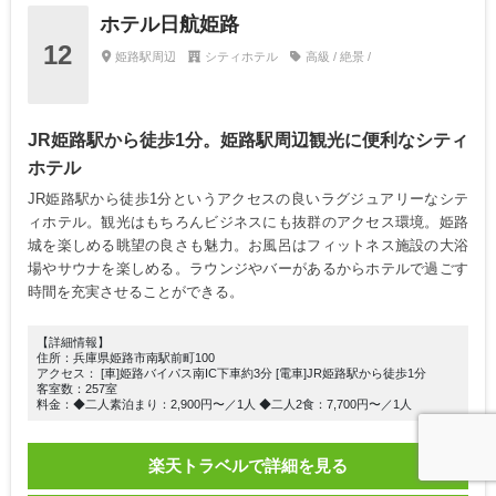
ホテル日航姫路
12
姫路駅周辺
シティホテル
高級 / 絶景 /
JR姫路駅から徒歩1分。姫路駅周辺観光に便利なシティ
ホテル
JR姫路駅から徒歩1分というアクセスの良いラグジュアリーなシテ
ィホテル。観光はもちろんビジネスにも抜群のアクセス環境。姫路
城を楽しめる眺望の良さも魅力。お風呂はフィットネス施設の大浴
場やサウナを楽しめる。ラウンジやバーがあるからホテルで過ごす
時間を充実させることができる。
【詳細情報】
住所：兵庫県姫路市南駅前町100
アクセス： [車]姫路バイパス南IC下車約3分 [電車]JR姫路駅から徒歩1分
客室数：257室
料金：◆二人素泊まり：2,900円〜／1人 ◆二人2食：7,700円〜／1人
楽天トラベルで詳細を見る