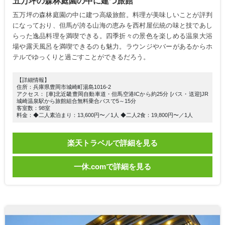
五万坪の森林庭園の中に建つ旅館
五万坪の森林庭園の中に建つ高級旅館。料理が美味しいことが評判
になっており、但馬が誇る山海の恵みを西村屋伝統の味と技であし
らった逸品料理を満喫できる。四季折々の景色を楽しめる温泉大浴
場や露天風呂を満喫できるのも魅力。ラウンジやバーがあるからホ
テルでゆっくりと過ごすことができるだろう。
【詳細情報】
住所：兵庫県豊岡市城崎町湯島1016-2
アクセス： [車]北近畿豊岡自動車道・但馬空港ICから約25分 [バス・送迎]JR
城崎温泉駅から旅館組合無料乗合バスで5～15分
客室数：98室
料金：◆二人素泊まり：13,600円〜／1人 ◆二人2食：19,800円〜／1人
楽天トラベルで詳細を見る
一休.comで詳細を見る