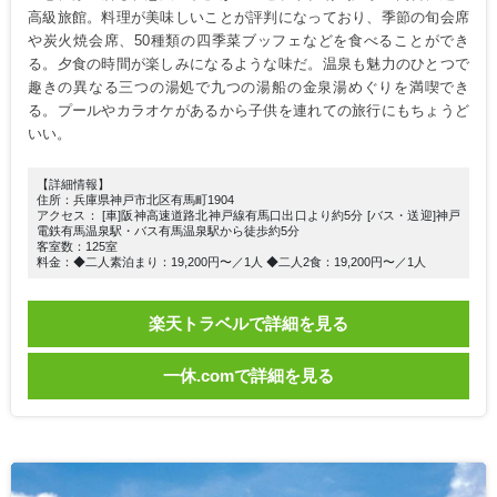
高級旅館。料理が美味しいことが評判になっており、季節の旬会席
や炭火焼会席、50種類の四季菜ブッフェなどを食べることができ
る。夕食の時間が楽しみになるような味だ。温泉も魅力のひとつで
趣きの異なる三つの湯処で九つの湯船の金泉湯めぐりを満喫でき
る。プールやカラオケがあるから子供を連れての旅行にもちょうど
いい。
【詳細情報】
住所：兵庫県神戸市北区有馬町1904
アクセス： [車]阪神高速道路北神戸線有馬口出口より約5分 [バス・送迎]神戸
電鉄有馬温泉駅・バス有馬温泉駅から徒歩約5分
客室数：125室
料金：◆二人素泊まり：19,200円〜／1人 ◆二人2食：19,200円〜／1人
楽天トラベルで詳細を見る
一休.comで詳細を見る