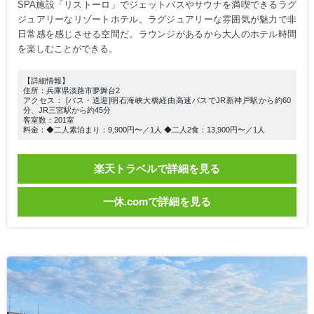
SPA施設「リストーロ」でジェットバスやサウナを満喫できるラグ
ジュアリーなリゾートホテル。ラグジュアリーな雰囲気が魅力で非
日常感を感じさせる空間だ。ラウンジがあるから大人のホテル時間
を楽しむことができる。
【詳細情報】
住所：兵庫県淡路市夢舞台2
アクセス： [バス・送迎]明石海峡大橋経由高速バスでJR新神戸駅から約60
分、JR三宮駅から約45分
客室数：201室
料金：◆二人素泊まり：9,900円〜／1人 ◆二人2食：13,900円〜／1人
楽天トラベルで詳細を見る
一休.comで詳細を見る