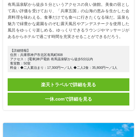
有馬温泉駅から徒歩５分というアクセスの良い旅館。美食の宿とし
て高い評価を受けており、「兵庫五国」の山海の恵みを生かした会
席料理を味わえる。食事だけでも食べに行きたくなる味だ。温泉も
魅力で緑豊かな庭園をのぞむ露天風呂やアンデスチークを使用した
風呂をゆっくり楽しめる。ゆっくりできるラウンジやマッサージが
あるからホテルで過ごす時間を充実させることができるだろう。
【詳細情報】
住所：兵庫県神戸市北区有馬町808
アクセス： [電車]神戸電鉄 有馬温泉駅から徒歩5分以内
客室数：50室
料金：◆二人素泊まり：17,300円〜／1人 ◆二人2食：35,800円〜／1人
楽天トラベルで詳細を見る
一休.comで詳細を見る