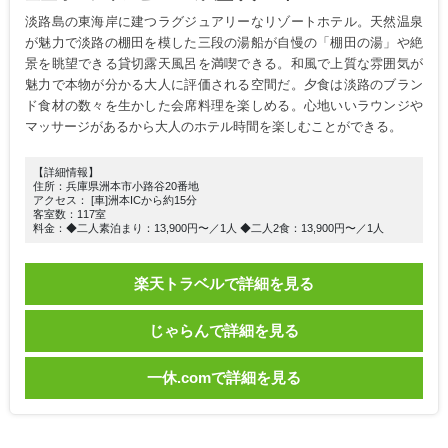
淡路島の東海岸に建つラグジュアリーなリゾートホテル。天然温泉
が魅力で淡路の棚田を模した三段の湯船が自慢の「棚田の湯」や絶
景を眺望できる貸切露天風呂を満喫できる。和風で上質な雰囲気が
魅力で本物が分かる大人に評価される空間だ。夕食は淡路のブラン
ド食材の数々を生かした会席料理を楽しめる。心地いいラウンジや
マッサージがあるから大人のホテル時間を楽しむことができる。
【詳細情報】
住所：兵庫県洲本市小路谷20番地
アクセス： [車]洲本ICから約15分
客室数：117室
料金：◆二人素泊まり：13,900円〜／1人 ◆二人2食：13,900円〜／1人
楽天トラベルで詳細を見る
じゃらんで詳細を見る
一休.comで詳細を見る