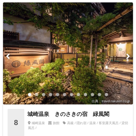
出典：travel.rakuten.co.jp
城崎温泉 きのさきの宿 緑風閣
8
城崎温泉
旅館
高級 / 隠れ宿 / 温泉 / 客室露天風呂 / 貸切
風呂 /