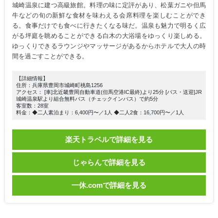
城崎温泉に建つ高級旅館。料理の味に定評があり、松葉ガニや但馬
牛などの旬の新鮮な食材を味わえる会席料理を楽しむことができ
る。食事だけでも食べに行きたくなる味だ。温泉も魅力で明るく広
がる坪庭を眺めることができる白木の大浴場をゆっくり楽しめる。
ゆっくりできるラウンジやマッサージがあるからホテルで大人の時
間を過ごすことができる。
【詳細情報】
住所：兵庫県豊岡市城崎町桃島1256
アクセス： [車]北近畿豊岡自動車道(但馬空港IC最終)より25分 [バス・送迎]JR
城崎温泉駅より組合無料バス（チェックインバス）で約5分
客室数：28室
料金：◆二人素泊まり：6,400円〜／1人 ◆二人2食：16,700円〜／1人
楽天トラベルで詳細を見る
じゃらんで詳細を見る
一休.comで詳細を見る