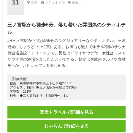
11
三宮
シティホテル
高級 /
三ノ宮駅から徒歩6分。落ち着いた雰囲気のシティホテ
ル
JR三ノ宮駅から徒歩約6分のラグジュアリーなシティホテル。三宮
観光にちょうどいい位置にある。お風呂も魅力でホテル2階のサウナ
付温浴施設「トリニテ」で、男性はドライサウナ付、女性はミスト
サウナ付の浴場を楽しむことができる。朝食は兵庫のグルメや食材
を活かしたビュッフェを楽しめる。
【詳細情報】
住所：兵庫県神戸市中央区下山手通2-11-13
アクセス： [電車]JR三ノ宮駅から徒歩で約6分
客室数：231室
料金：◆二人素泊まり：3,900円〜／1人
楽天トラベルで詳細を見る
じゃらんで詳細を見る