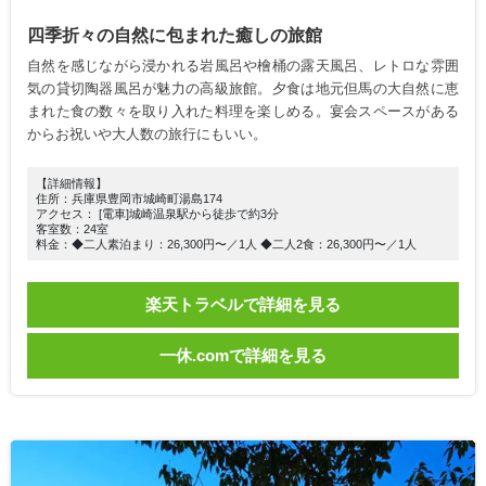
四季折々の自然に包まれた癒しの旅館
自然を感じながら浸かれる岩風呂や檜桶の露天風呂、レトロな雰囲
気の貸切陶器風呂が魅力の高級旅館。夕食は地元但馬の大自然に恵
まれた食の数々を取り入れた料理を楽しめる。宴会スペースがある
からお祝いや大人数の旅行にもいい。
【詳細情報】
住所：兵庫県豊岡市城崎町湯島174
アクセス： [電車]城崎温泉駅から徒歩で約3分
客室数：24室
料金：◆二人素泊まり：26,300円〜／1人 ◆二人2食：26,300円〜／1人
楽天トラベルで詳細を見る
一休.comで詳細を見る