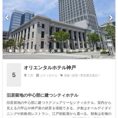
出典：jalan.net
オリエンタルホテル神戸
5
三宮
シティホテル
高級 / 絶景 / 客室露天風呂 /
旧居留地の中心部に建つシティホテル
旧居留地の中心部に建つラグジュアリーなシティホテル。室内から
見える六甲山や神戸港の絶景を堪能できる。夕食はオールデイダイ
ニングや鉄板焼レストラン、江戸前鮨屋から選べる。朝食は名物の