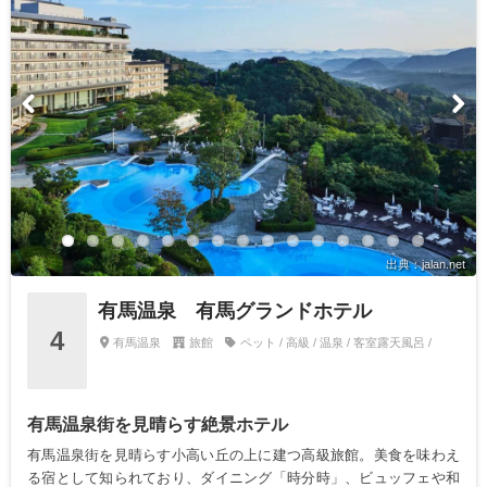
出典：jalan.net
有馬温泉 有馬グランドホテル
4
有馬温泉
旅館
ペット / 高級 / 温泉 / 客室露天風呂 /
有馬温泉街を見晴らす絶景ホテル
有馬温泉街を見晴らす小高い丘の上に建つ高級旅館。美食を味わえ
る宿として知られており、ダイニング「時分時」、ビュッフェや和