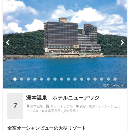
出典：jalan.net
洲本温泉 ホテルニューアワジ
7
洲本温泉
リゾートホテル
高級 / 絶景 / オーシャンビュ
ー / 温泉 / 客室露天風呂 / 貸切風呂 /
全室オーシャンビューの大型リゾート