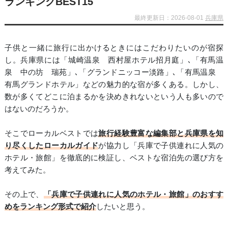
ランキングBEST15
最終更新日：2026-08-01
兵庫県
子供と一緒に旅行に出かけるときにはこだわりたいのが宿探
し。兵庫県には「城崎温泉 西村屋ホテル招月庭」､「有馬温
泉 中の坊 瑞苑」､「グランドニッコー淡路」､「有馬温泉
有馬グランドホテル」などの魅力的な宿が多くある。しかし、
数が多くてどこに泊まるかを決めきれないという人も多いので
はないのだろうか。
そこでローカルベストでは
旅行経験豊富な編集部と兵庫県を知
り尽くしたローカルガイド
が協力し「兵庫で子供連れに人気の
ホテル・旅館」を徹底的に検証し、ベストな宿泊先の選び方を
考えてみた。
その上で、
「兵庫で子供連れに人気のホテル・旅館」のおすす
めをランキング形式で紹介
したいと思う。