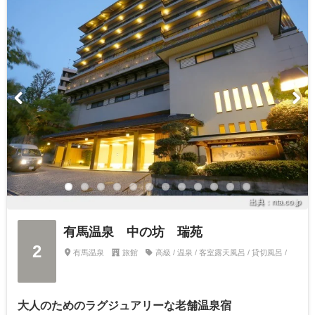
出典：nta.co.jp
有馬温泉 中の坊 瑞苑
2
有馬温泉
旅館
高級 / 温泉 / 客室露天風呂 / 貸切風呂 /
大人のためのラグジュアリーな老舗温泉宿