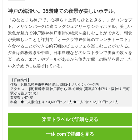
神戸の海沿い。35階建ての夜景が美しいホテル。
「みなとまち神戸で、心和らぐ上質なひとときを。」がコンセプ
ト。メリケンパークに建つラグジュアリーなシティホテル。美しい
景色が魅力で神戸港や神戸市街の絶景を楽しむことができる。朝食
が美味しいことも評判で「オークラ神戸伝統のフレンチトースト」
を食べることができる約70種のビュッフェを楽しむことができる。
夕食は鉄板焼きや中華、日本料理などのレストランで美食の数々を
楽しめる。エステやプールがあるから旅先で癒しの時間を過ごした
い女子旅行にも選ばれている。
【詳細情報】
住所：兵庫県神戸市中央区波止場町2-1 メリケンパーク内
アクセス： [車]新幹線 新神戸駅から 車で15分 [電車]JR神戸線・阪神線 元町
駅から徒歩で10分
客室数：474室
料金：◆二人素泊まり：4,600円〜／1人 ◆二人2食：12,100円〜／1人
楽天トラベルで詳細を見る
一休.comで詳細を見る