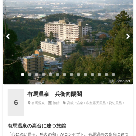
出典：jalan.net
有馬温泉 兵衛向陽閣
6
有馬温泉
旅館
高級 / 温泉 / 客室露天風呂 / 貸切風呂 /
有馬温泉の高台に建つ旅館
「心に添い居る、悠久の和」がコンセプト。有馬温泉の高台に建つ