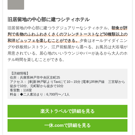
旧居留地の中心部に建つシティホテル
旧居留地の中心部に建つラグジュアリーなシティホテル。
朝食が評
判で名物のふわふわさくさくのフレンチトーストなど50種類以上の
和洋ビュッフェを楽しむことができる。
夕食はオールデイダイニン
グや鉄板焼レストラン、江戸前鮨屋から選べる。お風呂は大浴場が
用意されている。居心地のいいラウンジやバーがあるから大人のホ
テル時間を楽しむことができる。
【詳細情報】
住所：兵庫県神戸市中央区京町25
アクセス： [車]新神戸駅よりTaxiにて10～15分 [電車]JR神戸線 三宮駅から
徒歩で10分、元町駅から徒歩で10分
客室数：116室
料金：◆二人素泊まり：6,700円〜／1人
楽天トラベルで詳細を見る
一休.comで詳細を見る