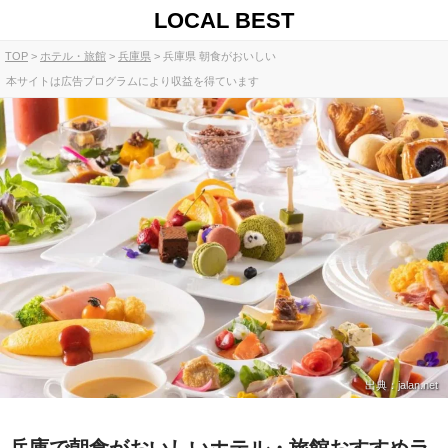
LOCAL BEST
TOP
ホテル・旅館
兵庫県
兵庫県 朝食がおいしい
本サイトは広告プログラムにより収益を得ています
出典：jalan.net