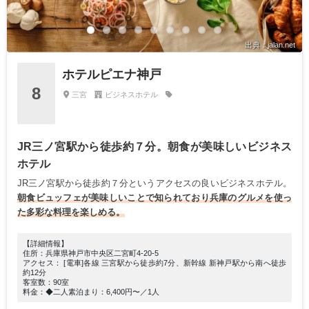
出典：jalan.net
ホテルピエナ神戸
8
三宮
ビジネスホテル
JR三ノ宮駅から徒歩約７分。朝食が美味しいビジネス
ホテル
JR三ノ宮駅から徒歩約７分というアクセスの良いビジネスホテル。
朝食ビュッフェが美味しいことで知られており兵庫のグルメを使っ
た多彩な料理を楽しめる。
【詳細情報】
住所：兵庫県神戸市中央区二宮町4-20-5
アクセス： [電車]各線 三宮駅から徒歩約7分、新幹線 新神戸駅から南へ徒歩
約12分
客室数：90室
料金：◆二人素泊まり：6,400円〜／1人