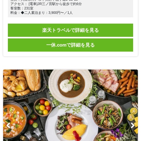
アクセス： [電車]JR三ノ宮駅から徒歩で約6分
客室数：231室
料金：◆二人素泊まり：3,900円〜／1人
楽天トラベルで詳細を見る
一休.comで詳細を見る