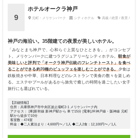
ホテルオークラ神戸
9
元町・メリケンパーク
シティホテル
高級 / 絶景 / 夜景 /
神戸の海沿い。35階建ての夜景が美しいホテル。
「みなとまち神戸で、心和らぐ上質なひとときを。」がコンセプ
ト。メリケンパークに建つラグジュアリーなシティホテル。
朝食が
美味しいと評判で「オークラ神戸伝統のフレンチトースト」を食べ
ることができる約70種のビュッフェを楽しむことができる。
夕食は
鉄板焼きや中華、日本料理などのレストランで美食の数々を楽しめ
る。エステやプールがあるから旅先で癒しの時間を過ごしたい女子
旅行にも選ばれている。
【詳細情報】
住所：兵庫県神戸市中央区波止場町2-1 メリケンパーク内
アクセス： [車]新幹線 新神戸駅から 車で15分 [電車]JR神戸線・阪神線 元町
駅から徒歩で10分
客室数：474室
料金：◆二人素泊まり：4,600円〜／1人 ◆二人2食：12,100円〜／1人