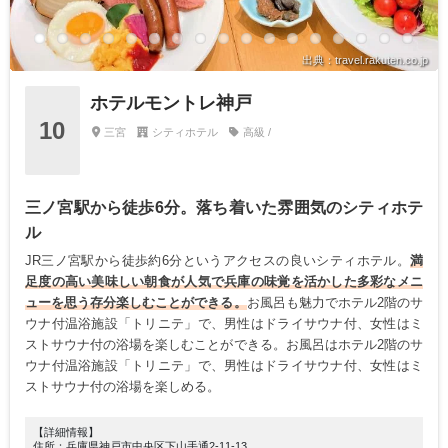
出典：travel.rakuten.co.jp
ホテルモントレ神戸
10
三宮
シティホテル
高級 /
三ノ宮駅から徒歩6分。落ち着いた雰囲気のシティホテ
ル
JR三ノ宮駅から徒歩約6分というアクセスの良いシティホテル。
満
足度の高い美味しい朝食が人気で兵庫の味覚を活かした多彩なメニ
ューを思う存分楽しむことができる。
お風呂も魅力でホテル2階のサ
ウナ付温浴施設「トリニテ」で、男性はドライサウナ付、女性はミ
ストサウナ付の浴場を楽しむことができる。お風呂はホテル2階のサ
ウナ付温浴施設「トリニテ」で、男性はドライサウナ付、女性はミ
ストサウナ付の浴場を楽しめる。
【詳細情報】
住所：兵庫県神戸市中央区下山手通2-11-13