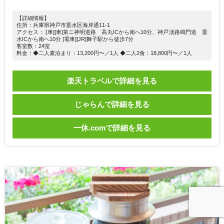
【詳細情報】
住所：兵庫県神戸市垂水区海岸通11-1
アクセス： [車][車]第ニ神明道路 高丸ICから南へ10分、神戸淡路鳴門道 垂
水ICから南へ10分 [電車][JR]舞子駅から徒歩7分
客室数：24室
料金：◆二人素泊まり：13,200円〜／1人 ◆二人2食：18,800円〜／1人
楽天トラベルで詳細を見る
じゃらんで詳細を見る
一休.comで詳細を見る