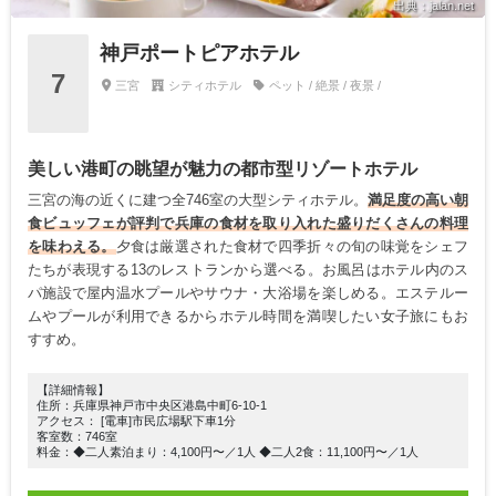
出典：jalan.net
神戸ポートピアホテル
7
三宮
シティホテル
ペット / 絶景 / 夜景 /
美しい港町の眺望が魅力の都市型リゾートホテル
三宮の海の近くに建つ全746室の大型シティホテル。
満足度の高い朝
食ビュッフェが評判で兵庫の食材を取り入れた盛りだくさんの料理
を味わえる。
夕食は厳選された食材で四季折々の旬の味覚をシェフ
たちが表現する13のレストランから選べる。お風呂はホテル内のス
パ施設で屋内温水プールやサウナ・大浴場を楽しめる。エステルー
ムやプールが利用できるからホテル時間を満喫したい女子旅にもお
すすめ。
【詳細情報】
住所：兵庫県神戸市中央区港島中町6-10-1
アクセス： [電車]市民広場駅下車1分
客室数：746室
料金：◆二人素泊まり：4,100円〜／1人 ◆二人2食：11,100円〜／1人