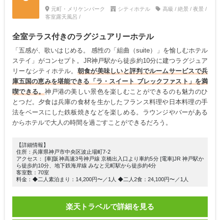
元町・メリケンパーク
シティホテル
高級 / 絶景 / 夜景 /
客室露天風呂 /
全室テラス付きのラグジュアリーホテル
「五感が、歌いはじめる。 感性の「組曲（suite）」を愉しむホテル
ステイ」がコンセプト。JR神戸駅から徒歩約10分に建つラグジュア
リーなシティホテル。
朝食が美味しいと評判でルームサービスで兵
庫五国の恵みを堪能できる「ラ・スイート ブレックファスト」を満
喫できる。
神戸港の美しい景色を楽しむことができるのも魅力のひ
とつだ。夕食は兵庫の食材を生かしたフランス料理や日本料理の手
法をベースにした鉄板焼きなどを楽しめる。ラウンジやバーがある
からホテルで大人の時間を過ごすことができるだろう。
【詳細情報】
住所：兵庫県神戸市中央区波止場町7-2
アクセス： [車]阪神高速3号神戸線 京橋出入口より車約5分 [電車]JR 神戸駅か
ら徒歩約10分、地下鉄海岸線 みなと元町駅から徒歩約4分
客室数：70室
料金：◆二人素泊まり：14,200円〜／1人 ◆二人2食：24,100円〜／1人
楽天トラベルで詳細を見る