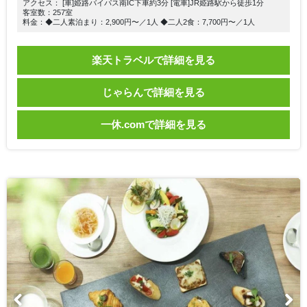
アクセス： [車]姫路バイパス南IC下車約3分 [電車]JR姫路駅から徒歩1分
客室数：257室
料金：◆二人素泊まり：2,900円〜／1人 ◆二人2食：7,700円〜／1人
楽天トラベルで詳細を見る
じゃらんで詳細を見る
一休.comで詳細を見る