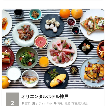
出典：jalan.net
オリエンタルホテル神戸
2
三宮
シティホテル
高級 / 絶景 / 客室露天風呂 /