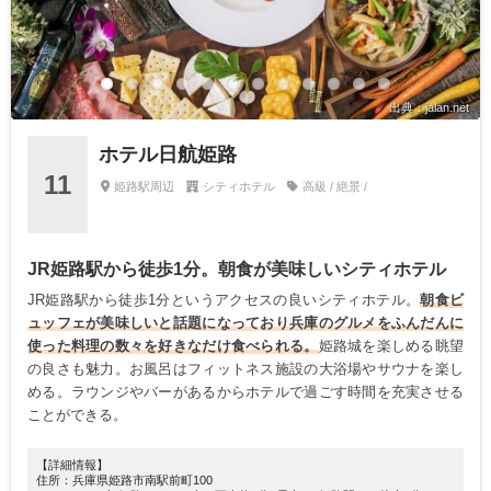
出典：jalan.net
ホテル日航姫路
11
姫路駅周辺
シティホテル
高級 / 絶景 /
JR姫路駅から徒歩1分。朝食が美味しいシティホテル
JR姫路駅から徒歩1分というアクセスの良いシティホテル。
朝食ビ
ュッフェが美味しいと話題になっており兵庫のグルメをふんだんに
使った料理の数々を好きなだけ食べられる。
姫路城を楽しめる眺望
の良さも魅力。お風呂はフィットネス施設の大浴場やサウナを楽し
める。ラウンジやバーがあるからホテルで過ごす時間を充実させる
ことができる。
【詳細情報】
住所：兵庫県姫路市南駅前町100