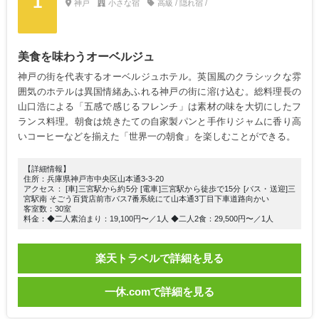
1
神戸
小さな宿
高級 / 隠れ宿 /
美食を味わうオーベルジュ
神戸の街を代表するオーベルジュホテル。英国風のクラシックな雰
囲気のホテルは異国情緒あふれる神戸の街に溶け込む。総料理長の
山口浩による「五感で感じるフレンチ」は素材の味を大切にしたフ
ランス料理。朝食は焼きたての自家製パンと手作りジャムに香り高
いコーヒーなどを揃えた「世界一の朝食」を楽しむことができる。
【詳細情報】
住所：兵庫県神戸市中央区山本通3-3-20
アクセス： [車]三宮駅から約5分 [電車]三宮駅から徒歩で15分 [バス・送迎]三
宮駅南 そごう百貨店前市バス7番系統にて山本通3丁目下車道路向かい
客室数：30室
料金：◆二人素泊まり：19,100円〜／1人 ◆二人2食：29,500円〜／1人
楽天トラベルで詳細を見る
一休.comで詳細を見る