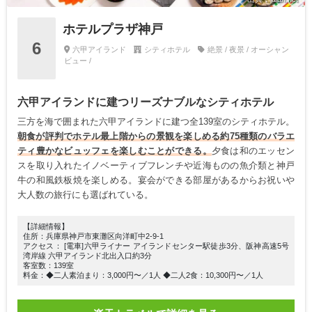
ホテルプラザ神戸
6
六甲アイランド
シティホテル
絶景 / 夜景 / オーシャン
ビュー /
六甲アイランドに建つリーズナブルなシティホテル
三方を海で囲まれた六甲アイランドに建つ全139室のシティホテル。
朝食が評判でホテル最上階からの景観を楽しめる約75種類のバラエ
ティ豊かなビュッフェを楽しむことができる。
夕食は和のエッセン
スを取り入れたイノベーティブフレンチや近海ものの魚介類と神戸
牛の和風鉄板焼を楽しめる。宴会ができる部屋があるからお祝いや
大人数の旅行にも選ばれている。
【詳細情報】
住所：兵庫県神戸市東灘区向洋町中2-9-1
アクセス： [電車]六甲ライナー アイランドセンター駅徒歩3分、阪神高速5号
湾岸線 六甲アイランド北出入口約3分
客室数：139室
料金：◆二人素泊まり：3,000円〜／1人 ◆二人2食：10,300円〜／1人