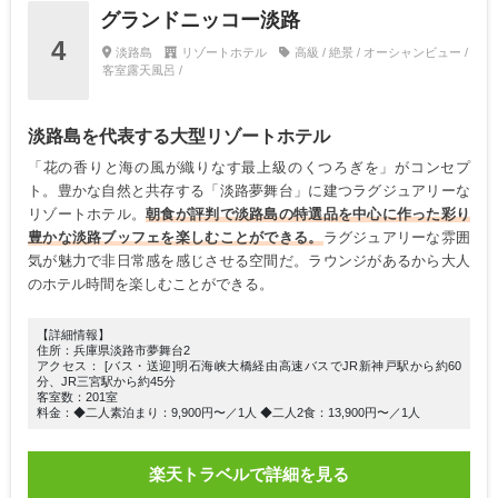
グランドニッコー淡路
4
淡路島
リゾートホテル
高級 / 絶景 / オーシャンビュー /
客室露天風呂 /
淡路島を代表する大型リゾートホテル
「花の香りと海の風が織りなす最上級のくつろぎを」がコンセプ
ト。豊かな自然と共存する「淡路夢舞台」に建つラグジュアリーな
リゾートホテル。
朝食が評判で淡路島の特選品を中心に作った彩り
豊かな淡路ブッフェを楽しむことができる。
ラグジュアリーな雰囲
気が魅力で非日常感を感じさせる空間だ。ラウンジがあるから大人
のホテル時間を楽しむことができる。
【詳細情報】
住所：兵庫県淡路市夢舞台2
アクセス： [バス・送迎]明石海峡大橋経由高速バスでJR新神戸駅から約60
分、JR三宮駅から約45分
客室数：201室
料金：◆二人素泊まり：9,900円〜／1人 ◆二人2食：13,900円〜／1人
楽天トラベルで詳細を見る