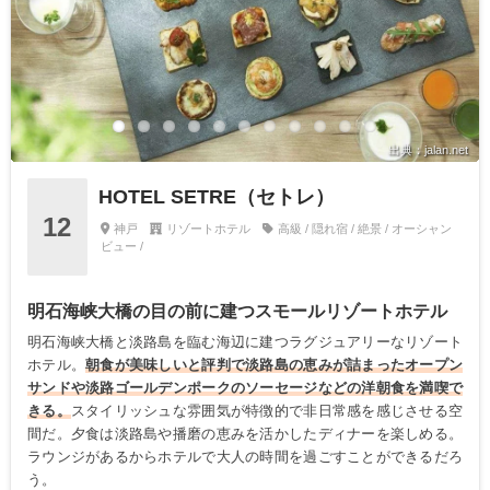
出典：jalan.net
HOTEL SETRE（セトレ）
12
神戸
リゾートホテル
高級 / 隠れ宿 / 絶景 / オーシャン
ビュー /
明石海峡大橋の目の前に建つスモールリゾートホテル
明石海峡大橋と淡路島を臨む海辺に建つラグジュアリーなリゾート
ホテル。
朝食が美味しいと評判で淡路島の恵みが詰まったオープン
サンドや淡路ゴールデンポークのソーセージなどの洋朝食を満喫で
きる。
スタイリッシュな雰囲気が特徴的で非日常感を感じさせる空
間だ。夕食は淡路島や播磨の恵みを活かしたディナーを楽しめる。
ラウンジがあるからホテルで大人の時間を過ごすことができるだろ
う。