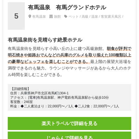
有馬温泉 有馬グランドホテル
5
有馬温泉
旅館
ペット / 高級 / 温泉 / 客室露天風呂 /
有馬温泉街を見晴らす絶景ホテル
有馬温泉街を見晴らす小高い丘の上に建つ高級旅館。
朝食が評判で
明石焼きや姫路おでんなどの兵庫のグルメを取り揃えた100種類以上
の豪華なビュッフェを楽しむことができる。
最上階の展望大浴場を
満喫できるのも魅力。ラウンジやマッサージがあるから大人のホテ
ル時間を楽しむことができる。
【詳細情報】
住所：兵庫県神戸市北区有馬町1304-1
アクセス： [電車]有馬温泉駅、神戸電鉄有馬温泉駅から徒歩10分
客室数：246室
料金：◆二人素泊まり：22,000円〜／1人 ◆二人2食：22,000円〜／1人
楽天トラベルで詳細を見る
じゃらんで詳細を見る