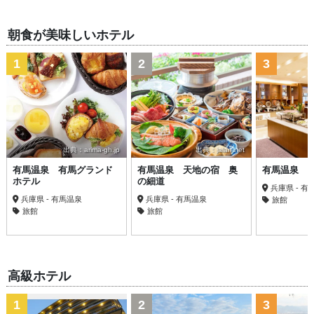
朝食が美味しいホテル
1
2
3
出典：arima-gh.jp
出典：jalan.net
有馬温泉 有馬グランド
有馬温泉 天地の宿 奥
有馬温泉 
ホテル
の細道
兵庫県 - 有
兵庫県 - 有馬温泉
兵庫県 - 有馬温泉
旅館
旅館
旅館
高級ホテル
1
2
3