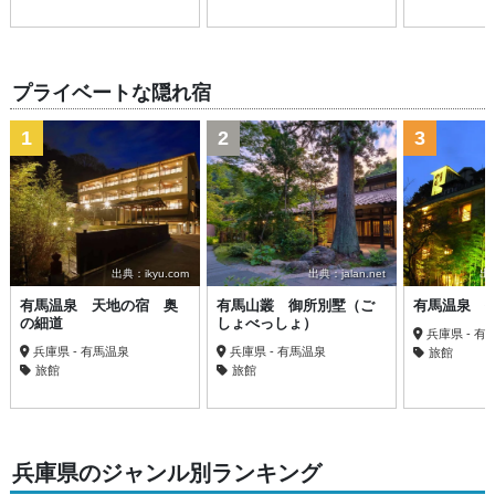
プライベートな隠れ宿
1
2
3
出典：ikyu.com
出典：jalan.net
出典
有馬温泉 天地の宿 奥
有馬山叢 御所別墅（ご
有馬温泉 
の細道
しょべっしょ）
兵庫県 - 有
兵庫県 - 有馬温泉
兵庫県 - 有馬温泉
旅館
旅館
旅館
兵庫県のジャンル別ランキング