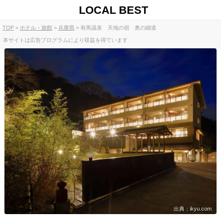
LOCAL BEST
TOP
ホテル・旅館
兵庫県
有馬温泉 天地の宿 奥の細道
本サイトは広告プログラムにより収益を得ています
出典：ikyu.com