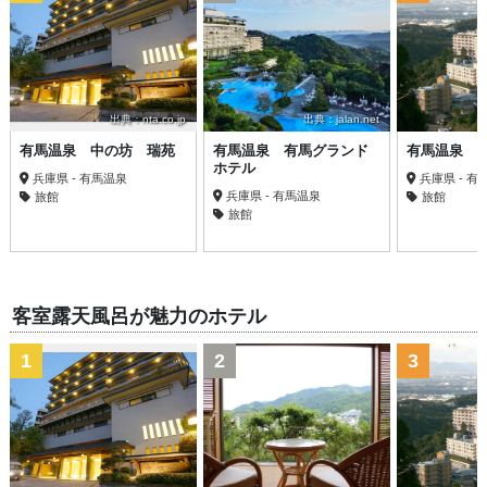
出典：nta.co.jp
出典：jalan.net
有馬温泉 中の坊 瑞苑
有馬温泉 有馬グランド
有馬温泉 
ホテル
兵庫県 - 有馬温泉
兵庫県 - 有
兵庫県 - 有馬温泉
旅館
旅館
旅館
客室露天風呂が魅力のホテル
1
2
3