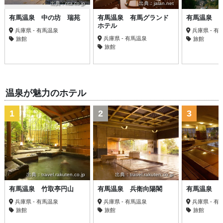
出典：nta.co.jp
出典：jalan.net
有馬温泉 中の坊 瑞苑
有馬温泉 有馬グランド
有馬温泉 
ホテル
兵庫県 - 有馬温泉
兵庫県 - 有
兵庫県 - 有馬温泉
旅館
旅館
旅館
温泉が魅力のホテル
1
2
3
出典：travel.rakuten.co.jp
出典：travel.rakuten.co.jp
有馬温泉 竹取亭円山
有馬温泉 兵衛向陽閣
有馬温泉 
兵庫県 - 有馬温泉
兵庫県 - 有馬温泉
兵庫県 - 有
旅館
旅館
旅館