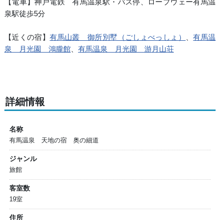
【電車】神戸電鉄 有馬温泉駅・バス停、ロープウェー有馬温
泉駅徒歩5分
【近くの宿】
有馬山叢 御所別墅（ごしょべっしょ）
、
有馬温
泉 月光園 鴻朧館
、
有馬温泉 月光園 游月山荘
詳細情報
名称
有馬温泉 天地の宿 奥の細道
ジャンル
旅館
客室数
19室
住所