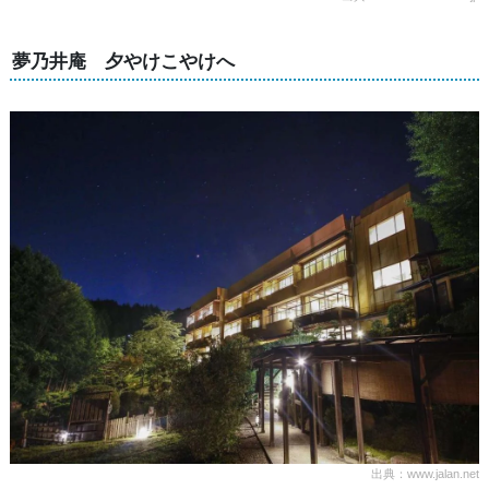
夢乃井庵 夕やけこやけへ
出典：www.jalan.net