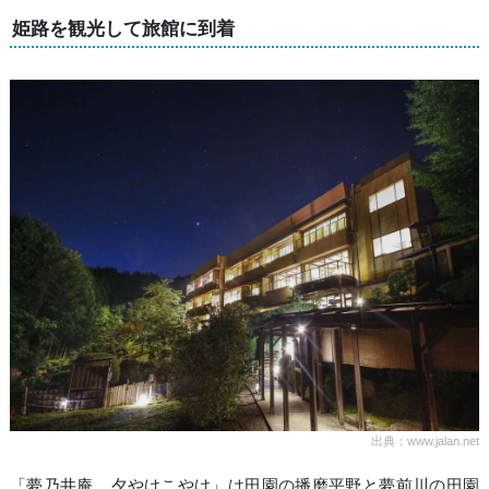
姫路を観光して旅館に到着
出典：www.jalan.net
「夢乃井庵 夕やけこやけ」は田園の播磨平野と夢前川の田園