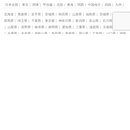
日本全国
東北
関東
甲信越
北陸
東海
関西
中国地方
四国
九州
北海道
青森県
岩手県
宮城県
秋田県
山形県
福島県
茨城県
栃木県
群馬県
埼玉県
千葉県
東京都
神奈川県
新潟県
富山県
石川県
福井県
山梨県
長野県
岐阜県
静岡県
愛知県
三重県
滋賀県
京都府
大阪府
兵庫県
奈良県
和歌山県
鳥取県
島根県
岡山県
広島県
山口県
徳島
県
香川県
愛媛県
高知県
福岡県
佐賀県
長崎県
熊本県
大分県
宮崎
県
鹿児島県
沖縄県
札幌
小樽
函館
ニセコ
定山渓
洞爺湖
富良野
弘前
青森市
八戸
花巻
盛岡
仙台
秋保・作並温泉
蔵王温泉
鶴岡
銀座
渋谷
上野
新橋
新宿
浅草
池袋
東京駅周辺
草津温泉
伊香保温泉
日光
那須塩原
那須高原
鬼怒川温泉
那須
宇都宮
秩父
鴨川・勝浦
東京ディズニーランド(R)周辺
箱根
仙石原
横浜
鎌倉
湯河原
湯沢
富山市
金沢
河口湖
甲府
山中湖
軽井沢
松本
阿智村
熱海
伊豆高原
浜松・浜名湖
伊豆
伊東温泉
御殿場
鳥羽
志摩
伊勢
下呂温泉
飛騨・高山
日間賀島
名古屋
丹後
天橋立
祇園・東山
京都市
京都駅前
四条・河原町
USJ
梅田
新大阪
心斎橋
なんば
関西空港周辺
神戸
淡路島
城崎温泉
有馬温泉
三宮
姫路
白浜
倉敷
尾道
宮島
広