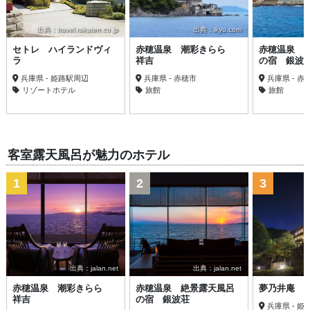
出典：travel.rakuten.co.jp
出典：ikyu.com
セトレ ハイランドヴィ
赤穂温泉 潮彩きらら
赤穂温泉 
ラ
祥吉
の宿 銀波
兵庫県 - 姫路駅周辺
兵庫県 - 赤穂市
兵庫県 - 赤
リゾートホテル
旅館
旅館
客室露天風呂が魅力のホテル
1
2
3
出典：jalan.net
出典：jalan.net
赤穂温泉 潮彩きらら
赤穂温泉 絶景露天風呂
夢乃井庵 
祥吉
の宿 銀波荘
兵庫県 - 姫