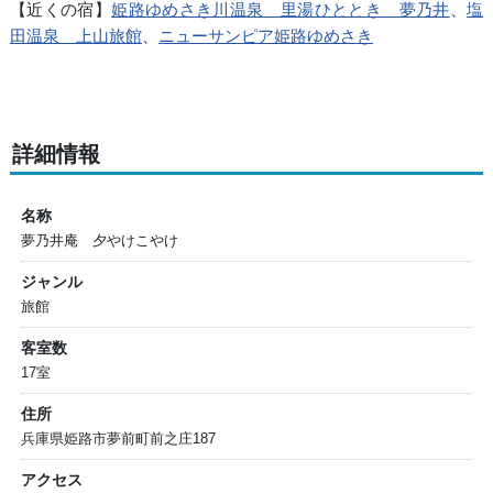
【近くの宿】
姫路ゆめさき川温泉 里湯ひととき 夢乃井
、
塩
田温泉 上山旅館
、
ニューサンピア姫路ゆめさき
詳細情報
名称
夢乃井庵 夕やけこやけ
ジャンル
旅館
客室数
17室
住所
兵庫県姫路市夢前町前之庄187
アクセス