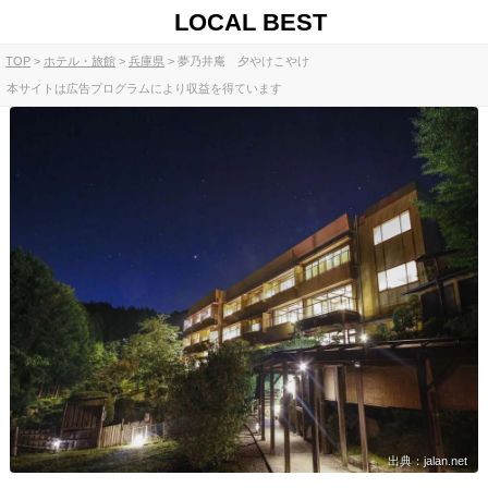
LOCAL BEST
TOP
ホテル・旅館
兵庫県
夢乃井庵 夕やけこやけ
本サイトは広告プログラムにより収益を得ています
出典：jalan.net