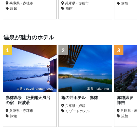
兵庫県 - 赤穂市
兵庫県 - 赤穂市
旅館
旅館
旅館
温泉が魅力のホテル
1
2
3
出典：travel.rakuten.co.jp
出典：jalan.net
赤穂温泉 絶景露天風呂
亀の井ホテル 赤穂
赤穂温泉 
の宿 銀波荘
祥吉
兵庫県 - 姫路
兵庫県 - 赤穂市
兵庫県 - 赤
リゾートホテル
旅館
旅館