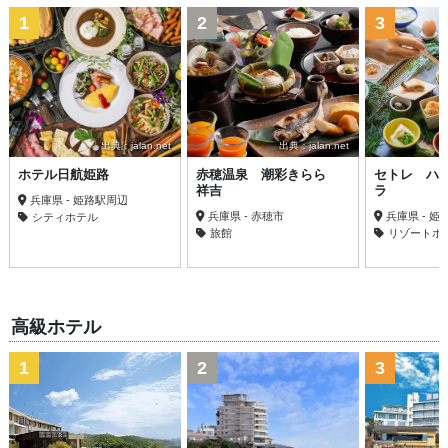
1
2
3
出典：jalan.net
出典：jalan.net
ホテル日航姫路
赤穂温泉 潮彩きらら
セトレ ハ
祥吉
ラ
兵庫県 - 姫路駅周辺
兵庫県 - 赤穂市
兵庫県 - 
シティホテル
旅館
リゾートホ
高級ホテル
1
2
3