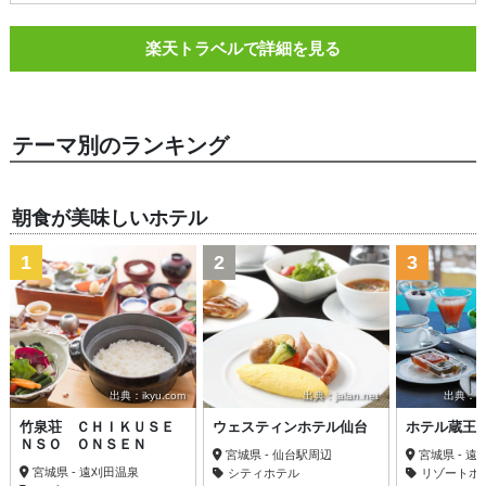
楽天トラベルで詳細を見る
テーマ別のランキング
朝食が美味しいホテル
1
2
3
出典：ikyu.com
出典：jalan.net
出典：trav
竹泉荘 ＣＨＩＫＵＳＥ
ウェスティンホテル仙台
ホテル蔵王
ＮＳＯ ＯＮＳＥＮ
宮城県 - 仙台駅周辺
宮城県 - 
宮城県 - 遠刈田温泉
シティホテル
リゾートホ