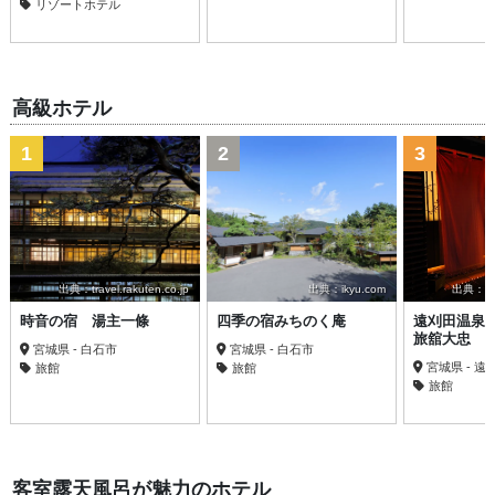
リゾートホテル
高級ホテル
1
2
3
出典：travel.rakuten.co.jp
出典：ikyu.com
出典：trav
時音の宿 湯主一條
四季の宿みちのく庵
遠刈田温泉
旅舘大忠
宮城県 - 白石市
宮城県 - 白石市
宮城県 - 
旅館
旅館
旅館
客室露天風呂が魅力のホテル