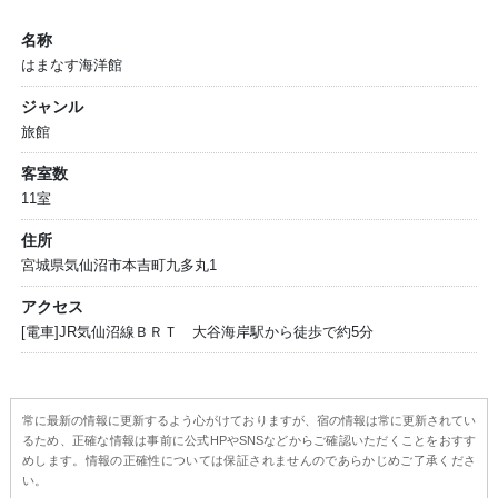
名称
はまなす海洋館
ジャンル
旅館
客室数
11室
住所
宮城県気仙沼市本吉町九多丸1
アクセス
[電車]JR気仙沼線ＢＲＴ 大谷海岸駅から徒歩で約5分
常に最新の情報に更新するよう心がけておりますが、宿の情報は常に更新されてい
るため、正確な情報は事前に公式HPやSNSなどからご確認いただくことをおすす
めします。情報の正確性については保証されませんのであらかじめご了承くださ
い。