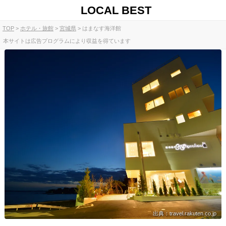
LOCAL BEST
TOP
ホテル・旅館
宮城県
はまなす海洋館
本サイトは広告プログラムにより収益を得ています
出典：travel.rakuten.co.jp