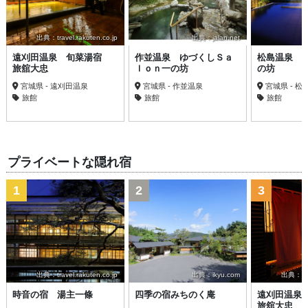
出典：travel.rakuten.co.jp
出典：jalan.net
遠刈田温泉 旬菜湯宿
作並温泉 ゆづくしＳａ
松島温泉 
旅舘大忠
ｌｏｎ一の坊
の坊
宮城県 - 遠刈田温泉
宮城県 - 作並温泉
宮城県 - 松
旅館
旅館
旅館
プライベートな隠れ宿
1
2
3
出典：travel.rakuten.co.jp
出典：ikyu.com
出典：trav
時音の宿 湯主一條
四季の宿みちのく庵
遠刈田温泉
旅舘大忠