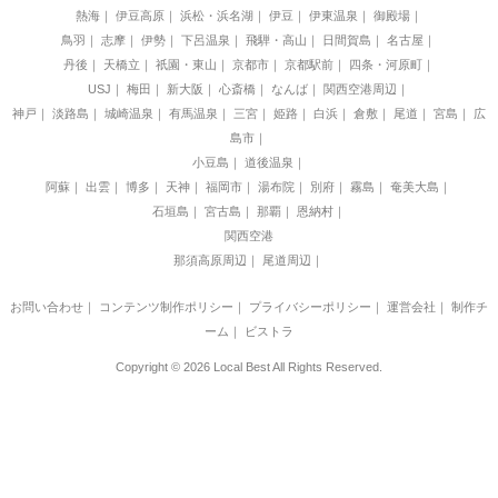
熱海
伊豆高原
浜松・浜名湖
伊豆
伊東温泉
御殿場
鳥羽
志摩
伊勢
下呂温泉
飛騨・高山
日間賀島
名古屋
丹後
天橋立
祇園・東山
京都市
京都駅前
四条・河原町
USJ
梅田
新大阪
心斎橋
なんば
関西空港周辺
神戸
淡路島
城崎温泉
有馬温泉
三宮
姫路
白浜
倉敷
尾道
宮島
広
島市
小豆島
道後温泉
阿蘇
出雲
博多
天神
福岡市
湯布院
別府
霧島
奄美大島
石垣島
宮古島
那覇
恩納村
関西空港
那須高原周辺
尾道周辺
お問い合わせ
｜
コンテンツ制作ポリシー
｜
プライバシーポリシー
｜
運営会社
｜
制作チ
ーム
｜
ビストラ
Copyright © 2026 Local Best All Rights Reserved.