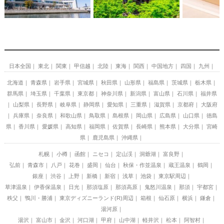
日本全国
東北
関東
甲信越
北陸
東海
関西
中国地方
四国
九州
北海道
青森県
岩手県
宮城県
秋田県
山形県
福島県
茨城県
栃木県
群馬県
埼玉県
千葉県
東京都
神奈川県
新潟県
富山県
石川県
福井県
山梨県
長野県
岐阜県
静岡県
愛知県
三重県
滋賀県
京都府
大阪府
兵庫県
奈良県
和歌山県
鳥取県
島根県
岡山県
広島県
山口県
徳島
県
香川県
愛媛県
高知県
福岡県
佐賀県
長崎県
熊本県
大分県
宮崎
県
鹿児島県
沖縄県
札幌
小樽
函館
ニセコ
定山渓
洞爺湖
富良野
弘前
青森市
八戸
花巻
盛岡
仙台
秋保・作並温泉
蔵王温泉
鶴岡
銀座
渋谷
上野
新橋
新宿
浅草
池袋
東京駅周辺
草津温泉
伊香保温泉
日光
那須塩原
那須高原
鬼怒川温泉
那須
宇都宮
秩父
鴨川・勝浦
東京ディズニーランド(R)周辺
箱根
仙石原
横浜
鎌倉
湯河原
湯沢
富山市
金沢
河口湖
甲府
山中湖
軽井沢
松本
阿智村