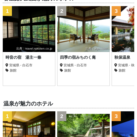
1
2
3
出典：travel.rakuten.co.jp
出典：ikyu.com
出典：trav
時音の宿 湯主一條
四季の宿みちのく庵
秋保温泉 
宮城県 - 白石市
宮城県 - 白石市
宮城県 - 秋
旅館
旅館
旅館
温泉が魅力のホテル
1
2
3