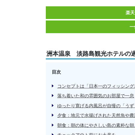
楽天
一
洲本温泉 淡路島観光ホテルの
目次
コンセプトは「日本一のフィッシング
落ち着いた和の雰囲気のお部屋で一息
ゆったり寛げる内風呂が自慢の「うず
夕食：地元で水揚げされた天然魚や農
朝食：朝の体にやさしい島の素朴な朝
チェックアウト前にお土産を