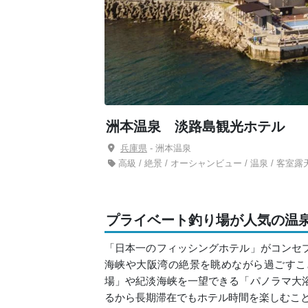
洲本温泉 淡路島観光ホテル
兵庫県
- 洲本温泉
高級 / 絶景 / オーシャンビュー / 温泉 / 客室露
プライベート釣り場が人気の温
「日本一のフィッシングホテル」がコンセ
海峡や大阪湾の絶景を眺めながら過ごすこ
場」や紀淡海峡を一望できる「パノラマ大
るから長期滞在でもホテル時間を楽しむこ