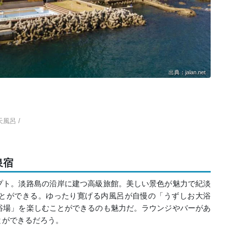
出典：jalan.net
天風呂 /
泉宿
プト。淡路島の沿岸に建つ高級旅館。美しい景色が魅力で紀淡
とができる。ゆったり寛げる内風呂が自慢の「うずしお大浴
浴場」を楽しむことができるのも魅力だ。ラウンジやバーがあ
とができるだろう。