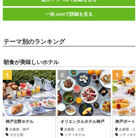
一休.comで詳細を見る
テーマ別のランキング
朝食が美味しいホテル
1
2
3
出典：jalan.net
出典：jalan.net
神戸北野ホテル
オリエンタルホテル神戸
神戸ポート
兵庫県 - 神戸
兵庫県 - 三宮
兵庫県 - 三
小さな宿
シティホテル
シティホテ