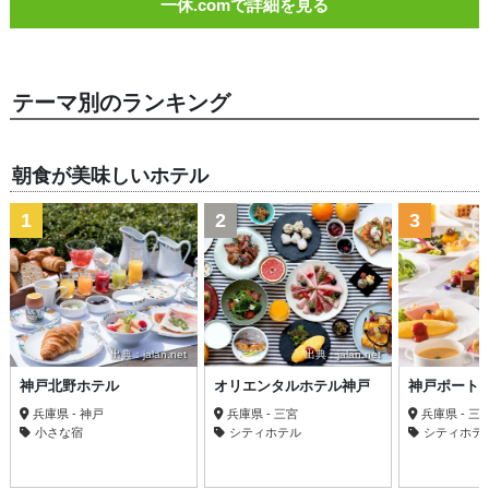
一休.comで詳細を見る
テーマ別のランキング
朝食が美味しいホテル
1
2
3
出典：jalan.net
出典：jalan.net
神戸北野ホテル
オリエンタルホテル神戸
神戸ポート
兵庫県 - 神戸
兵庫県 - 三宮
兵庫県 - 三
小さな宿
シティホテル
シティホテ