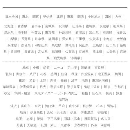
日本全国
東北
関東
甲信越
北陸
東海
関西
中国地方
四国
九州
北海道
青森県
岩手県
宮城県
秋田県
山形県
福島県
茨城県
栃木県
群馬県
埼玉県
千葉県
東京都
神奈川県
新潟県
富山県
石川県
福井県
山梨県
長野県
岐阜県
静岡県
愛知県
三重県
滋賀県
京都府
大阪府
兵庫県
奈良県
和歌山県
鳥取県
島根県
岡山県
広島県
山口県
徳島
県
香川県
愛媛県
高知県
福岡県
佐賀県
長崎県
熊本県
大分県
宮崎
県
鹿児島県
沖縄県
札幌
小樽
函館
ニセコ
定山渓
洞爺湖
富良野
弘前
青森市
八戸
花巻
盛岡
仙台
秋保・作並温泉
蔵王温泉
鶴岡
銀座
渋谷
上野
新橋
新宿
浅草
池袋
東京駅周辺
草津温泉
伊香保温泉
日光
那須塩原
那須高原
鬼怒川温泉
那須
宇都宮
秩父
鴨川・勝浦
東京ディズニーランド(R)周辺
箱根
仙石原
横浜
鎌倉
湯河原
湯沢
富山市
金沢
河口湖
甲府
山中湖
軽井沢
松本
阿智村
熱海
伊豆高原
浜松・浜名湖
伊豆
伊東温泉
御殿場
鳥羽
志摩
伊勢
下呂温泉
飛騨・高山
日間賀島
名古屋
丹後
天橋立
祇園・東山
京都市
京都駅前
四条・河原町