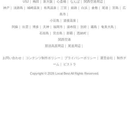
USJ
梅田
新大阪
心斎橋
なんば
関西空港周辺
神戸
淡路島
城崎温泉
有馬温泉
三宮
姫路
白浜
倉敷
尾道
宮島
広
島市
小豆島
道後温泉
阿蘇
出雲
博多
天神
福岡市
湯布院
別府
霧島
奄美大島
石垣島
宮古島
那覇
恩納村
関西空港
那須高原周辺
尾道周辺
お問い合わせ
｜
コンテンツ制作ポリシー
｜
プライバシーポリシー
｜
運営会社
｜
制作チ
ーム
｜
ビストラ
Copyright © 2026 Local Best All Rights Reserved.