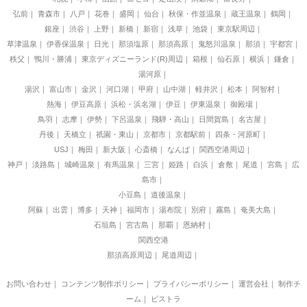
弘前
青森市
八戸
花巻
盛岡
仙台
秋保・作並温泉
蔵王温泉
鶴岡
銀座
渋谷
上野
新橋
新宿
浅草
池袋
東京駅周辺
草津温泉
伊香保温泉
日光
那須塩原
那須高原
鬼怒川温泉
那須
宇都宮
秩父
鴨川・勝浦
東京ディズニーランド(R)周辺
箱根
仙石原
横浜
鎌倉
湯河原
湯沢
富山市
金沢
河口湖
甲府
山中湖
軽井沢
松本
阿智村
熱海
伊豆高原
浜松・浜名湖
伊豆
伊東温泉
御殿場
鳥羽
志摩
伊勢
下呂温泉
飛騨・高山
日間賀島
名古屋
丹後
天橋立
祇園・東山
京都市
京都駅前
四条・河原町
USJ
梅田
新大阪
心斎橋
なんば
関西空港周辺
神戸
淡路島
城崎温泉
有馬温泉
三宮
姫路
白浜
倉敷
尾道
宮島
広
島市
小豆島
道後温泉
阿蘇
出雲
博多
天神
福岡市
湯布院
別府
霧島
奄美大島
石垣島
宮古島
那覇
恩納村
関西空港
那須高原周辺
尾道周辺
お問い合わせ
｜
コンテンツ制作ポリシー
｜
プライバシーポリシー
｜
運営会社
｜
制作チ
ーム
｜
ビストラ