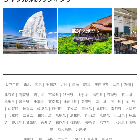
ホテル・宿
観光スポット
レス
日本全国
東北
関東
甲信越
北陸
東海
関西
中国地方
四国
九州
北海道
青森県
岩手県
宮城県
秋田県
山形県
福島県
茨城県
栃木県
群馬県
埼玉県
千葉県
東京都
神奈川県
新潟県
富山県
石川県
福井県
山梨県
長野県
岐阜県
静岡県
愛知県
三重県
滋賀県
京都府
大阪府
兵庫県
奈良県
和歌山県
鳥取県
島根県
岡山県
広島県
山口県
徳島
県
香川県
愛媛県
高知県
福岡県
佐賀県
長崎県
熊本県
大分県
宮崎
県
鹿児島県
沖縄県
札幌
小樽
函館
ニセコ
定山渓
洞爺湖
富良野