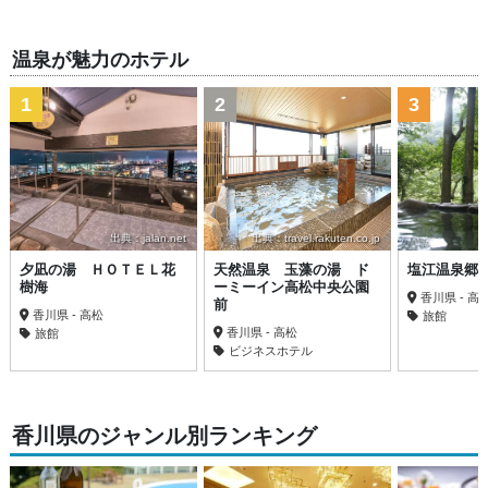
温泉が魅力のホテル
1
2
3
出典：jalan.net
出典：travel.rakuten.co.jp
夕凪の湯 ＨＯＴＥＬ花
天然温泉 玉藻の湯 ド
塩江温泉郷
樹海
ーミーイン高松中央公園
香川県 - 高
前
香川県 - 高松
旅館
香川県 - 高松
旅館
ビジネスホテル
香川県のジャンル別ランキング