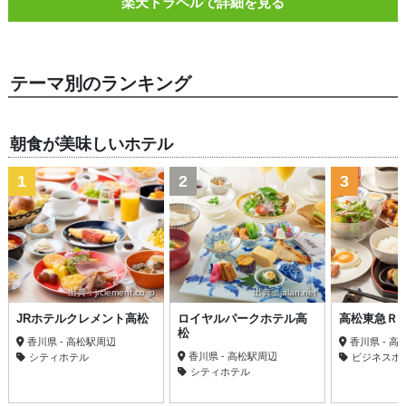
楽天トラベルで詳細を見る
テーマ別のランキング
朝食が美味しいホテル
1
2
3
出典：jrclement.co.jp
出典：jalan.net
JRホテルクレメント高松
ロイヤルパークホテル高
高松東急Ｒ
松
香川県 - 高松駅周辺
香川県 - 
香川県 - 高松駅周辺
シティホテル
ビジネスホ
シティホテル