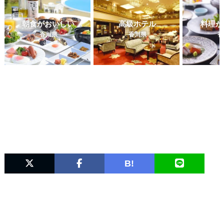
朝食がおいしい
高級ホテル
料理が
香川県
香川県
香
B!