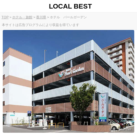
LOCAL BEST
TOP
ホテル・旅館
香川県
ホテル パールガーデン
本サイトは広告プログラムにより収益を得ています
出典：jalan.net