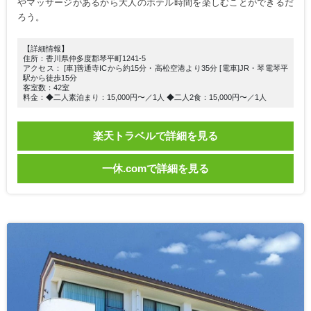
やマッサージがあるから大人のホテル時間を楽しむことができるだ
ろう。
【詳細情報】
住所：香川県仲多度郡琴平町1241-5
アクセス： [車]善通寺ICから約15分・高松空港より35分 [電車]JR・琴電琴平
駅から徒歩15分
客室数：42室
料金：◆二人素泊まり：15,000円〜／1人 ◆二人2食：15,000円〜／1人
楽天トラベルで詳細を見る
一休.comで詳細を見る