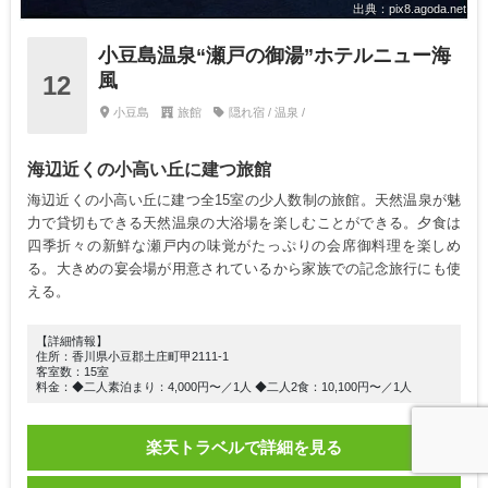
出典：pix8.agoda.net
小豆島温泉“瀬戸の御湯”ホテルニュー海
風
12
小豆島
旅館
隠れ宿 / 温泉 /
海辺近くの小高い丘に建つ旅館
海辺近くの小高い丘に建つ全15室の少人数制の旅館。天然温泉が魅
力で貸切もできる天然温泉の大浴場を楽しむことができる。夕食は
四季折々の新鮮な瀬戸内の味覚がたっぷりの会席御料理を楽しめ
る。大きめの宴会場が用意されているから家族での記念旅行にも使
える。
【詳細情報】
住所：香川県小豆郡土庄町甲2111-1
客室数：15室
料金：◆二人素泊まり：4,000円〜／1人 ◆二人2食：10,100円〜／1人
楽天トラベルで詳細を見る