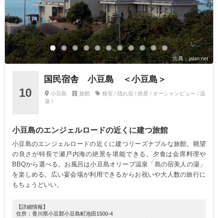
出典：jalan.net
国民宿舎 小豆島 ＜小豆島＞
10
小豆島
旅館
格安 / 隠れ宿 / 絶景 / オーシャンビュー / 温
泉 /
小豆島のエンジェルロードの近くに建つ旅館
小豆島のエンジェルロードの近くに建つリーズナブルな旅館。眺望
の良さが特長で瀬戸内海の絶景を堪能できる。夕食は会席料理や
BBQから選べる。お風呂は小豆島オリーブ温泉「島の宿美人の湯」
を楽しめる。広い宴会場が利用できるからお祝いや大人数の旅行に
もちょうどいい。
【詳細情報】
住所：香川県小豆郡小豆島町池田1500-4