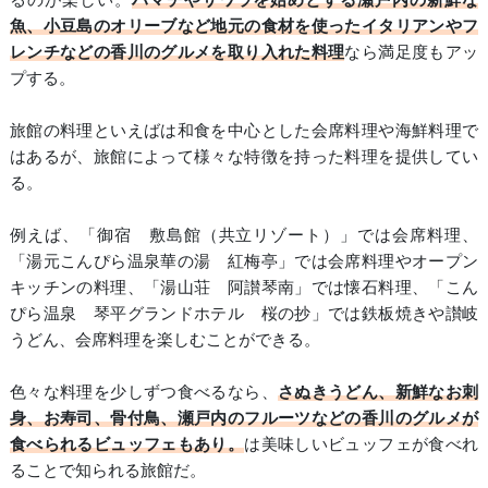
魚、小豆島のオリーブなど地元の食材を使ったイタリアンやフ
レンチなどの香川のグルメを取り入れた料理
なら満足度もアッ
プする。
旅館の料理といえばは和食を中心とした会席料理や海鮮料理で
はあるが、旅館によって様々な特徴を持った料理を提供してい
る。
例えば、「御宿 敷島館（共立リゾート）」では会席料理、
「湯元こんぴら温泉華の湯 紅梅亭」では会席料理やオープン
キッチンの料理、「湯山荘 阿讃琴南」では懐石料理、「こん
ぴら温泉 琴平グランドホテル 桜の抄」では鉄板焼きや讃岐
うどん、会席料理を楽しむことができる。
色々な料理を少しずつ食べるなら、
さぬきうどん、新鮮なお刺
身、お寿司、骨付鳥、瀬戸内のフルーツなどの香川のグルメが
食べられるビュッフェもあり。
は美味しいビュッフェが食べれ
ることで知られる旅館だ。