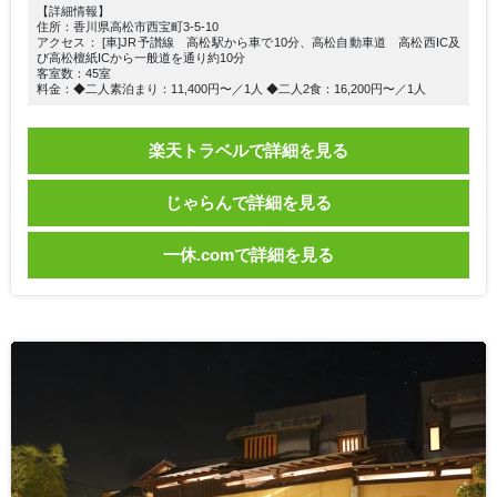
【詳細情報】
住所：香川県高松市西宝町3-5-10
アクセス： [車]JR予讃線 高松駅から車で10分、高松自動車道 高松西IC及
び高松檀紙ICから一般道を通り約10分
客室数：45室
料金：◆二人素泊まり：11,400円〜／1人 ◆二人2食：16,200円〜／1人
楽天トラベルで詳細を見る
じゃらんで詳細を見る
一休.comで詳細を見る