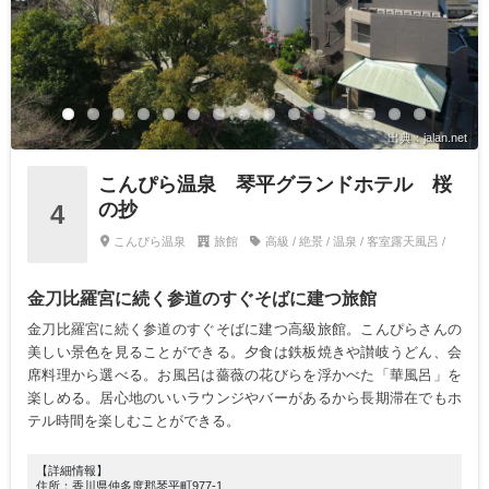
出典：jalan.net
こんぴら温泉 琴平グランドホテル 桜
の抄
4
こんぴら温泉
旅館
高級 / 絶景 / 温泉 / 客室露天風呂 /
金刀比羅宮に続く参道のすぐそばに建つ旅館
金刀比羅宮に続く参道のすぐそばに建つ高級旅館。こんぴらさんの
美しい景色を見ることができる。夕食は鉄板焼きや讃岐うどん、会
席料理から選べる。お風呂は薔薇の花びらを浮かべた「華風呂」を
楽しめる。居心地のいいラウンジやバーがあるから長期滞在でもホ
テル時間を楽しむことができる。
【詳細情報】
住所：香川県仲多度郡琴平町977-1