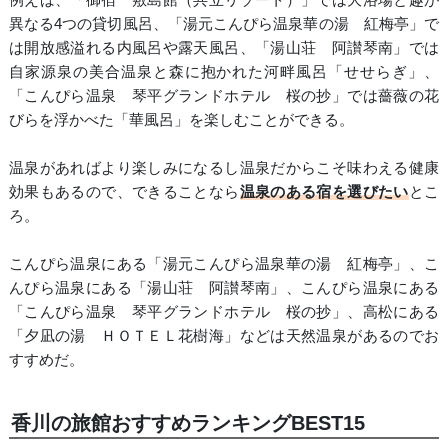
異なる4つの貸切風呂、「湯元こんぴら温泉華の湯 紅梅亭」で
は開放感溢れる内風呂や露天風呂、「湯山荘 阿讃琴南」では
自家源泉の美合温泉と森に抱かれた河畔風呂「せせらぎ」、
「こんぴら温泉 琴平グランドホテル 桜の抄」では薔薇の花
びらを浮かべた「華風呂」を楽しむことができる。
温泉があればより楽しみになるし温泉だからこそ味わえる健康
効果もあるので、できることなら
温泉のある宿を選びたい
とこ
ろ。
こんぴら温泉にある「湯元こんぴら温泉華の湯 紅梅亭」、こ
んぴら温泉にある「湯山荘 阿讃琴南」、こんぴら温泉にある
「こんぴら温泉 琴平グランドホテル 桜の抄」、高松にある
「夕凪の湯 ＨＯＴＥＬ花樹海」などは天然温泉があるのでお
すすめだ。
香川の旅館おすすめランキングBEST15