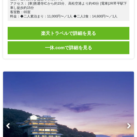
アクセス： [車]善通寺ICから約15分、高松空港より約40分 [電車]JR琴平駅下
車し徒歩約15分
客室数：65室
料金：◆二人素泊まり：11,000円〜／1人 ◆二人2食：14,600円〜／1人
楽天トラベルで詳細を見る
一休.comで詳細を見る