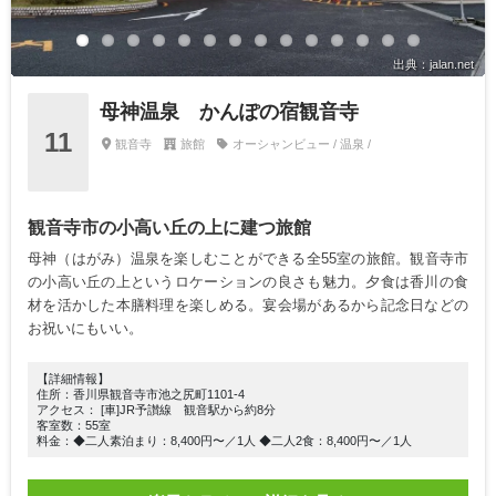
出典：jalan.net
母神温泉 かんぽの宿観音寺
11
観音寺
旅館
オーシャンビュー / 温泉 /
観音寺市の小高い丘の上に建つ旅館
母神（はがみ）温泉を楽しむことができる全55室の旅館。観音寺市
の小高い丘の上というロケーションの良さも魅力。夕食は香川の食
材を活かした本膳料理を楽しめる。宴会場があるから記念日などの
お祝いにもいい。
【詳細情報】
住所：香川県観音寺市池之尻町1101-4
アクセス： [車]JR予讃線 観音駅から約8分
客室数：55室
料金：◆二人素泊まり：8,400円〜／1人 ◆二人2食：8,400円〜／1人