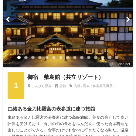
出典：jalan.net
御宿 敷島館（共立リゾート）
1
こんぴら温泉
旅館
高級 / 温泉 / 客室露天風呂 /
由緒ある金刀比羅宮の表参道に建つ旅館
由緒ある金刀比羅宮の表参道に建つ高級旅館。美食の宿として高い
評価を受けており、香川の旬の食材をふんだんに使った会席料理を
楽しむことができる。食事だけでも食べに行きたくなる味だ。温泉