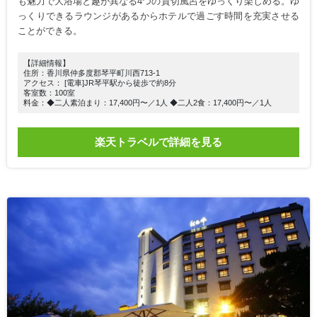
も魅力で大浴場と趣が異なる4つの貸切風呂をゆっくり楽しめる。ゆ
っくりできるラウンジがあるからホテルで過ごす時間を充実させる
ことができる。
【詳細情報】
住所：香川県仲多度郡琴平町川西713-1
アクセス： [電車]JR琴平駅から徒歩で約8分
客室数：100室
料金：◆二人素泊まり：17,400円〜／1人 ◆二人2食：17,400円〜／1人
楽天トラベルで詳細を見る