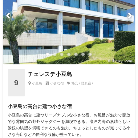
出典：ikyu.com
チェレステ小豆島
9
小豆島
小さな宿
格安 / 隠れ宿 /
小豆島の高台に建つ小さな宿
小豆島の高台に建つリーズナブルな小さな宿。お風呂が魅力で開放
的な雰囲気の野外ジャグジーを満喫できる。瀬戸内海の素晴らしい
景観の眺望を満喫できるのも魅力。ちょっとしたものが売ってる小
さな売店などの便利な設備が整っている。