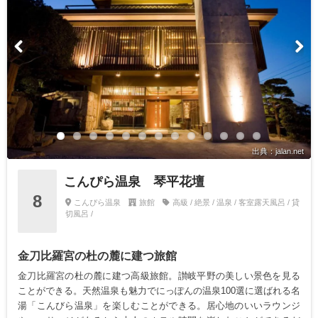
出典：jalan.net
こんぴら温泉 琴平花壇
8
こんぴら温泉
旅館
高級 / 絶景 / 温泉 / 客室露天風呂 / 貸
切風呂 /
金刀比羅宮の杜の麓に建つ旅館
金刀比羅宮の杜の麓に建つ高級旅館。讃岐平野の美しい景色を見る
ことができる。天然温泉も魅力でにっぽんの温泉100選に選ばれる名
湯「こんびら温泉」を楽しむことができる。居心地のいいラウンジ