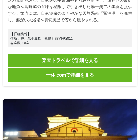
ンの意匠を誇る。自家製の生醤油やもろみを駆使し、瀬戸内の新鮮
な地魚や島野菜の旨味を極限まで引き出した唯一無二の美食を提供
する。館内には、自家源泉のまろやかな天然温泉「醤油湯」を完備
し、趣深い大浴場や貸切風呂で芯から癒やされる。
【詳細情報】
住所：香川県小豆郡小豆島町苗羽甲2011
客室数：8室
楽天トラベルで詳細を見る
一休.comで詳細を見る