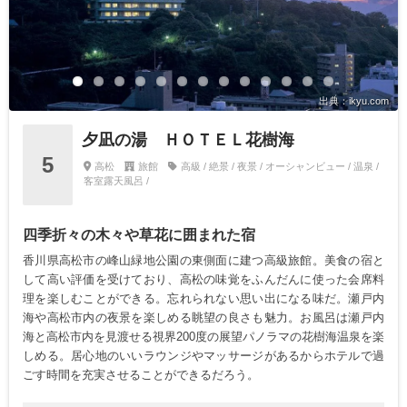
出典：ikyu.com
夕凪の湯 ＨＯＴＥＬ花樹海
5
高松
旅館
高級 / 絶景 / 夜景 / オーシャンビュー / 温泉 /
客室露天風呂 /
四季折々の木々や草花に囲まれた宿
香川県高松市の峰山緑地公園の東側面に建つ高級旅館。美食の宿と
して高い評価を受けており、高松の味覚をふんだんに使った会席料
理を楽しむことができる。忘れられない思い出になる味だ。瀬戸内
海や高松市内の夜景を楽しめる眺望の良さも魅力。お風呂は瀬戸内
海と高松市内を見渡せる視界200度の展望パノラマの花樹海温泉を楽
しめる。居心地のいいラウンジやマッサージがあるからホテルで過
ごす時間を充実させることができるだろう。