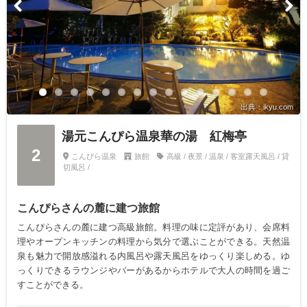
出典：ikyu.com
湯元こんぴら温泉華の湯 紅梅亭
2
こんぴら温泉
旅館
高級 / 夜景 / 温泉 / 客室露天風呂 / 貸
切風呂 /
こんぴらさんの麓に建つ旅館
こんぴらさんの麓に建つ高級旅館。料理の味に定評があり、会席料
理やオープンキッチンの料理から気分で選ぶことができる。天然温
泉も魅力で開放感溢れる内風呂や露天風呂をゆっくり楽しめる。ゆ
っくりできるラウンジやバーがあるからホテルで大人の時間を過ご
すことができる。