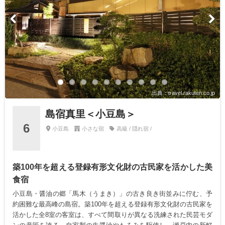
出典：travel.rakuten.co.jp
島宿真里＜小豆島＞
6
小豆島
小さな宿
高級 / 隠れ宿 /
築100年を超える登録有形文化財の古民家を活かした美
食宿
小豆島・醤油の郷「馬木（うまき）」の古き良き街並みに佇む、予
約困難な最高峰の島宿。築100年を超える登録有形文化財の古民家を
活かした全8室の客室は、すべて間取りが異なる洗練された民芸モダ