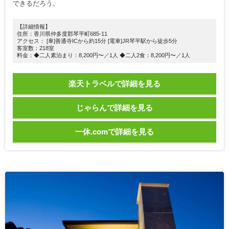
できるだろう。
【詳細情報】
住所：香川県仲多度郡琴平町685-11
アクセス： [車]善通寺ICから約15分 [電車]JR琴平駅から徒歩5分
客室数：218室
料金：◆二人素泊まり：8,200円〜／1人 ◆二人2食：8,200円〜／1人
楽天トラベルで詳細を見る
じゃらんで詳細を見る
一休.comで詳細を見る