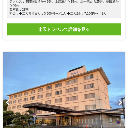
アクセス： [車]池田港から5分、土庄港から15分、坂手港から25分、福田港か
ら40分
客室数：29室
料金：◆二人素泊まり：3,600円〜／1人 ◆二人2食：7,200円〜／1人
楽天トラベルで詳細を見る