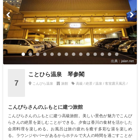
出典：jalan.net
ことひら温泉 琴参閣
7
こんぴら温泉
旅館
高級 / 絶景 / 温泉 / 客室露天風呂 /
こんぴらさんのふもとに建つ旅館
こんぴらさんのふもとに建つ高級旅館。美しい景色が魅力でこんぴ
らさんの絶景を楽しむことができる。夕食は香川の食材を活かした
会席料理を楽しめる。お風呂は旅の疲れを癒す多彩な湯を楽しめ
る。ラウンジやバーがあるからホテルで大人の時間を過ごすことが