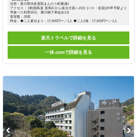
住所：香川県仲多度郡まんのう町勝浦1
アクセス： [車]徳島道 美馬ICから坂出方面へ15分 [バス・送迎]JR琴平駅より
琴参バス利用35分、勝川橋下車徒歩1分
客室数：28室
料金：◆二人素泊まり：17,600円〜／1人 ◆二人2食：17,600円〜／1人
楽天トラベルで詳細を見る
一休.comで詳細を見る