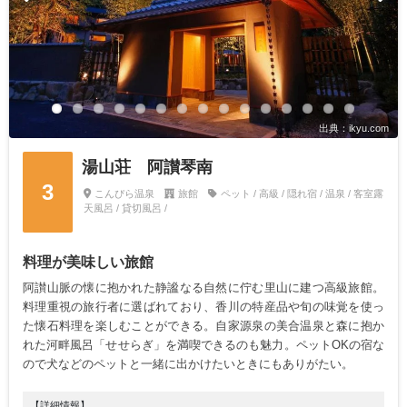
出典：ikyu.com
湯山荘 阿讃琴南
3
こんぴら温泉
旅館
ペット / 高級 / 隠れ宿 / 温泉 / 客室露
天風呂 / 貸切風呂 /
料理が美味しい旅館
阿讃山脈の懐に抱かれた静謐なる自然に佇む里山に建つ高級旅館。
料理重視の旅行者に選ばれており、香川の特産品や旬の味覚を使っ
た懐石料理を楽しむことができる。自家源泉の美合温泉と森に抱か
れた河畔風呂「せせらぎ」を満喫できるのも魅力。ペットOKの宿な
ので犬などのペットと一緒に出かけたいときにもありがたい。
【詳細情報】