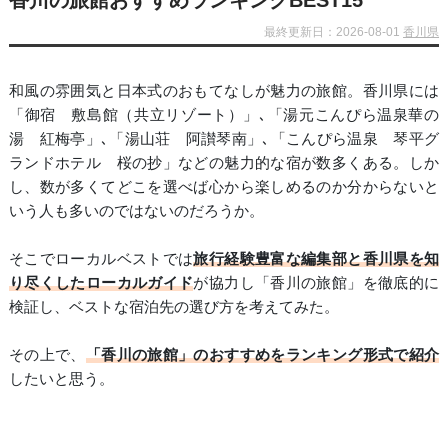
香川の旅館おすすめランキングBEST15
最終更新日：2026-08-01
香川県
和風の雰囲気と日本式のおもてなしが魅力の旅館。香川県には
「御宿 敷島館（共立リゾート）」､「湯元こんぴら温泉華の
湯 紅梅亭」､「湯山荘 阿讃琴南」､「こんぴら温泉 琴平グ
ランドホテル 桜の抄」などの魅力的な宿が数多くある。しか
し、数が多くてどこを選べば心から楽しめるのか分からないと
いう人も多いのではないのだろうか。
そこでローカルベストでは
旅行経験豊富な編集部と香川県を知
り尽くしたローカルガイド
が協力し「香川の旅館」を徹底的に
検証し、ベストな宿泊先の選び方を考えてみた。
その上で、
「香川の旅館」のおすすめをランキング形式で紹介
したいと思う。