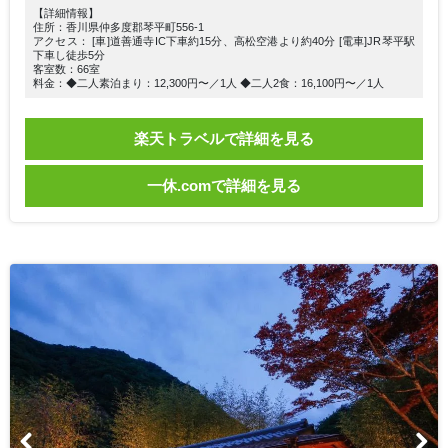
【詳細情報】
住所：香川県仲多度郡琴平町556-1
アクセス： [車]道善通寺IC下車約15分、高松空港より約40分 [電車]JR琴平駅
下車し徒歩5分
客室数：66室
料金：◆二人素泊まり：12,300円〜／1人 ◆二人2食：16,100円〜／1人
楽天トラベルで詳細を見る
一休.comで詳細を見る