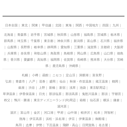
日本全国
東北
関東
甲信越
北陸
東海
関西
中国地方
四国
九州
北海道
青森県
岩手県
宮城県
秋田県
山形県
福島県
茨城県
栃木県
群馬県
埼玉県
千葉県
東京都
神奈川県
新潟県
富山県
石川県
福井県
山梨県
長野県
岐阜県
静岡県
愛知県
三重県
滋賀県
京都府
大阪府
兵庫県
奈良県
和歌山県
鳥取県
島根県
岡山県
広島県
山口県
徳島
県
香川県
愛媛県
高知県
福岡県
佐賀県
長崎県
熊本県
大分県
宮崎
県
鹿児島県
沖縄県
札幌
小樽
函館
ニセコ
定山渓
洞爺湖
富良野
弘前
青森市
八戸
花巻
盛岡
仙台
秋保・作並温泉
蔵王温泉
鶴岡
銀座
渋谷
上野
新橋
新宿
浅草
池袋
東京駅周辺
草津温泉
伊香保温泉
日光
那須塩原
那須高原
鬼怒川温泉
那須
宇都宮
秩父
鴨川・勝浦
東京ディズニーランド(R)周辺
箱根
仙石原
横浜
鎌倉
湯河原
湯沢
富山市
金沢
河口湖
甲府
山中湖
軽井沢
松本
阿智村
熱海
伊豆高原
浜松・浜名湖
伊豆
伊東温泉
御殿場
鳥羽
志摩
伊勢
下呂温泉
飛騨・高山
日間賀島
名古屋