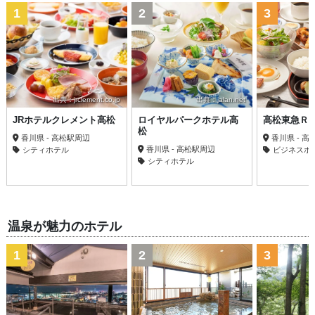
1
2
3
出典：jrclement.co.jp
出典：jalan.net
JRホテルクレメント高松
ロイヤルパークホテル高
高松東急Ｒ
松
香川県 - 高松駅周辺
香川県 - 
香川県 - 高松駅周辺
シティホテル
ビジネスホ
シティホテル
温泉が魅力のホテル
1
2
3