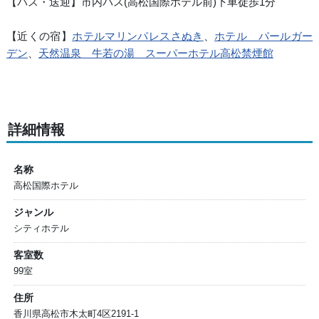
【バス・送迎】市内バス(高松国際ホテル前)下車徒歩1分
【近くの宿】
ホテルマリンパレスさぬき
、
ホテル パールガー
デン
、
天然温泉 牛若の湯 スーパーホテル高松禁煙館
詳細情報
名称
高松国際ホテル
ジャンル
シティホテル
客室数
99室
住所
香川県高松市木太町4区2191-1