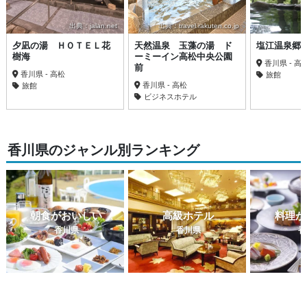
出典：jalan.net
出典：travel.rakuten.co.jp
夕凪の湯 ＨＯＴＥＬ花
天然温泉 玉藻の湯 ド
塩江温泉郷
樹海
ーミーイン高松中央公園
香川県 - 高
前
香川県 - 高松
旅館
香川県 - 高松
旅館
ビジネスホテル
香川県のジャンル別ランキング
朝食がおいしい
高級ホテル
料理が
香川県
香川県
香