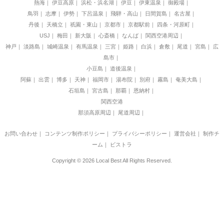
熱海
伊豆高原
浜松・浜名湖
伊豆
伊東温泉
御殿場
鳥羽
志摩
伊勢
下呂温泉
飛騨・高山
日間賀島
名古屋
丹後
天橋立
祇園・東山
京都市
京都駅前
四条・河原町
USJ
梅田
新大阪
心斎橋
なんば
関西空港周辺
神戸
淡路島
城崎温泉
有馬温泉
三宮
姫路
白浜
倉敷
尾道
宮島
広
島市
小豆島
道後温泉
阿蘇
出雲
博多
天神
福岡市
湯布院
別府
霧島
奄美大島
石垣島
宮古島
那覇
恩納村
関西空港
那須高原周辺
尾道周辺
お問い合わせ
｜
コンテンツ制作ポリシー
｜
プライバシーポリシー
｜
運営会社
｜
制作チ
ーム
｜
ビストラ
Copyright © 2026 Local Best All Rights Reserved.