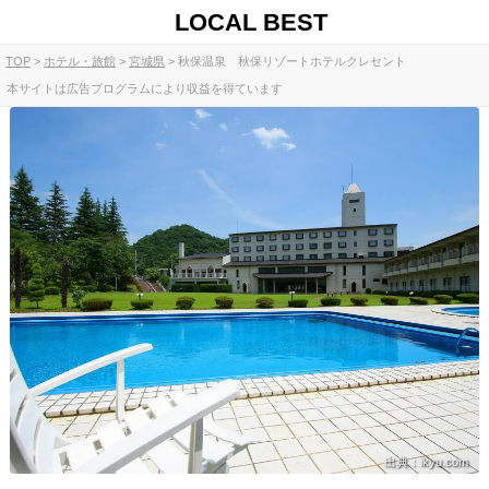
LOCAL BEST
TOP
ホテル・旅館
宮城県
秋保温泉 秋保リゾートホテルクレセント
本サイトは広告プログラムにより収益を得ています
出典：ikyu.com