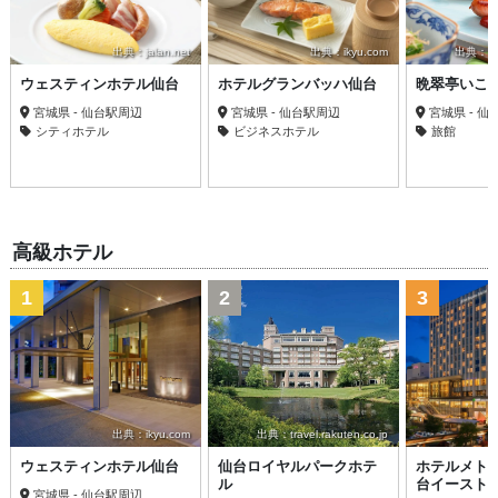
出典：jalan.net
出典：ikyu.com
出典：trav
ウェスティンホテル仙台
ホテルグランバッハ仙台
晩翠亭いこ
宮城県 - 仙台駅周辺
宮城県 - 仙台駅周辺
宮城県 - 
シティホテル
ビジネスホテル
旅館
高級ホテル
1
2
3
出典：ikyu.com
出典：travel.rakuten.co.jp
ウェスティンホテル仙台
仙台ロイヤルパークホテ
ホテルメト
ル
台イースト
宮城県 - 仙台駅周辺