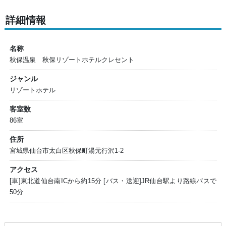
詳細情報
名称
秋保温泉 秋保リゾートホテルクレセント
ジャンル
リゾートホテル
客室数
86室
住所
宮城県仙台市太白区秋保町湯元行沢1-2
アクセス
[車]東北道仙台南ICから約15分 [バス・送迎]JR仙台駅より路線バスで
50分