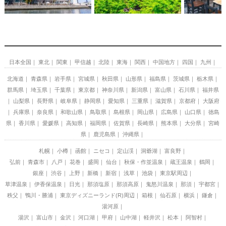
日本全国
東北
関東
甲信越
北陸
東海
関西
中国地方
四国
九州
北海道
青森県
岩手県
宮城県
秋田県
山形県
福島県
茨城県
栃木県
群馬県
埼玉県
千葉県
東京都
神奈川県
新潟県
富山県
石川県
福井県
山梨県
長野県
岐阜県
静岡県
愛知県
三重県
滋賀県
京都府
大阪府
兵庫県
奈良県
和歌山県
鳥取県
島根県
岡山県
広島県
山口県
徳島
県
香川県
愛媛県
高知県
福岡県
佐賀県
長崎県
熊本県
大分県
宮崎
県
鹿児島県
沖縄県
札幌
小樽
函館
ニセコ
定山渓
洞爺湖
富良野
弘前
青森市
八戸
花巻
盛岡
仙台
秋保・作並温泉
蔵王温泉
鶴岡
銀座
渋谷
上野
新橋
新宿
浅草
池袋
東京駅周辺
草津温泉
伊香保温泉
日光
那須塩原
那須高原
鬼怒川温泉
那須
宇都宮
秩父
鴨川・勝浦
東京ディズニーランド(R)周辺
箱根
仙石原
横浜
鎌倉
湯河原
湯沢
富山市
金沢
河口湖
甲府
山中湖
軽井沢
松本
阿智村