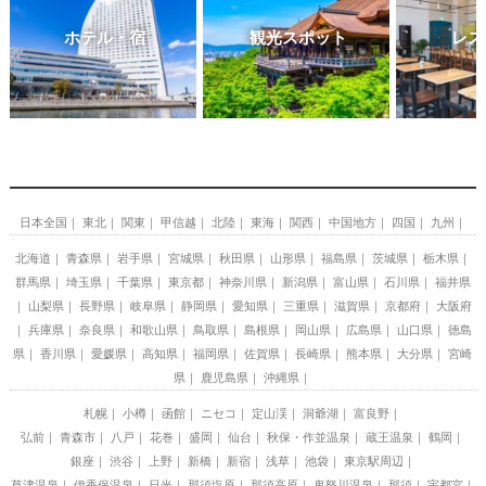
ホテル・宿
観光スポット
レス
日本全国
東北
関東
甲信越
北陸
東海
関西
中国地方
四国
九州
北海道
青森県
岩手県
宮城県
秋田県
山形県
福島県
茨城県
栃木県
群馬県
埼玉県
千葉県
東京都
神奈川県
新潟県
富山県
石川県
福井県
山梨県
長野県
岐阜県
静岡県
愛知県
三重県
滋賀県
京都府
大阪府
兵庫県
奈良県
和歌山県
鳥取県
島根県
岡山県
広島県
山口県
徳島
県
香川県
愛媛県
高知県
福岡県
佐賀県
長崎県
熊本県
大分県
宮崎
県
鹿児島県
沖縄県
札幌
小樽
函館
ニセコ
定山渓
洞爺湖
富良野
弘前
青森市
八戸
花巻
盛岡
仙台
秋保・作並温泉
蔵王温泉
鶴岡
銀座
渋谷
上野
新橋
新宿
浅草
池袋
東京駅周辺
草津温泉
伊香保温泉
日光
那須塩原
那須高原
鬼怒川温泉
那須
宇都宮