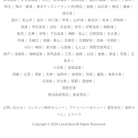
秩父
鴨川・勝浦
東京ディズニーランド(R)周辺
箱根
仙石原
横浜
鎌倉
湯河原
湯沢
富山市
金沢
河口湖
甲府
山中湖
軽井沢
松本
阿智村
熱海
伊豆高原
浜松・浜名湖
伊豆
伊東温泉
御殿場
鳥羽
志摩
伊勢
下呂温泉
飛騨・高山
日間賀島
名古屋
丹後
天橋立
祇園・東山
京都市
京都駅前
四条・河原町
USJ
梅田
新大阪
心斎橋
なんば
関西空港周辺
神戸
淡路島
城崎温泉
有馬温泉
三宮
姫路
白浜
倉敷
尾道
宮島
広
島市
小豆島
道後温泉
阿蘇
出雲
博多
天神
福岡市
湯布院
別府
霧島
奄美大島
石垣島
宮古島
那覇
恩納村
関西空港
那須高原周辺
尾道周辺
お問い合わせ
｜
コンテンツ制作ポリシー
｜
プライバシーポリシー
｜
運営会社
｜
制作チ
ーム
｜
ビストラ
Copyright © 2026 Local Best All Rights Reserved.