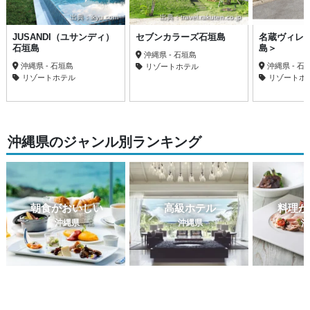
出典：ikyu.com
出典：travel.rakuten.co.jp
JUSANDI（ユサンディ）
セブンカラーズ石垣島
名蔵ヴィレ
石垣島
島＞
沖縄県 - 石垣島
沖縄県 - 石垣島
沖縄県 - 石
リゾートホテル
リゾートホテル
リゾートホ
沖縄県のジャンル別ランキング
朝食がおいしい
高級ホテル
料理が
沖縄県
沖縄県
沖