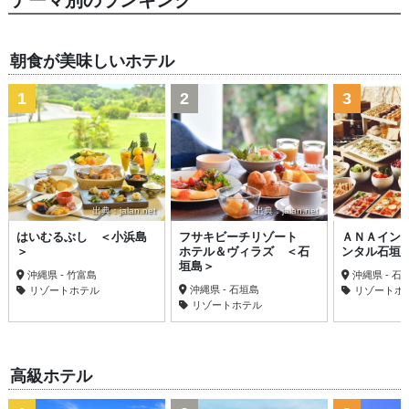
テーマ別のランキング
朝食が美味しいホテル
1
2
3
出典：jalan.net
出典：jalan.net
はいむるぶし ＜小浜島
フサキビーチリゾート
ＡＮＡイン
＞
ホテル＆ヴィラズ ＜石
ンタル石垣
垣島＞
沖縄県 - 竹富島
沖縄県 - 石
沖縄県 - 石垣島
リゾートホテル
リゾートホ
リゾートホテル
高級ホテル