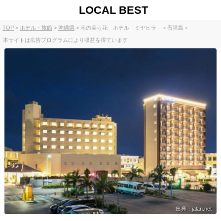
LOCAL BEST
TOP
ホテル・旅館
沖縄県
南の美ら花 ホテル ミヤヒラ ＜石垣島＞
本サイトは広告プログラムにより収益を得ています
出典：jalan.net