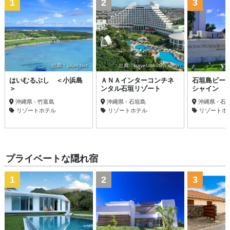
1
2
3
出典：jalan.net
出典：travel.rakuten.co.jp
はいむるぶし ＜小浜島
ＡＮＡインターコンチネ
石垣島ビー
＞
ンタル石垣リゾート
シャイン
沖縄県 - 竹富島
沖縄県 - 石垣島
沖縄県 - 石
リゾートホテル
リゾートホテル
リゾートホ
プライベートな隠れ宿
1
2
3