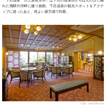
「下呂温泉 川上屋花水亭」は下呂の温泉街からほんの少し離
れた飛騨川河畔に建つ旅館。下呂温泉の観光スポットをアクテ
ィブに巡ったあと、程よい疲労感で到着。
出典：www.jalan.net