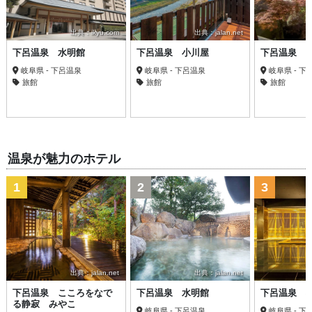
出典：ikyu.com
出典：jalan.net
下呂温泉 水明館
下呂温泉 小川屋
下呂温泉 
岐阜県 - 下呂温泉
岐阜県 - 下呂温泉
岐阜県 - 下
旅館
旅館
旅館
温泉が魅力のホテル
1
2
3
出典：jalan.net
出典：jalan.net
下呂温泉 こころをなで
下呂温泉 水明館
下呂温泉 
る静寂 みやこ
岐阜県 - 下呂温泉
岐阜県 - 下