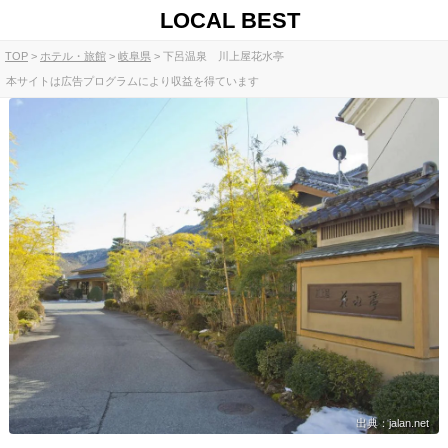
LOCAL BEST
TOP
ホテル・旅館
岐阜県
下呂温泉 川上屋花水亭
本サイトは広告プログラムにより収益を得ています
出典：jalan.net