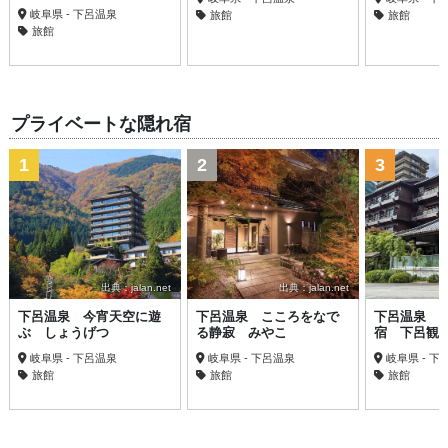
岐阜県 - 下呂温泉
旅館
旅館
旅館
プライベートな隠れ宿
1
2
3
出典：jalan.net
出典：jalan.net
下呂温泉 今宵天空に遊
下呂温泉 こころをなで
下呂温泉 
ぶ しょうげつ
る静寂 みやこ
宿 下呂観
岐阜県 - 下呂温泉
岐阜県 - 下呂温泉
岐阜県 - 下
旅館
旅館
旅館