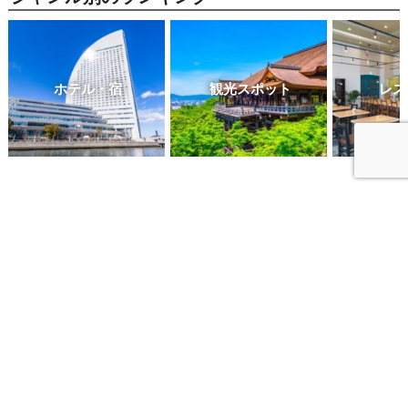
ホテル・宿
観光スポット
レス
日本全国
東北
関東
甲信越
北陸
東海
関西
中国地方
四国
九州
北海道
青森県
岩手県
宮城県
秋田県
山形県
福島県
茨城県
栃木県
群馬県
埼玉県
千葉県
東京都
神奈川県
新潟県
富山県
石川県
福井県
山梨県
長野県
岐阜県
静岡県
愛知県
三重県
滋賀県
京都府
大阪府
兵庫県
奈良県
和歌山県
鳥取県
島根県
岡山県
広島県
山口県
徳島
県
香川県
愛媛県
高知県
福岡県
佐賀県
長崎県
熊本県
大分県
宮崎
県
鹿児島県
沖縄県
札幌
小樽
函館
ニセコ
定山渓
洞爺湖
富良野