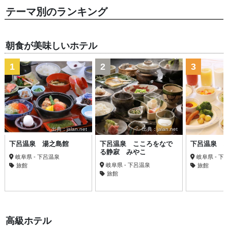
テーマ別のランキング
朝食が美味しいホテル
1
2
3
出典：jalan.net
出典：jalan.net
下呂温泉 湯之島館
下呂温泉 こころをなで
下呂温泉 
る静寂 みやこ
岐阜県 - 下呂温泉
岐阜県 - 下
岐阜県 - 下呂温泉
旅館
旅館
旅館
高級ホテル