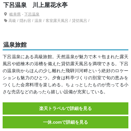
下呂温泉 川上屋花水亭
岐阜県
-
下呂温泉
高級 / 隠れ宿 / 温泉 / 客室露天風呂 / 貸切風呂 /
温泉旅館
下呂温泉にある高級旅館。天然温泉が魅力で木々包まれた露天
風呂や総檜木の浴槽を備えた貸切露天風呂を満喫できる。下呂
の温泉街からほんの少し離れた飛騨川河畔という絶好のロケー
ションも魅力のひとつ。夕食は料亭づくりの別室で旬の恵みを
つくした会席料理を楽しめる。ちょっとしたものが売ってる小
さな売店などのあったら嬉しい設備が充実している。
楽天トラベルで詳細を見る
一休.comで詳細を見る