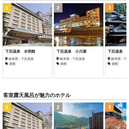
1
2
3
出典：ikyu.com
出典：gero-ogawaya.net
下呂温泉 水明館
下呂温泉 小川屋
下呂温泉 
岐阜県 - 下呂温泉
岐阜県 - 下呂温泉
岐阜県 - 下
旅館
旅館
旅館
客室露天風呂が魅力のホテル
1
2
3