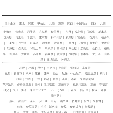
日本全国
東北
関東
甲信越
北陸
東海
関西
中国地方
四国
九州
北海道
青森県
岩手県
宮城県
秋田県
山形県
福島県
茨城県
栃木県
群馬県
埼玉県
千葉県
東京都
神奈川県
新潟県
富山県
石川県
福井県
山梨県
長野県
岐阜県
静岡県
愛知県
三重県
滋賀県
京都府
大阪府
兵庫県
奈良県
和歌山県
鳥取県
島根県
岡山県
広島県
山口県
徳島
県
香川県
愛媛県
高知県
福岡県
佐賀県
長崎県
熊本県
大分県
宮崎
県
鹿児島県
沖縄県
札幌
小樽
函館
ニセコ
定山渓
洞爺湖
富良野
弘前
青森市
八戸
花巻
盛岡
仙台
秋保・作並温泉
蔵王温泉
鶴岡
銀座
渋谷
上野
新橋
新宿
浅草
池袋
東京駅周辺
草津温泉
伊香保温泉
日光
那須塩原
那須高原
鬼怒川温泉
那須
宇都宮
秩父
鴨川・勝浦
東京ディズニーランド(R)周辺
箱根
仙石原
横浜
鎌倉
湯河原
湯沢
富山市
金沢
河口湖
甲府
山中湖
軽井沢
松本
阿智村
熱海
伊豆高原
浜松・浜名湖
伊豆
伊東温泉
御殿場
鳥羽
志摩
伊勢
下呂温泉
飛騨・高山
日間賀島
名古屋