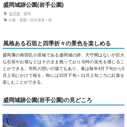
盛岡城跡公園(岩手公園)
岩手県
- 盛岡
公園・庭園 / 歴史遺産 / 桜
風格ある石垣と四季折々の景色を楽しめる
盛岡藩の南部氏の居城である盛岡城の跡。天守閣はないが巨大
な石垣やお堀などはそのまま残っており当時の栄光を感じるこ
とができる。市民の憩いの場でもあり、春は毎年4月下旬から5
月上旬にかけて桜を、秋には10月下旬～11月上旬ごろに紅葉を
楽しむことができる。
盛岡城跡公園(岩手公園)の見どころ