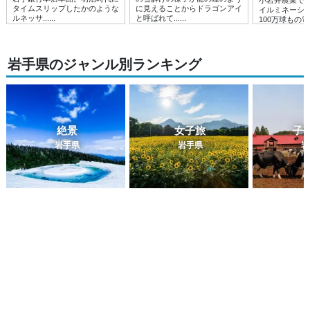
タイムスリップしたかのような
に見えることからドラゴンアイ
イルミネーシ
ルネッサ......
と呼ばれて......
100万球もの
ルミネー......
岩手県のジャンル別ランキング
絶景
女子旅
子
岩手県
岩手県
岩