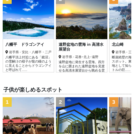
八幡平 ドラゴンアイ
遠野盆地の雲海 in 高清水
北山崎
展望台
岩手県 - 安比・八幡平・二戸
岩手県 - 三
岩手県 - 花巻･北上･遠野
八幡平頂上付近にある「鏡沼」
断崖絶壁の海
の雪解けの様子が龍の瞳のよう
スポット。東
遠野盆地に発生する雲海。四方
に見えることからドラゴンアイ
地として知られ
を山に囲まれた遠野盆地を見渡
と呼ばれて......
トルの巨......
せる高清水展望台から眺める雲
海は最も美......
子供が楽しめるスポット
1
2
3