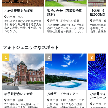
小岩井農場まきば園
賢治の学校（宮沢賢治童
【休園中】
話村）
園ZOOMO
岩手県 - 雫石
岩手県 - 花巻･北上･遠野
岩手県 - 盛
牛乳やアイスなどの乳製品で知
られる小岩井が運営する広大な
宮沢賢治の故郷である岩手県花
約100種800
広さの農場。牧場で牛や馬、ひ
巻市にあるテーマパーク。宮沢
を飼育してい
つじなどと......
賢治の世界観を再現しており、
物園。自然豊
エリアごと......
めのん......
フォトジェニックなスポット
1
2
3
岩手銀行赤レンガ館
八幡平 ドラゴンアイ
小岩井ウィ
ネーション
岩手県 - 盛岡
岩手県 - 安比・八幡平・二戸
岩手県 - 雫
2016年から一般公開された旧
八幡平頂上付近にある「鏡沼」
岩手銀行本店本館。明治時代に
の雪解けの様子が龍の瞳のよう
小岩井農業で