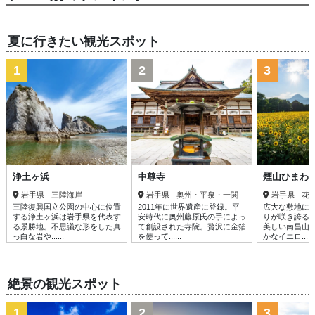
夏に行きたい観光スポット
1
2
3
浄土ヶ浜
中尊寺
煙山ひまわ
岩手県 - 三陸海岸
岩手県 - 奥州・平泉・一関
岩手県 - 花
三陸復興国立公園の中心に位置
2011年に世界遺産に登録。平
広大な敷地に
する浄土ヶ浜は岩手県を代表す
安時代に奥州藤原氏の手によっ
りが咲き誇る
る景勝地。不思議な形をした真
て創設された寺院。贅沢に金箔
美しい南昌山
っ白な岩や......
を使って......
かなイエロ......
絶景の観光スポット
1
2
3