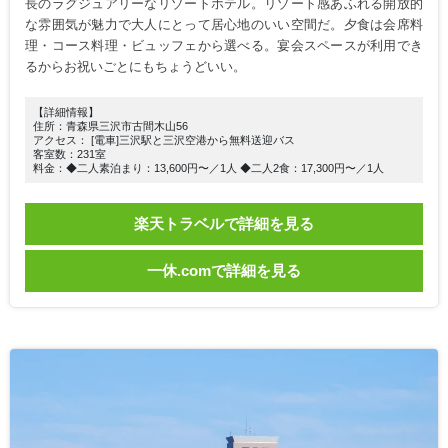
長のラグジュアリーなリゾートホテル。リゾート感あふれる開放的
な雰囲気が魅力で大人にとって居心地のいい空間だ。夕食は会席料
理・コース料理・ビュッフェから選べる。宴会スペースが利用でき
るからお祝いごとにもちょうどいい。
【詳細情報】
住所：青森県三沢市古間木山56
アクセス： [電車]三沢駅と三沢空港から無料送迎バス
客室数：231室
料金：◆二人素泊まり：13,600円〜／1人 ◆二人2食：17,300円〜／1人
楽天トラベルで詳細を見る
一休.comで詳細を見る