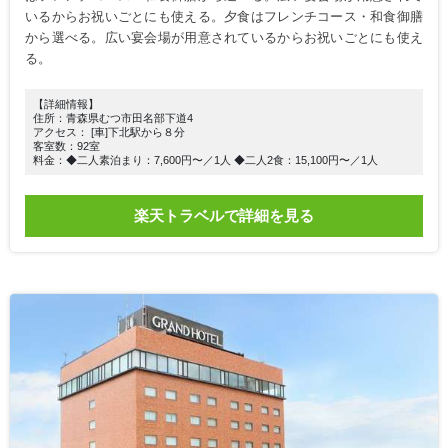
いるからお祝いごとにも使える。夕食はフレンチコース・和食御膳
から選べる。広い宴会場が用意されているからお祝いごとにも使え
る。
【詳細情報】
住所：青森県むつ市田名部下道4
アクセス： [車]下北駅から８分
客室数：92室
料金：◆二人素泊まり：7,600円〜／1人 ◆二人2食：15,100円〜／1人
楽天トラベルで詳細を見る