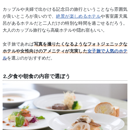
カップルや夫婦で出かける記念日の旅行ということなら雰囲気
が良いところが良いので、
絶景が楽しめるホテル
や客室露天風
呂があるホテルだと二人だけの特別な時間を過ごせるだろう。
大人のカップル旅行なら高級ホテルや隠れ宿もいい。
女子旅であれば
写真を撮りたくなるようなフォトジェニックな
ホテルや女性向けのアメニティが充実した
女子旅で人気のホテ
ル
を選ぶのがおすすめだ。
2.夕食や朝食の内容で選ぼう