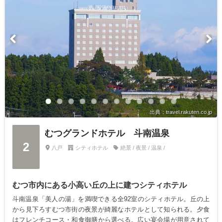
出典：travel.rakuten.co.jp
むつグランドホテル 斗南温泉
2
八戸
シティホテル
絶景 / 夜景 / 温泉 /
むつ市内にある小高い丘の上に建つシティホテル
斗南温泉「美人の湯」を満喫できる全92室のシティホテル。丘の上
から見下ろすむつ市街の夜景が綺麗なホテルとして知られる。夕食
はフレンチコース・和食御膳から選べる。広い宴会場が用意されて