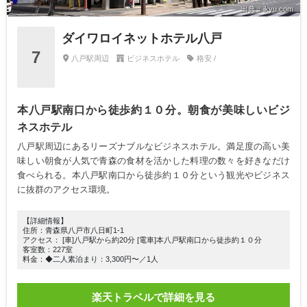
出典：ikyu.com
ダイワロイネットホテル八戸
7
八戸駅周辺
ビジネスホテル
格安 /
本八戸駅南口から徒歩約１０分。朝食が美味しいビジ
ネスホテル
八戸駅周辺にあるリーズナブルなビジネスホテル。満足度の高い美
味しい朝食が人気で青森の食材を活かした料理の数々を好きなだけ
食べられる。本八戸駅南口から徒歩約１０分という観光やビジネス
に抜群のアクセス環境。
【詳細情報】
住所：青森県八戸市八日町1-1
アクセス： [車]八戸駅から約20分 [電車]本八戸駅南口から徒歩約１０分
客室数：227室
料金：◆二人素泊まり：3,300円〜／1人
楽天トラベルで詳細を見る