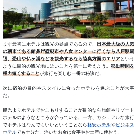
まず最初にホテルは観光の拠点であるので、
日本最大級の人気
の朝市である館鼻岸壁朝市や八食センターに行くなら八戸駅周
辺、恐山や仏ヶ浦などを観光するなら陸奥方面のエリア
という
ように目的の観光地に近いことを第一に考えよう。
移動時間を
極力短くすること
が旅行を楽しむ一番の秘訣だ。
次に宿泊の目的やスタイルに合ったホテルを選ぶことが大事
だ。
観光よりホテルでおこもりすることが目的なら旅館やリゾート
ホテルのようなところが合っている。一方、カジュアルな旅行
でホテルはなんでもいいということなら
格安ホテル
や
ビジネス
ホテル
でも十分だ。浮いたお金は食事やお土産に使おう。