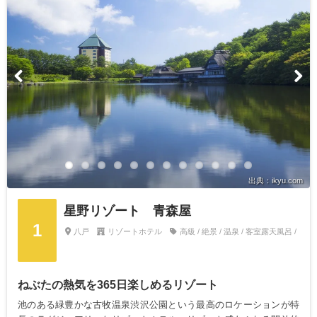
出典：ikyu.com
星野リゾート 青森屋
1
八戸
リゾートホテル
高級 / 絶景 / 温泉 / 客室露天風呂 /
ねぶたの熱気を365日楽しめるリゾート
池のある緑豊かな古牧温泉渋沢公園という最高のロケーションが特