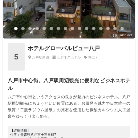
出典：jalan.net
ホテルグローバルビュー八戸
5
八戸駅周辺
ビジネスホテル
格安 /
八戸市中心街。八戸駅周辺観光に便利なビジネスホテ
ル
八戸市中心街というアクセスの良さが魅力のビジネスホテル。八戸
駅周辺観光にちょうどいい位置にある。お風呂も魅力で日本唯一の
泉質「二股ラジウム温泉」の原石を使用した炭酸カルシウム人工温
泉をゆっくり楽しめる。
【詳細情報】
住所：青森県八戸市十三日町7