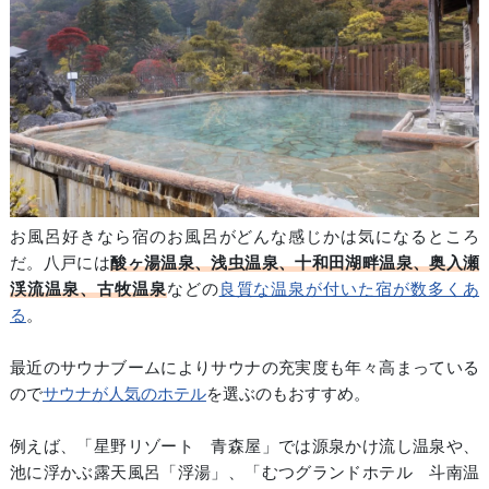
お風呂好きなら宿のお風呂がどんな感じかは気になるところ
だ。八戸には
酸ヶ湯温泉、浅虫温泉、十和田湖畔温泉、奥入瀬
渓流温泉、古牧温泉
などの
良質な温泉が付いた宿が数多くあ
る
。
最近のサウナブームによりサウナの充実度も年々高まっている
ので
サウナが人気のホテル
を選ぶのもおすすめ。
例えば、「星野リゾート 青森屋」では源泉かけ流し温泉や、
池に浮かぶ露天風呂「浮湯」、「むつグランドホテル 斗南温