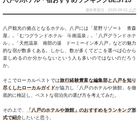
八戸のホテル・宿おすすめランキングBEST15
最終更新日：2026-08-01
八戸
八戸観光の拠点となるホテル。八戸には「星野リゾート 青森
屋」､「むつグランドホテル 斗南温泉」､「八戸グランドホテ
ル」､「天然温泉 南部の湯 ドーミーイン本八戸」などの魅力
的な宿が数多くある。しかし、数が多くてどこを選べば心から
楽しめるのか分からないという人も多いのではないのだろう
か。
そこでローカルベストでは
旅行経験豊富な編集部と八戸を知り
尽くしたローカルガイド
が協力し「八戸のホテルや旅館」を徹
底的に検証し、ベストな宿泊先の選び方を考えてみた。
その上で、
「八戸のホテルや旅館」のおすすめをランキング形
式で紹介
したいと思う。