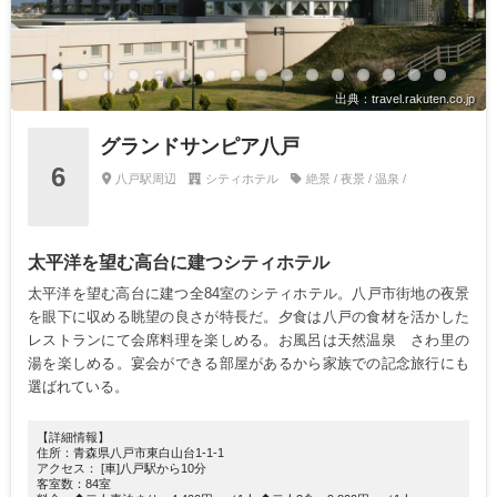
出典：travel.rakuten.co.jp
グランドサンピア八戸
6
八戸駅周辺
シティホテル
絶景 / 夜景 / 温泉 /
太平洋を望む高台に建つシティホテル
太平洋を望む高台に建つ全84室のシティホテル。八戸市街地の夜景
を眼下に収める眺望の良さが特長だ。夕食は八戸の食材を活かした
レストランにて会席料理を楽しめる。お風呂は天然温泉 さわ里の
湯を楽しめる。宴会ができる部屋があるから家族での記念旅行にも
選ばれている。
【詳細情報】
住所：青森県八戸市東白山台1-1-1
アクセス： [車]八戸駅から10分
客室数：84室