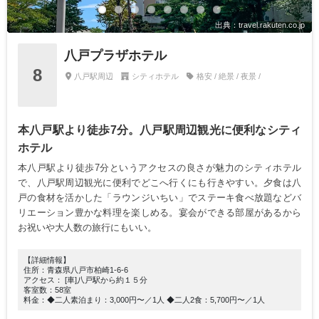
出典：travel.rakuten.co.jp
八戸プラザホテル
8
八戸駅周辺
シティホテル
格安 / 絶景 / 夜景 /
本八戸駅より徒歩7分。八戸駅周辺観光に便利なシティ
ホテル
本八戸駅より徒歩7分というアクセスの良さが魅力のシティホテル
で、八戸駅周辺観光に便利でどこへ行くにも行きやすい。夕食は八
戸の食材を活かした「ラウンジいちい」でステーキ食べ放題などバ
リエーション豊かな料理を楽しめる。宴会ができる部屋があるから
お祝いや大人数の旅行にもいい。
【詳細情報】
住所：青森県八戸市柏崎1-6-6
アクセス： [車]八戸駅から約１５分
客室数：58室
料金：◆二人素泊まり：3,000円〜／1人 ◆二人2食：5,700円〜／1人