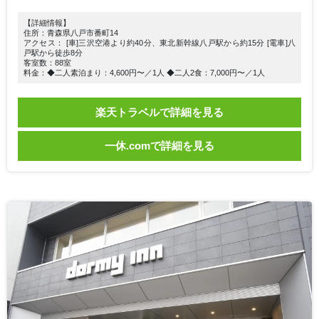
【詳細情報】
住所：青森県八戸市番町14
アクセス： [車]三沢空港より約40分、東北新幹線八戸駅から約15分 [電車]八
戸駅から徒歩8分
客室数：88室
料金：◆二人素泊まり：4,600円〜／1人 ◆二人2食：7,000円〜／1人
楽天トラベルで詳細を見る
一休.comで詳細を見る