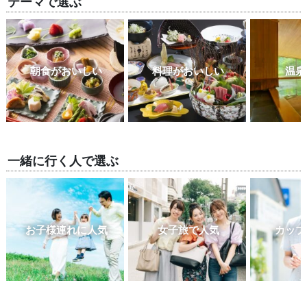
テーマで選ぶ
朝食がおいしい
料理がおいしい
温泉
一緒に行く人で選ぶ
お子様連れに人気
女子旅で人気
カップ