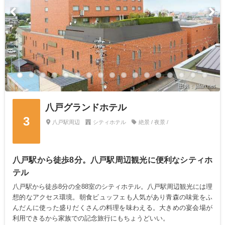
出典：jalan.net
八戸グランドホテル
3
八戸駅周辺
シティホテル
絶景 / 夜景 /
八戸駅から徒歩8分。八戸駅周辺観光に便利なシティホ
テル
八戸駅から徒歩8分の全88室のシティホテル。八戸駅周辺観光には理
想的なアクセス環境。朝食ビュッフェも人気があり青森の味覚をふ
んだんに使った盛りだくさんの料理を味わえる。大きめの宴会場が
利用できるから家族での記念旅行にもちょうどいい。