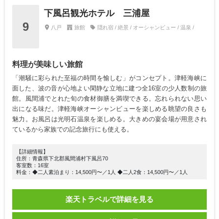
下風呂観光ホテル 三浦屋
9
八戸
旅館
隠れ宿 / 絶景 / オーシャンビュー / 温泉 /
料理が美味しい旅館
「潮騒に彩られた至福の時間を愉しむ」がコンセプト。津軽海峡に
面した、波の音が心地よい閑静な立地に建つ全16室の少人数制の旅
館。風間浦でとれた旬の食材御膳を満喫できる。忘れられない思い
出になる味だ。津軽海峡オーシャンビューを楽しめる眺望の良さも
魅力。お風呂は光明石温泉を楽しめる。大きめの宴会場が用意され
ているから家族での記念旅行にも使える。
【詳細情報】
住所：青森県下北郡風間浦村下風呂70
客室数：16室
料金：◆二人素泊まり：14,500円〜／1人 ◆二人2食：14,500円〜／1人
楽天トラベルで詳細を見る