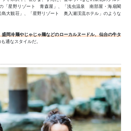
の「星野リゾート 青森屋」、「浅虫温泉 南部屋・海扇閣
松島大観荘」、「星野リゾート 奥入瀬渓流ホテル」のような
、盛岡冷麺やじゃじゃ麺などのローカルヌードル、仙台の牛タ
のも通なスタイルだ。