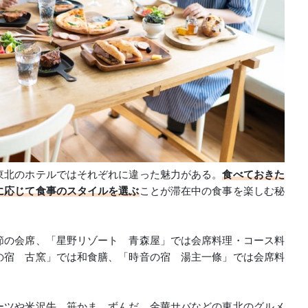
東北のホテルではそれぞれに違った魅力がある。
食べておきた
に応じて食事のスタイルを選ぶ
ことが滞在中の食事を楽しむ秘
節の会席、「星野リゾート 青森屋」では会席料理・コース料
の宿 古窯」では和食膳、「時音の宿 湯主一條」では会席料
ーツや米沢牛、笹かま、ずんだ、金華サバなどの東北のグルメ