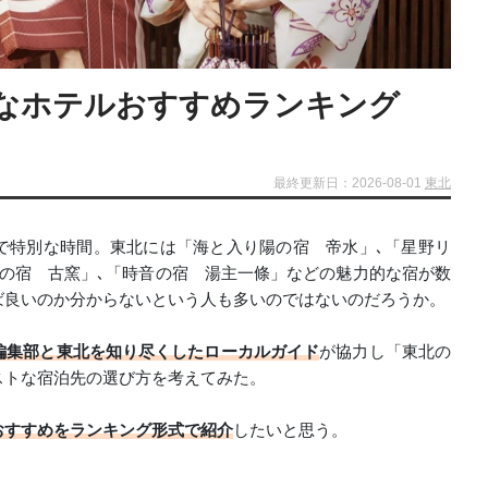
なホテルおすすめランキング
最終更新日：2026-08-01
東北
で特別な時間。東北には「海と入り陽の宿 帝水」､「星野リ
の宿 古窯」､「時音の宿 湯主一條」などの魅力的な宿が数
ば良いのか分からないという人も多いのではないのだろうか。
編集部と東北を知り尽くしたローカルガイド
が協力し「東北の
ストな宿泊先の選び方を考えてみた。
おすすめをランキング形式で紹介
したいと思う。