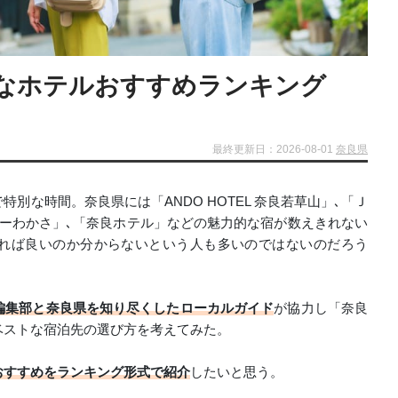
なホテルおすすめランキング
最終更新日：2026-08-01
奈良県
別な時間。奈良県には「ANDO HOTEL 奈良若草山」､「Ｊ
ーわかさ」､「奈良ホテル」などの魅力的な宿が数えきれない
れば良いのか分からないという人も多いのではないのだろう
編集部と奈良県を知り尽くしたローカルガイド
が協力し「奈良
ベストな宿泊先の選び方を考えてみた。
おすすめをランキング形式で紹介
したいと思う。