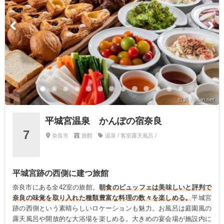
出典：jalan.net
平城宮温泉 かんぽの宿奈良
7
奈良市
旅館
温泉 / 客室露天風呂 /
平城宮跡の西側に建つ旅館
奈良市にある全42室の旅館。
朝食のビュッフェは美味しいと評判で
奈良の味覚を取り入れた種類豊富な料理の数々を楽しめる。
平城宮
跡の西側という素晴らしいロケーションも魅力。お風呂は庭園風の
露天風呂や開放的な大浴場を楽しめる。大きめの宴会場が施設内に