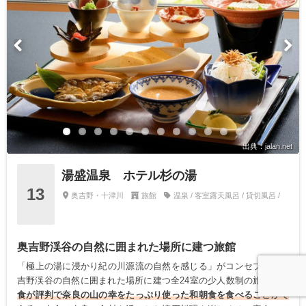
出典：jalan.net
湯盛温泉 ホテル杉の湯
13
奥吉野・十津川
旅館
温泉 / 客室露天風呂 / 貸切風呂 /
奥吉野渓谷の自然に囲まれた場所に建つ旅館
「極上の湯に浸かり紀の川源流の自然を感じる」がコンセプト。奥
吉野渓谷の自然に囲まれた場所に建つ全24室の少人数制の旅館。
朝
食が評判で奈良の山の幸をたっぷり使った和朝食を食べることがで