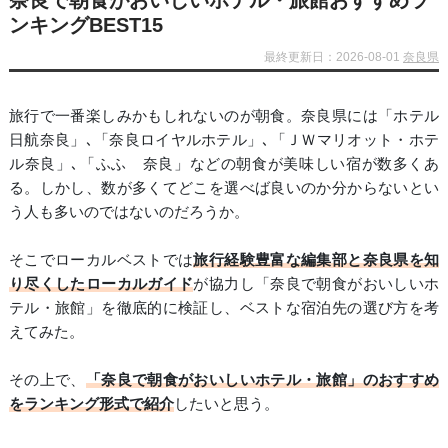
奈良で朝食がおいしいホテル・旅館おすすめラ
ンキングBEST15
最終更新日：2026-08-01
奈良県
旅行で一番楽しみかもしれないのが朝食。奈良県には「ホテル
日航奈良」､「奈良ロイヤルホテル」､「ＪＷマリオット・ホテ
ル奈良」､「ふふ 奈良」などの朝食が美味しい宿が数多くあ
る。しかし、数が多くてどこを選べば良いのか分からないとい
う人も多いのではないのだろうか。
そこでローカルベストでは
旅行経験豊富な編集部と奈良県を知
り尽くしたローカルガイド
が協力し「奈良で朝食がおいしいホ
テル・旅館」を徹底的に検証し、ベストな宿泊先の選び方を考
えてみた。
その上で、
「奈良で朝食がおいしいホテル・旅館」のおすすめ
をランキング形式で紹介
したいと思う。