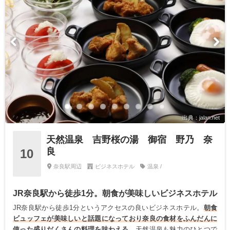
出典：jalan.net
天然温泉 吉野桜の湯 御宿 野乃 奈
良
10
奈良駅周辺
ビジネスホテル
温泉 /
JR奈良駅から徒歩1分。朝食が美味しいビジネスホテル
JR奈良駅から徒歩1分というアクセスの良いビジネスホテル。
朝食
ビュッフェが美味しいと話題になっており奈良の食材をふんだんに
使った盛りだくさんの料理を味わえる。
天然温泉も魅力のひとつで