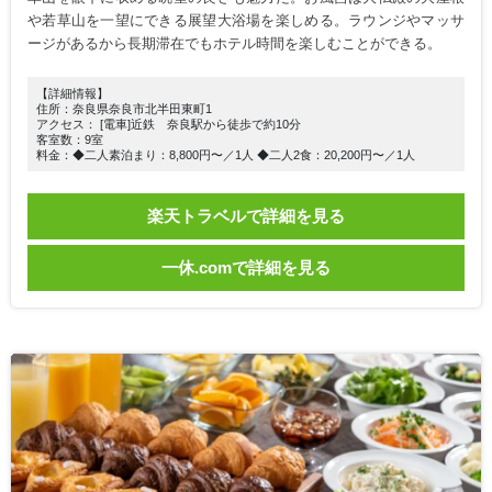
や若草山を一望にできる展望大浴場を楽しめる。ラウンジやマッサ
ージがあるから長期滞在でもホテル時間を楽しむことができる。
【詳細情報】
住所：奈良県奈良市北半田東町1
アクセス： [電車]近鉄 奈良駅から徒歩で約10分
客室数：9室
料金：◆二人素泊まり：8,800円〜／1人 ◆二人2食：20,200円〜／1人
楽天トラベルで詳細を見る
一休.comで詳細を見る