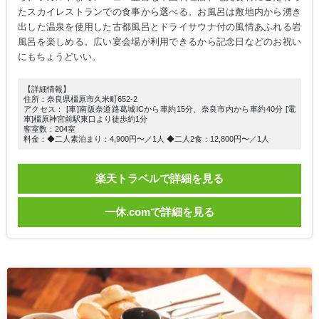
たスカイレストランでの食事から選べる。お風呂は敷地内から湧き
出した温泉を使用した古都風呂とドライサウナ付の風情あふれる岩
風呂を楽しめる。広い宴会場が利用できるから記念日などのお祝い
にもちょうどいい。
【詳細情報】
住所：奈良県橿原市久米町652-2
アクセス： [車]南阪奈道路葛城ICから車約15分、奈良市内から車約40分 [電
車]橿原神宮前駅東口より徒歩約1分
客室数：204室
料金：◆二人素泊まり：4,900円〜／1人 ◆二人2食：12,800円〜／1人
楽天トラベルで詳細を見る
一休.comで詳細を見る