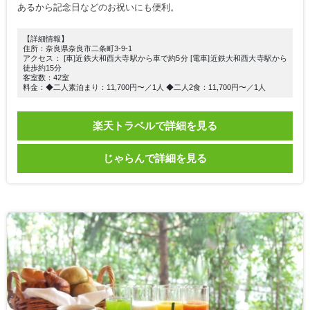
あるから記念日などのお祝いにも便利。
【詳細情報】
住所：奈良県奈良市二条町3-9-1
アクセス： [車]近鉄大和西大寺駅から車で約5分 [電車]近鉄大和西大寺駅から
徒歩約15分
客室数：42室
料金：◆二人素泊まり：11,700円〜／1人 ◆二人2食：11,700円〜／1人
楽天トラベルで詳細を見る
じゃらんで詳細を見る