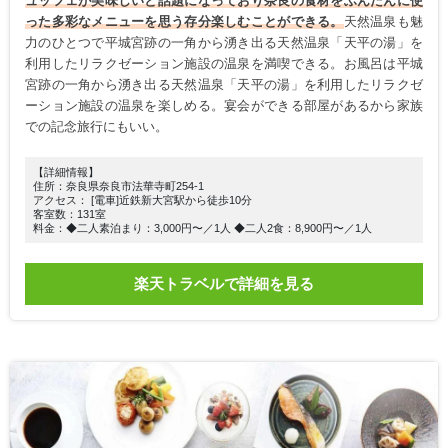
ュッフェが美味しいと話題になっており奈良の食材をふんだんに使
った多彩なメニューを思う存分楽しむことができる。
天然温泉も魅
力のひとつで平城宮跡の一角から湧き出る天然温泉「天平の湯」を
利用したリラクゼーション施設の温泉を満喫できる。お風呂は平城
宮跡の一角から湧き出る天然温泉「天平の湯」を利用したリラクゼ
ーション施設の温泉を楽しめる。宴会ができる部屋があるから家族
での記念旅行にもいい。
【詳細情報】
住所：奈良県奈良市法華寺町254-1
アクセス： [電車]近鉄新大宮駅から徒歩10分
客室数：131室
料金：◆二人素泊まり：3,000円〜／1人 ◆二人2食：8,900円〜／1人
楽天トラベルで詳細を見る