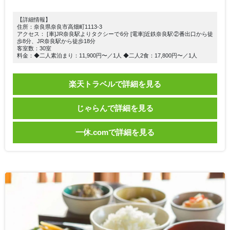
【詳細情報】
住所：奈良県奈良市高畑町1113-3
アクセス： [車]JR奈良駅よりタクシーで6分 [電車]近鉄奈良駅②番出口から徒
歩8分、JR奈良駅から徒歩18分
客室数：30室
料金：◆二人素泊まり：11,900円〜／1人 ◆二人2食：17,800円〜／1人
楽天トラベルで詳細を見る
じゃらんで詳細を見る
一休.comで詳細を見る