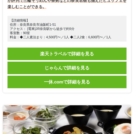
が評判で三輪そうめんや茶粥などの奈良名物も揃えたビュッフェを
楽しむことができる。
【詳細情報】
住所：奈良県奈良市油阪町1-51
アクセス： [電車]JR奈良駅から徒歩で約5分
客室数：90室
料金：◆二人素泊まり：4,500円〜／1人 ◆二人2食：6,600円〜／1人
楽天トラベルで詳細を見る
じゃらんで詳細を見る
一休.comで詳細を見る