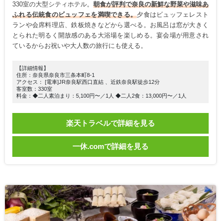
330室の大型シティホテル。
朝食が評判で奈良の新鮮な野菜や滋味あ
ふれる伝統食のビュッフェを満喫できる。
夕食はビュッフェレスト
ランや会席料理店、鉄板焼きなどから選べる。お風呂は窓が大きく
とられた明るく開放感のある大浴場を楽しめる。宴会場が用意され
ているからお祝いや大人数の旅行にも使える。
【詳細情報】
住所：奈良県奈良市三条本町8-1
アクセス： [電車]JR奈良駅西口直結 、近鉄奈良駅徒歩12分
客室数：330室
料金：◆二人素泊まり：5,100円〜／1人 ◆二人2食：13,000円〜／1人
楽天トラベルで詳細を見る
一休.comで詳細を見る