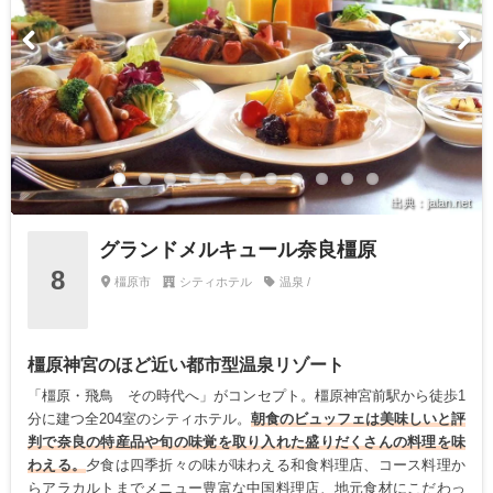
出典：jalan.net
グランドメルキュール奈良橿原
8
橿原市
シティホテル
温泉 /
橿原神宮のほど近い都市型温泉リゾート
「橿原・飛鳥 その時代へ」がコンセプト。橿原神宮前駅から徒歩1
分に建つ全204室のシティホテル。
朝食のビュッフェは美味しいと評
判で奈良の特産品や旬の味覚を取り入れた盛りだくさんの料理を味
わえる。
夕食は四季折々の味が味わえる和食料理店、コース料理か
らアラカルトまでメニュー豊富な中国料理店、地元食材にこだわっ