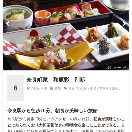
出典：jalan.net
奈良町家 和鹿彩 別邸
6
奈良駅周辺
旅館
高級 / 隠れ宿 / 絶景 / 客室露天風呂 /
奈良駅から徒歩10分。朝食が美味しい旅館
奈良駅から徒歩10分というアクセスの良い旅館。
朝食が美味しいこ
とで知られており大和茶粥付きの和朝食を楽しむことができる。
若
草山を眼下に収める眺望の良さも魅力だ。お風呂は大仏殿の大屋根