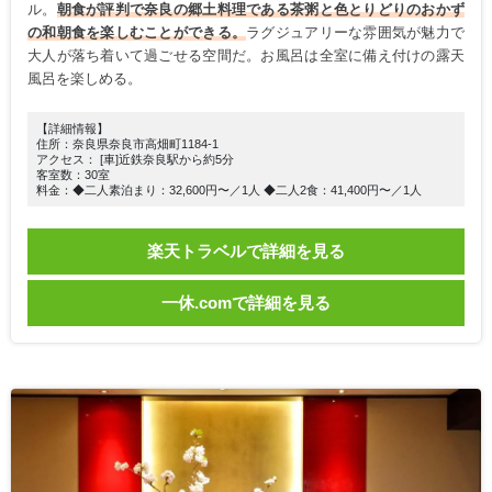
ル。
朝食が評判で奈良の郷土料理である茶粥と色とりどりのおかず
の和朝食を楽しむことができる。
ラグジュアリーな雰囲気が魅力で
大人が落ち着いて過ごせる空間だ。お風呂は全室に備え付けの露天
風呂を楽しめる。
【詳細情報】
住所：奈良県奈良市高畑町1184-1
アクセス： [車]近鉄奈良駅から約5分
客室数：30室
料金：◆二人素泊まり：32,600円〜／1人 ◆二人2食：41,400円〜／1人
楽天トラベルで詳細を見る
一休.comで詳細を見る