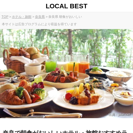
LOCAL BEST
TOP
ホテル・旅館
奈良県
奈良県 朝食がおいしい
本サイトは広告プログラムにより収益を得ています
出典：jalan.net