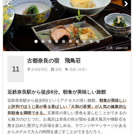
出典：jalan.net
古都奈良の宿 飛鳥荘
11
奈良駅周辺
旅館
高級 / 絶景 /
近鉄奈良駅から徒歩8分。朝食が美味しい旅館
近鉄奈良駅から徒歩8分というアクセスの良い旅館。
朝食が美味しい
と評判でほうじ茶が香る香ばしい「大和の茶粥」が人気の健康的な
和朝食を満喫できる。
五重塔の美しい景色を楽しむことができるの
も魅力のひとつだ。お風呂は奈良の街が望める露天⾵呂や御影石を
敷き詰めた贅沢な大浴場を楽しめる。ラウンジやマッサージがある
からホテルで大人の時間を過ごすことができるだろう。