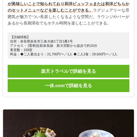
が美味しいことで知られており和洋ビュッフェまたは和洋どちらか
のセットメニューなどを楽しむことができる。
ラグジュアリーな雰
囲気が魅力でつい長居したくなるような空間だ。ラウンジやバーが
あるから長期滞在でもホテル時間を楽しむことができる。
【詳細情報】
住所：奈良県奈良市三条大路1丁目1番1号
アクセス： [電車]近鉄奈良線 新大宮駅から徒歩で約10分
客室数：158室
料金：◆二人素泊まり：21,700円〜／1人 ◆二人2食：29,600円〜／1人
楽天トラベルで詳細を見る
一休.comで詳細を見る