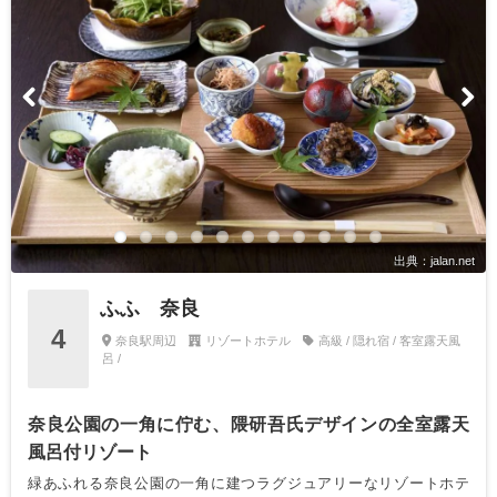
出典：jalan.net
ふふ 奈良
4
奈良駅周辺
リゾートホテル
高級 / 隠れ宿 / 客室露天風
呂 /
奈良公園の一角に佇む、隈研吾氏デザインの全室露天
風呂付リゾート
緑あふれる奈良公園の一角に建つラグジュアリーなリゾートホテ