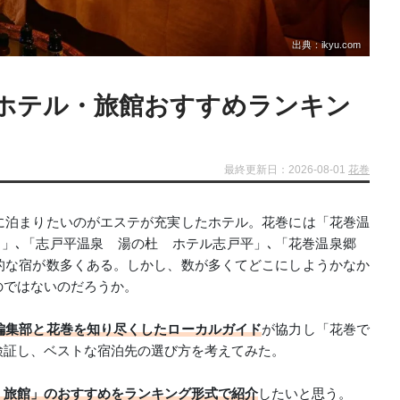
出典：ikyu.com
ホテル・旅館おすすめランキン
最終更新日：2026-08-01
花巻
に泊まりたいのがエステが充実したホテル。花巻には「花巻温
て」､「志戸平温泉 湯の杜 ホテル志戸平」､「花巻温泉郷
的な宿が数多くある。しかし、数が多くてどこにしようかなか
のではないのだろうか。
編集部と花巻を知り尽くしたローカルガイド
が協力し「花巻で
検証し、ベストな宿泊先の選び方を考えてみた。
・旅館」のおすすめをランキング形式で紹介
したいと思う。