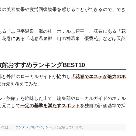
泉の美容効果や疲労回復効果を感じることができるので、でき
。
ある「志戸平温泉 湯の杜 ホテル志戸平」、花巻にある「花
、花巻にある「花巻温泉郷 山の神温泉 優香苑」などは天然
館おすすめランキングBEST10
部と外部のローカルガイドが協力し
「花巻でエステが魅力のホ
旅行先を考えてみた。
ル・旅館」を吟味した上で、編集部やローカルガイドのホテル
を元にして
一定の基準を満たすスポット
を独自の評価基準で採
いては、「
コンテンツ制作ポリシー
」に記載しています。