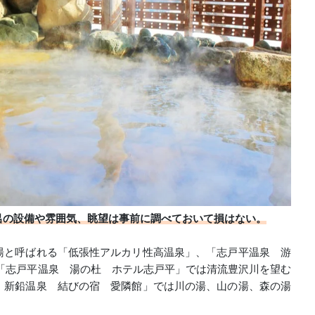
呂の設備や雰囲気、眺望は事前に調べておいて損はない。
湯と呼ばれる「低張性アルカリ性高温泉」、「志戸平温泉 游
「志戸平温泉 湯の杜 ホテル志戸平」では清流豊沢川を望む
 新鉛温泉 結びの宿 愛隣館」では川の湯、山の湯、森の湯