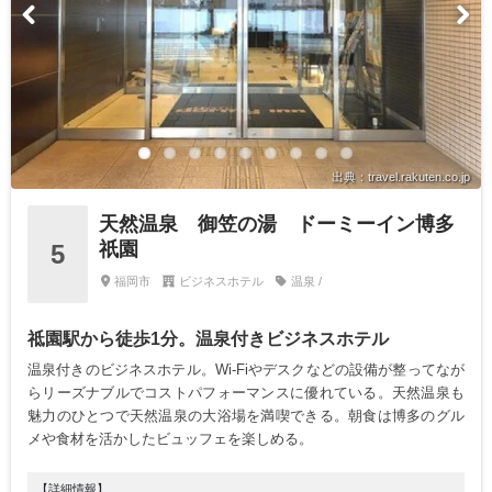
出典：travel.rakuten.co.jp
天然温泉 御笠の湯 ドーミーイン博多
祇園
5
福岡市
ビジネスホテル
温泉 /
祗園駅から徒歩1分。温泉付きビジネスホテル
温泉付きのビジネスホテル。Wi-Fiやデスクなどの設備が整ってなが
らリーズナブルでコストパフォーマンスに優れている。天然温泉も
魅力のひとつで天然温泉の大浴場を満喫できる。朝食は博多のグル
メや食材を活かしたビュッフェを楽しめる。
【詳細情報】