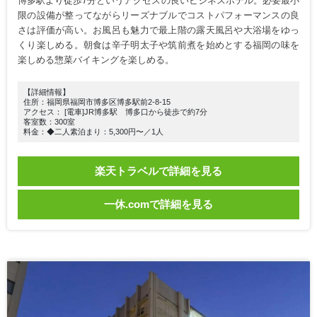
博多駅より徒歩7分というアクセスの良いビジネスホテル。必要最小
限の設備が整ってながらリーズナブルでコストパフォーマンスの良
さは評価が高い。お風呂も魅力で最上階の露天風呂や大浴場をゆっ
くり楽しめる。朝食は辛子明太子や筑前煮を始めとする福岡の味を
楽しめる惣菜バイキングを楽しめる。
【詳細情報】
住所：福岡県福岡市博多区博多駅前2-8-15
アクセス： [電車]JR博多駅 博多口から徒歩で約7分
客室数：300室
料金：◆二人素泊まり：5,300円〜／1人
楽天トラベルで詳細を見る
一休.comで詳細を見る