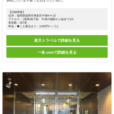
満喫したい女子旅でも泊まりたい宿だ。
【詳細情報】
住所：福岡県福岡市博多区中洲4-4-10
アクセス： [電車]地下鉄 中洲川端駅から徒歩で1分
客室数：287室
料金：◆二人素泊まり：3,600円〜／1人
楽天トラベルで詳細を見る
一休.comで詳細を見る