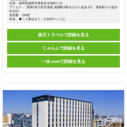
住所：福岡県福岡市博多区冷泉町1-12
アクセス： [電車]地下鉄空港線 祗園駅3番出口から徒歩1分、博多駅から徒歩
約10分
客室数：186室
料金：◆二人素泊まり：4,300円〜／1人
楽天トラベルで詳細を見る
じゃらんで詳細を見る
一休.comで詳細を見る