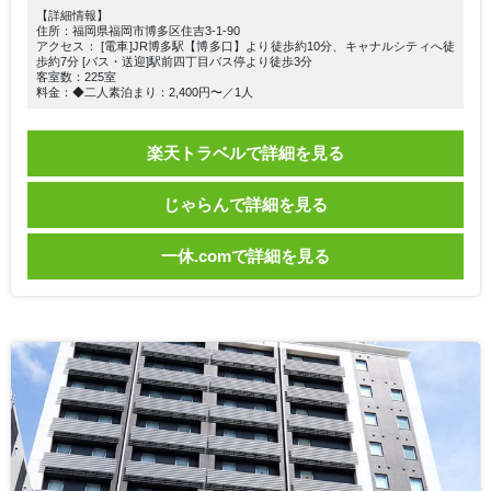
【詳細情報】
住所：福岡県福岡市博多区住吉3-1-90
アクセス： [電車]JR博多駅【博多口】より徒歩約10分、キャナルシティへ徒
歩約7分 [バス・送迎]駅前四丁目バス停より徒歩3分
客室数：225室
料金：◆二人素泊まり：2,400円〜／1人
楽天トラベルで詳細を見る
じゃらんで詳細を見る
一休.comで詳細を見る