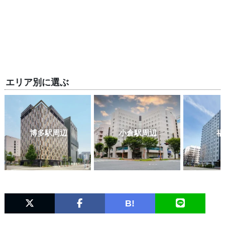
エリア別に選ぶ
博多駅周辺
小倉駅周辺
福
B!