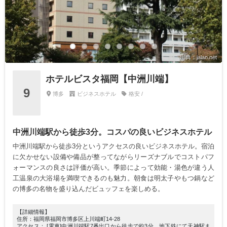
出典：jalan.net
ホテルビスタ福岡【中洲川端】
9
博多
ビジネスホテル
格安 /
中洲川端駅から徒歩3分。コスパの良いビジネスホテル
中洲川端駅から徒歩3分というアクセスの良いビジネスホテル。宿泊
に欠かせない設備や備品が整ってながらリーズナブルでコストパフ
ォーマンスの良さは評価が高い。季節によって効能・湯色が違う人
工温泉の大浴場を満喫できるのも魅力。朝食は明太子やもつ鍋など
の博多の名物を盛り込んだビュッフェを楽しめる。
【詳細情報】
住所：福岡県福岡市博多区上川端町14-28
アクセス： [電車]中洲川端駅7番出口から徒歩で約3分、地下鉄にて天神駅ま