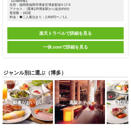
【詳細情報】
住所：福岡県福岡市博多区博多駅前4-17-6
アクセス： [電車]JR博多駅から徒歩約6分
客室数：182室
料金：◆二人素泊まり：2,800円〜／1人
楽天トラベルで詳細を見る
一休.comで詳細を見る
ジャンル別に選ぶ（博多）
朝食がおいしい
高級ホテル
料理が