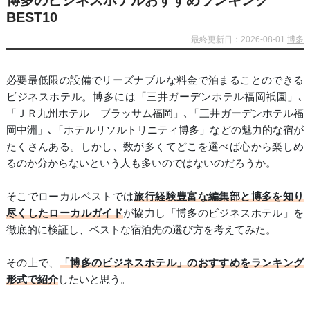
博多のビジネスホテルおすすめランキング
BEST10
最終更新日：2026-08-01
博多
必要最低限の設備でリーズナブルな料金で泊まることのできる
ビジネスホテル。博多には「三井ガーデンホテル福岡祇園」､
「ＪＲ九州ホテル ブラッサム福岡」､「三井ガーデンホテル福
岡中洲」､「ホテルリソルトリニティ博多」などの魅力的な宿が
たくさんある。しかし、数が多くてどこを選べば心から楽しめ
るのか分からないという人も多いのではないのだろうか。
そこでローカルベストでは
旅行経験豊富な編集部と博多を知り
尽くしたローカルガイド
が協力し「博多のビジネスホテル」を
徹底的に検証し、ベストな宿泊先の選び方を考えてみた。
その上で、
「博多のビジネスホテル」のおすすめをランキング
形式で紹介
したいと思う。