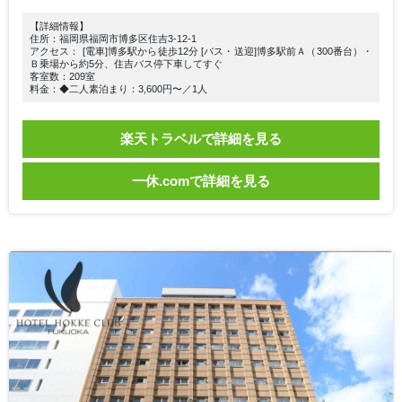
【詳細情報】
住所：福岡県福岡市博多区住吉3-12-1
アクセス： [電車]博多駅から徒歩12分 [バス・送迎]博多駅前Ａ（300番台）・
Ｂ乗場から約5分、住吉バス停下車してすぐ
客室数：209室
料金：◆二人素泊まり：3,600円〜／1人
楽天トラベルで詳細を見る
一休.comで詳細を見る