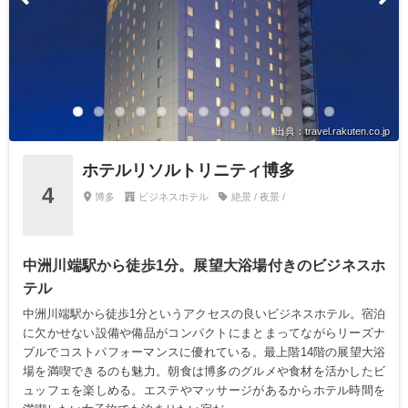
出典：travel.rakuten.co.jp
ホテルリソルトリニティ博多
4
博多
ビジネスホテル
絶景 / 夜景 /
中洲川端駅から徒歩1分。展望大浴場付きのビジネスホ
テル
中洲川端駅から徒歩1分というアクセスの良いビジネスホテル。宿泊
に欠かせない設備や備品がコンパクトにまとまってながらリーズナ
ブルでコストパフォーマンスに優れている。最上階14階の展望大浴
場を満喫できるのも魅力。朝食は博多のグルメや食材を活かしたビ
ュッフェを楽しめる。エステやマッサージがあるからホテル時間を