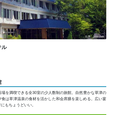
出典：jalan.net
テル
館
場を満喫できる全30室の少人数制の旅館。自然豊かな草津の
夕食は草津温泉の食材を活かした和会席膳を楽しめる。広い宴
行にもちょうどいい。