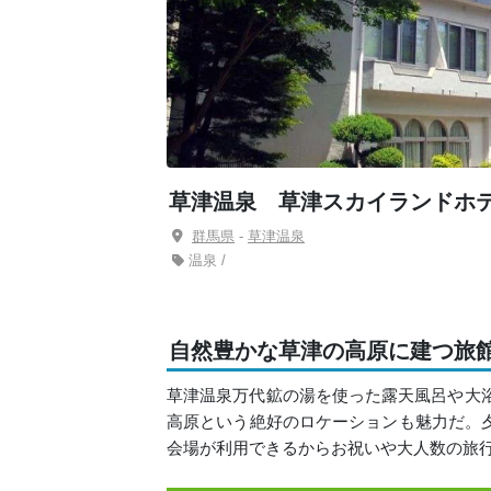
草津温泉 草津スカイランドホ
群馬県
-
草津温泉
温泉 /
自然豊かな草津の高原に建つ旅
草津温泉万代鉱の湯を使った露天風呂や大浴
高原という絶好のロケーションも魅力だ。
会場が利用できるからお祝いや大人数の旅