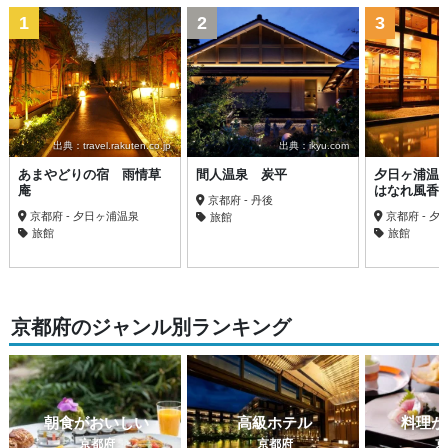
1
2
3
出典：travel.rakuten.co.jp
出典：ikyu.com
あまやどりの宿 雨情草
間人温泉 炭平
夕日ヶ浦温
庵
はなれ風香
京都府 - 丹後
京都府 - 夕日ヶ浦温泉
京都府 - 
旅館
旅館
旅館
京都府のジャンル別ランキング
朝食がおいしい
高級ホテル
料理が
京都府
京都府
京