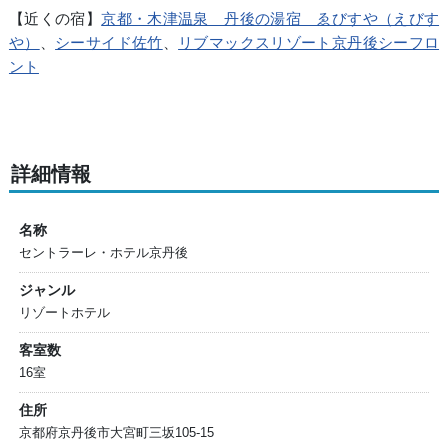
【近くの宿】
京都・木津温泉 丹後の湯宿 ゑびすや（えびす
や）
、
シーサイド佐竹
、
リブマックスリゾート京丹後シーフロ
ント
詳細情報
名称
セントラーレ・ホテル京丹後
ジャンル
リゾートホテル
客室数
16室
住所
京都府京丹後市大宮町三坂105-15