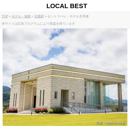
LOCAL BEST
TOP
ホテル・旅館
京都府
セントラーレ・ホテル京丹後
本サイトは広告プログラムにより収益を得ています
出典：centrale.co.jp