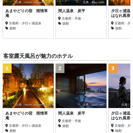
出典：travel.rakuten.co.jp
出典：ikyu.com
あまやどりの宿 雨情草
間人温泉 炭平
夕日ヶ浦温
庵
はなれ風香
京都府 - 丹後
京都府 - 夕日ヶ浦温泉
京都府 - 
旅館
旅館
旅館
客室露天風呂が魅力のホテル
1
2
3
出典：travel.rakuten.co.jp
出典：jalan.net
出典：trav
あまやどりの宿 雨情草
間人温泉 炭平
夕日ヶ浦温
庵
はなれ風香
京都府 - 丹後
京都府 - 夕日ヶ浦温泉
京都府 - 
旅館
旅館
旅館