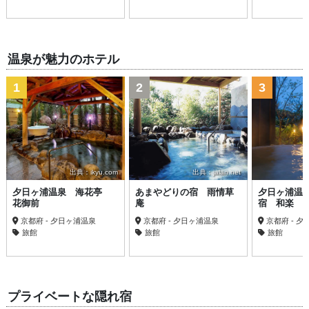
温泉が魅力のホテル
1
2
3
出典：ikyu.com
出典：jalan.net
夕日ヶ浦温泉 海花亭
あまやどりの宿 雨情草
夕日ヶ浦温
花御前
庵
宿 和楽
京都府 - 夕日ヶ浦温泉
京都府 - 夕日ヶ浦温泉
京都府 - 
旅館
旅館
旅館
プライベートな隠れ宿