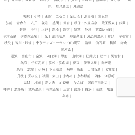
県
鹿児島県
沖縄県
札幌
小樽
函館
ニセコ
定山渓
洞爺湖
富良野
弘前
青森市
八戸
花巻
盛岡
仙台
秋保・作並温泉
蔵王温泉
鶴岡
銀座
渋谷
上野
新橋
新宿
浅草
池袋
東京駅周辺
草津温泉
伊香保温泉
日光
那須塩原
那須高原
鬼怒川温泉
那須
宇都宮
秩父
鴨川・勝浦
東京ディズニーランド(R)周辺
箱根
仙石原
横浜
鎌倉
湯河原
湯沢
富山市
金沢
河口湖
甲府
山中湖
軽井沢
松本
阿智村
熱海
伊豆高原
浜松・浜名湖
伊豆
伊東温泉
御殿場
鳥羽
志摩
伊勢
下呂温泉
飛騨・高山
日間賀島
名古屋
丹後
天橋立
祇園・東山
京都市
京都駅前
四条・河原町
USJ
梅田
新大阪
心斎橋
なんば
関西空港周辺
神戸
淡路島
城崎温泉
有馬温泉
三宮
姫路
白浜
倉敷
尾道
宮島
広
島市
小豆島
道後温泉
阿蘇
出雲
博多
天神
福岡市
湯布院
別府
霧島
奄美大島
石垣島
宮古島
那覇
恩納村
関西空港
那須高原周辺
尾道周辺