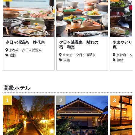
出典：jalan.net
出典：travel.rakuten.co.jp
夕日ヶ浦温泉 静花扇
夕日ヶ浦温泉 離れの
あまやどり
宿 和楽
庵
京都府 - 夕日ヶ浦温泉
京都府 - 夕日ヶ浦温泉
京都府 - 
旅館
旅館
旅館
高級ホテル
1
2
3