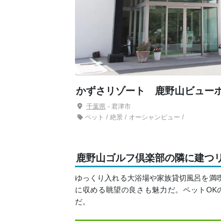
かずさリゾート 鹿野山ビュー
千葉県
- 君津市
ペット / 絶景 / オーシャンビュー /
鹿野山ゴルフ倶楽部の隣に建つ
ゆっくり入れる大浴場や家族貸切風呂を満喫
に収める眺望の良さも魅力だ。ペットOK
だ。