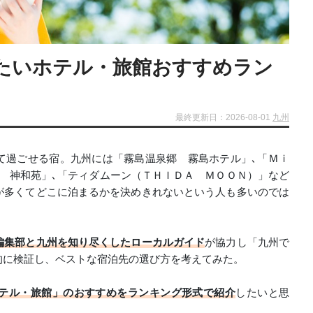
たいホテル・旅館おすすめラン
最終更新日：2026-08-01
九州
て過ごせる宿。九州には「霧島温泉郷 霧島ホテル」､「Ｍｉ
 神和苑」､「ティダムーン（ＴＨＩＤＡ ＭＯＯＮ）」など
が多くてどこに泊まるかを決めきれないという人も多いのでは
編集部と九州を知り尽くしたローカルガイド
が協力し「九州で
的に検証し、ベストな宿泊先の選び方を考えてみた。
テル・旅館」のおすすめをランキング形式で紹介
したいと思