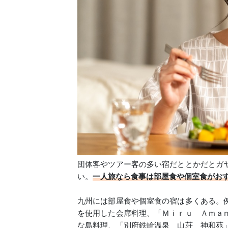
団体客やツアー客の多い宿だととかだとガ
い。
一人旅なら食事は部屋食や個室食がお
九州には部屋食や個室食の宿は多くある。
を使用した会席料理、「Ｍｉｒｕ Ａｍａ
な島料理、「別府鉄輪温泉 山荘 神和苑