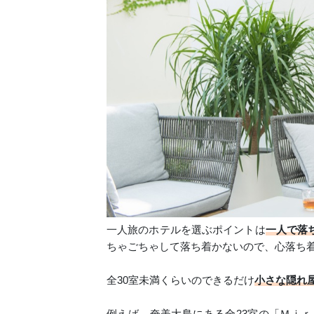
一人旅のホテルを選ぶポイントは
一人で落
ちゃごちゃして落ち着かないので、心落ち
全30室未満くらいのできるだけ
小さな隠れ
例えば、奄美大島にある全23室の「Ｍｉｒ