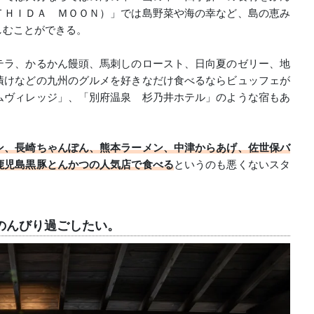
ＴＨＩＤＡ ＭＯＯＮ）」では島野菜や海の幸など、島の恵み
しむことができる。
テラ、かるかん饅頭、馬刺しのロースト、日向夏のゼリー、地
漬けなどの九州のグルメを好きなだけ食べるならビュッフェが
ムヴィレッジ」、「別府温泉 杉乃井ホテル」のような宿もあ
ン、長崎ちゃんぽん、熊本ラーメン、中津からあげ、佐世保バ
鹿児島黒豚とんかつの人気店で食べる
というのも悪くないスタ
のんびり過ごしたい。