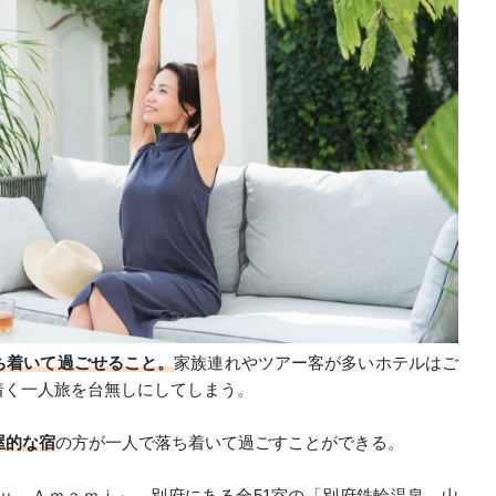
ち着いて過ごせること。
家族連れやツアー客が多いホテルはご
着く一人旅を台無しにしてしまう。
屋的な宿
の方が一人で落ち着いて過ごすことができる。
ｕ Ａｍａｍｉ」、別府にある全51室の「別府鉄輪温泉 山