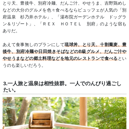
とり天、豊後牛、別府冷麺、だんご汁、やせうま、吉野鶏めし
などの大分のグルメを色々食べるならビュッフェが人気の「別
府温泉 杉乃井ホテル」、「湯布院ガーデンホテル ドッグラ
ン＆リゾート」、「ＲＥＸ ＨＯＴＥＬ 別府」のような宿も
ありだ。
あえて食事無しのプランにして
琉球丼、とり天、十割蕎麦、豊
後牛、別府冷麺や日田焼きそばなどのB級グルメ、だんご汁や
やせうまなどの郷土料理などを地元のレストランで食べる
とい
うのも楽しいだろう。
3.一人旅と温泉は相性抜群。一人でのんびり過ごし
たい。