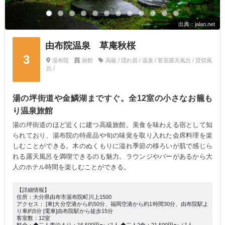
出典：jalan.net
由布院温泉 草庵秋桜
3
湯布院
旅館
高級 / 隠れ宿 / 温泉 / 客室露天風呂 / 貸切風
呂 /
湯の坪街道や金鱗湖まですぐ。全12室の小さなお籠も
り温泉旅館
湯の坪街道のほど近くに建つ高級旅館。美食を味わえる宿として知
られており、湯布院の特産品や旬の味覚を取り入れた会席料理を楽
しむことができる。木のぬくもりに溢れ季節の移ろいが肌で感じら
れる露天風呂を満喫できるのも魅力。ラウンジやバーがあるから大
人のホテル時間を楽しむことができる。
【詳細情報】
住所：大分県由布市湯布院町川上1500
アクセス： [車]大分空港から約50分、福岡空港から約1時間30分、由布院駅よ
り車約5分 [電車]由布院駅から徒歩15分
客室数：12室