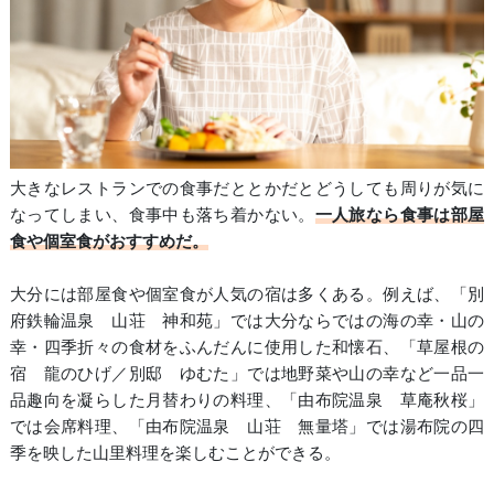
大きなレストランでの食事だととかだとどうしても周りが気に
なってしまい、食事中も落ち着かない。
一人旅なら食事は部屋
食や個室食がおすすめだ。
大分には部屋食や個室食が人気の宿は多くある。例えば、「別
府鉄輪温泉 山荘 神和苑」では大分ならではの海の幸・山の
幸・四季折々の食材をふんだんに使用した和懐石、「草屋根の
宿 龍のひげ／別邸 ゆむた」では地野菜や山の幸など一品一
品趣向を凝らした月替わりの料理、「由布院温泉 草庵秋桜」
では会席料理、「由布院温泉 山荘 無量塔」では湯布院の四
季を映した山里料理を楽しむことができる。