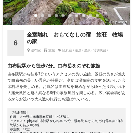
出典：jalan.net
全室離れ おもてなしの宿 旅荘 牧場
の家
6
湯布院
旅館
隠れ宿 / 絶景 / 温泉 / 貸切風呂 /
由布院駅から徒歩7分。由布岳をのぞむ旅館
由布院駅から徒歩7分というアクセスの良い旅館。景観の良さが魅力
で由布岳の美しい景色が特長だ。夕食は湯布院の食材を活かした会
席料理を楽しめる。お風呂は由布岳を眺めながらゆったり浸かれる
大露天風呂と趣の異なる8棟の家族風呂を楽しめる。広い宴会場があ
るからお祝いや大人数の旅行にも選ばれている。
【詳細情報】
住所：大分県由布市湯布院町川上2870-1
アクセス： [車]JR由布院駅からお車で2分、湯布院 ICから約7分 [電車]JR由布
院駅から徒歩10分程
客室数：11室