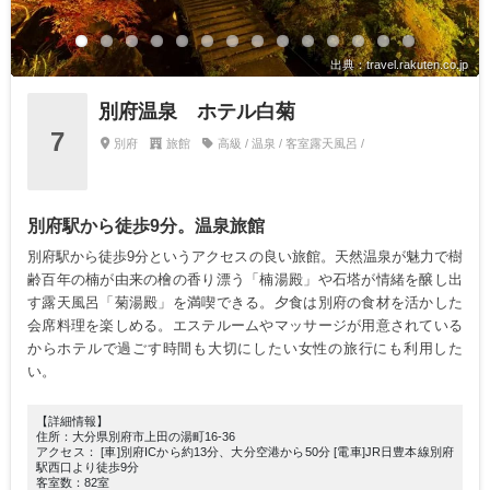
出典：travel.rakuten.co.jp
別府温泉 ホテル白菊
7
別府
旅館
高級 / 温泉 / 客室露天風呂 /
別府駅から徒歩9分。温泉旅館
別府駅から徒歩9分というアクセスの良い旅館。天然温泉が魅力で樹
齢百年の楠が由来の檜の香り漂う「楠湯殿」や石塔が情緒を醸し出
す露天風呂「菊湯殿」を満喫できる。夕食は別府の食材を活かした
会席料理を楽しめる。エステルームやマッサージが用意されている
からホテルで過ごす時間も大切にしたい女性の旅行にも利用した
い。
【詳細情報】
住所：大分県別府市上田の湯町16-36
アクセス： [車]別府ICから約13分、大分空港から50分 [電車]JR日豊本線別府
駅西口より徒歩9分
客室数：82室