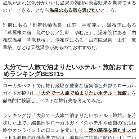
温泉があれば気分がいいし温泉の効能や美容効果を期待できる
ので、できることなら
温泉のある宿を選びたい
ところ。
別府にある「別府鉄輪温泉 山荘 神和苑」、湯布院にある
「草屋根の宿 龍のひげ／別邸 ゆむた」、湯布院にある「由
布院温泉 草庵秋桜」、湯布院にある「由布院温泉 山荘 無
量塔」などは天然温泉があるのでおすすめだ。
大分で一人旅で泊まりたいホテル・旅館おすす
めランキングBEST15
ローカルベストでは旅行経験が豊富な編集部と外部のローカル
ガイドが協力し
「大分で一人旅で泊まりたいホテル・旅館」
を
徹底的に検証し、ベストな旅行先を考えてみた。
ランキングは「大分で一人旅で泊まりたいホテル・旅館」を吟
味した上で、編集部やローカルガイドのホテルや旅館の宿泊経
験やオンライン上の口コミを元にして
一定の基準を満たすスポ
ット
を独自の評価基準で採点し編集部で独自に順位付けしてい