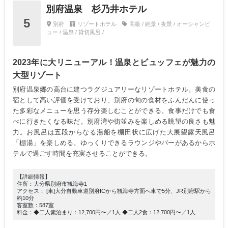
別府温泉 杉乃井ホテル
5
別府
リゾートホテル
高級 / 絶景 / 夜景 / オーシャンビ
ュー / 温泉 / 貸切風呂 /
2023年に大リニューアル！温泉とビュッフェが魅力の
大型リゾート
別府温泉郷の高台に建つラグジュアリーなリゾートホテル。美食の
宿として高い評価を受けており、別府の旬の食材をふんだんに使っ
た多彩なメニューを思う存分楽しむことができる。食事だけでも食
べに行きたくなる味だ。別府湾や街並みを楽しめる眺望の良さも魅
力。お風呂は五段からなる湯船を棚田状に広げた大展望露天風呂
「棚湯」を楽しめる。ゆっくりできるラウンジやバーがあるからホ
テルで過ごす時間を充実させることができる。
【詳細情報】
住所：大分県別府市観海寺1
アクセス： [車]大分自動車道別府ICから観海寺方面へ車で5分、JR別府駅から
約10分
客室数：587室
料金：◆二人素泊まり：12,700円〜／1人 ◆二人2食：12,700円〜／1人