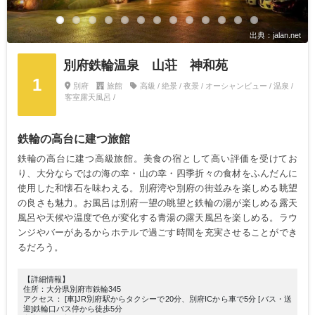
出典：jalan.net
別府鉄輪温泉 山荘 神和苑
1
別府
旅館
高級 / 絶景 / 夜景 / オーシャンビュー / 温泉 /
客室露天風呂 /
鉄輪の高台に建つ旅館
鉄輪の高台に建つ高級旅館。美食の宿として高い評価を受けてお
り、大分ならではの海の幸・山の幸・四季折々の食材をふんだんに
使用した和懐石を味わえる。別府湾や別府の街並みを楽しめる眺望
の良さも魅力。お風呂は別府一望の眺望と鉄輪の湯が楽しめる露天
風呂や天候や温度で色が変化する青湯の露天風呂を楽しめる。ラウ
ンジやバーがあるからホテルで過ごす時間を充実させることができ
るだろう。
【詳細情報】
住所：大分県別府市鉄輪345
アクセス： [車]JR別府駅からタクシーで20分、別府ICから車で5分 [バス・送
迎]鉄輪口バス停から徒歩5分