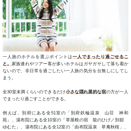
一人旅のホテルを選ぶポイントは
一人でまったり過ごせるこ
と。
家族連れやツアー客が多いホテルはガヤガヤして落ち着か
ないので、非日常を過ごしたい一人旅の気分を台無しにしてし
まう。
全30室未満くらいのできるだけ
小さな隠れ屋的な宿
の方が一人
でまったり過ごすことができる。
例えば、別府にある全51室の「別府鉄輪温泉 山荘 神和
苑」、湯布院にある全10室の「草屋根の宿 龍のひげ／別邸
ゆむた」、湯布院にある全12室の「由布院温泉 草庵秋桜」、