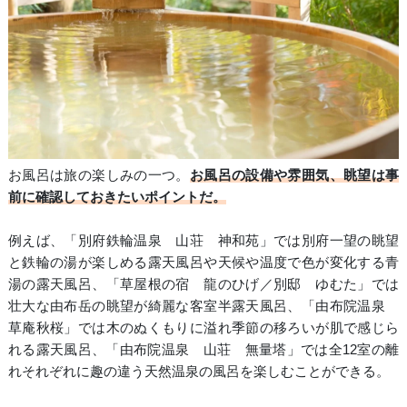
お風呂は旅の楽しみの一つ。
お風呂の設備や雰囲気、眺望は事
前に確認しておきたいポイントだ。
例えば、「別府鉄輪温泉 山荘 神和苑」では別府一望の眺望
と鉄輪の湯が楽しめる露天風呂や天候や温度で色が変化する青
湯の露天風呂、「草屋根の宿 龍のひげ／別邸 ゆむた」では
壮大な由布岳の眺望が綺麗な客室半露天風呂、「由布院温泉
草庵秋桜」では木のぬくもりに溢れ季節の移ろいが肌で感じら
れる露天風呂、「由布院温泉 山荘 無量塔」では全12室の離
れそれぞれに趣の違う天然温泉の風呂を楽しむことができる。