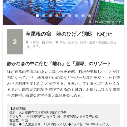
出典：travel.rakuten.co.jp
草屋根の宿 龍のひげ／別邸 ゆむた
2
湯布院
旅館
高級 / 隠れ宿 / 絶景 / 温泉 / 客室露天風呂 /
貸切風呂 /
静かな森の中に佇む「離れ」と「別邸」のリゾート
緑が茂る由布院の山あいに建つ高級旅館。料理が美味しいことが評
判になっており、地野菜や山の幸など一品一品趣向を凝らした月替
わりの料理を楽しむことができる。食事だけでも食べに行きたくな
る味だ。由布岳の眺望を満喫できるのも魅力。お風呂は壮大な由布
岳の眺望が綺麗な客室半露天風呂を楽しめる。
【詳細情報】
住所：大分県由布市湯布院町川西1253-8
アクセス： [車]湯布院ICから車で3分、由布院駅から車で10分程
客室数：10室
料金：◆二人素泊まり：17,600円〜／1人 ◆二人2食：24,000円〜／1人