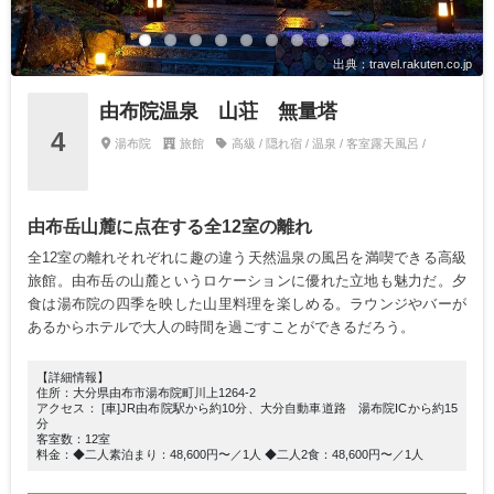
出典：travel.rakuten.co.jp
由布院温泉 山荘 無量塔
4
湯布院
旅館
高級 / 隠れ宿 / 温泉 / 客室露天風呂 /
由布岳山麓に点在する全12室の離れ
全12室の離れそれぞれに趣の違う天然温泉の風呂を満喫できる高級
旅館。由布岳の山麓というロケーションに優れた立地も魅力だ。夕
食は湯布院の四季を映した山里料理を楽しめる。ラウンジやバーが
あるからホテルで大人の時間を過ごすことができるだろう。
【詳細情報】
住所：大分県由布市湯布院町川上1264-2
アクセス： [車]JR由布院駅から約10分、大分自動車道路 湯布院ICから約15
分
客室数：12室
料金：◆二人素泊まり：48,600円〜／1人 ◆二人2食：48,600円〜／1人