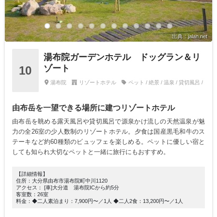
出典：jalan.net
湯布院ガーデンホテル ドッグラン＆リ
ゾート
10
湯布院
リゾートホテル
ペット / 絶景 / 温泉 / 貸切風呂 /
由布岳を一望できる場所に建つリゾートホテル
由布岳を眺める露天風呂や貸切風呂で源泉かけ流しの天然温泉が魅
力の全26室の少人数制のリゾートホテル。夕食は国産黒毛和牛のス
テーキなど約60種類のビュッフェを楽しめる。ペットに優しい宿と
しても知られ大切なペットと一緒に旅行にもおすすめ。
【詳細情報】
住所：大分県由布市湯布院町中川1120
アクセス： [車]大分道 湯布院ICから約5分
客室数：26室
料金：◆二人素泊まり：7,900円〜／1人 ◆二人2食：13,200円〜／1人