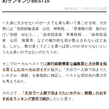
めランキングBEST15
最終更新日：2026-08-01
大分県
一人旅に欠かせないのが一人でも落ち着いて過ごせる宿。大分
県には「別府鉄輪温泉 山荘 神和苑」､「草屋根の宿 龍のひ
げ／別邸 ゆむた」､「由布院温泉 草庵秋桜」､「由布院温
泉 山荘 無量塔」などの魅力的な宿が数えきれないほどあ
る。しかし、数が多くてどこを選べば良いのか分からないとい
う人も多いのではないのだろうか。
そこでローカルベストでは
旅行経験豊富な編集部と大分県を知
り尽くしたローカルガイド
が協力し「大分で一人旅で泊まりた
いホテル・旅館」を徹底的に検証し、ベストな宿泊先の選び方
を考えてみた。
その上で、
「大分で一人旅で泊まりたいホテル・旅館」のおす
すめをランキング形式で紹介
したいと思う。