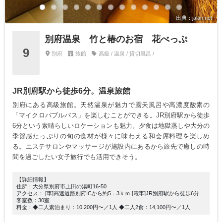
出典：jalan.net
別府温泉 竹と椿のお宿 花べっぷ
9
別府
旅館
高級 / 温泉 / 貸切風呂 /
JR別府駅から徒歩6分。温泉旅館
別府にある高級旅館。天然温泉が魅力で露天風呂や高濃度酸素の
「マイクロバブルバス」を楽しむことができる。JR別府駅から徒歩
6分という素晴らしいロケーションも魅力。夕食は地獄蒸しや大分の
季節感たっぷりの旬の食材が様々に味わえる和会席料理を楽しめ
る。エステサロンやマッサージが施設内にあるから旅先で癒しの時
間を過ごしたい女子旅行でも活用できそう。
【詳細情報】
住所：大分県別府市上田の湯町16-50
アクセス： [車]高速道路別府ICから約5．3ｋｍ [電車]JR別府駅から徒歩6分
客室数：30室
料金：◆二人素泊まり：10,200円〜／1人 ◆二人2食：14,100円〜／1人