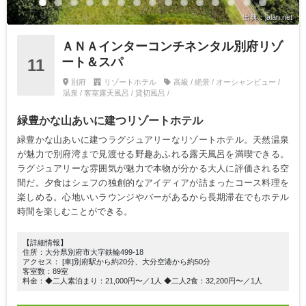
出典：jalan.net
ＡＮＡインターコンチネンタル別府リゾ
ート＆スパ
11
別府
リゾートホテル
高級 / 絶景 / オーシャンビュー /
温泉 / 客室露天風呂 / 貸切風呂 /
緑豊かな山あいに建つリゾートホテル
緑豊かな山あいに建つラグジュアリーなリゾートホテル。天然温泉
が魅力で別府湾まで見渡せる野趣あふれる露天風呂を満喫できる。
ラグジュアリーな雰囲気が魅力で本物が分かる大人に評価される空
間だ。夕食はシェフの独創的なアイディアが詰まったコース料理を
楽しめる。心地いいラウンジやバーがあるから長期滞在でもホテル
時間を楽しむことができる。
【詳細情報】
住所：大分県別府市大字鉄輪499-18
アクセス： [車]別府駅から約20分、大分空港から約50分
客室数：89室
料金：◆二人素泊まり：21,000円〜／1人 ◆二人2食：32,200円〜／1人