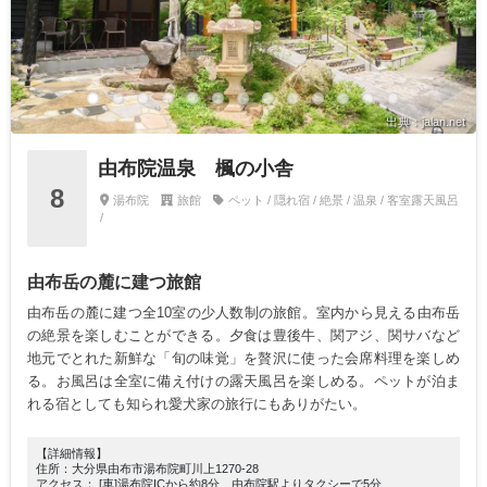
出典：jalan.net
由布院温泉 楓の小舎
8
湯布院
旅館
ペット / 隠れ宿 / 絶景 / 温泉 / 客室露天風呂
/
由布岳の麓に建つ旅館
由布岳の麓に建つ全10室の少人数制の旅館。室内から見える由布岳
の絶景を楽しむことができる。夕食は豊後牛、関アジ、関サバなど
地元でとれた新鮮な「旬の味覚」を贅沢に使った会席料理を楽しめ
る。お風呂は全室に備え付けの露天風呂を楽しめる。ペットが泊ま
れる宿としても知られ愛犬家の旅行にもありがたい。
【詳細情報】
住所：大分県由布市湯布院町川上1270-28
アクセス： [車]湯布院ICから約8分、由布院駅よりタクシーで5分