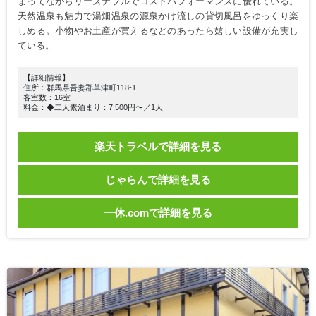
まってながらリーズナブルでコストパフォーマンスに優れている。
天然温泉も魅力で湯畑温泉の源泉かけ流しの貸切風呂をゆっくり楽
しめる。小物やお土産が買えるなどのあったら嬉しい設備が充実し
ている。
【詳細情報】
住所：群馬県吾妻郡草津町118-1
客室数：16室
料金：◆二人素泊まり：7,500円〜／1人
楽天トラベルで詳細を見る
じゃらんで詳細を見る
一休.comで詳細を見る