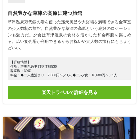
自然豊かな草津の高原に建つ旅館
草津温泉万代鉱の湯を使った露天風呂や大浴場を満喫できる全30室
の少人数制の旅館。自然豊かな草津の高原という絶好のロケーショ
ンも魅力だ。夕食は草津温泉の食材を活かした和会席膳を楽しめ
る。広い宴会場が利用できるからお祝いや大人数の旅行にもちょう
どいい。
【詳細情報】
住所：群馬県吾妻郡草津町530
客室数：30室
料金：◆二人素泊まり：7,000円〜／1人 ◆二人2食：10,600円〜／1人
楽天トラベルで詳細を見る