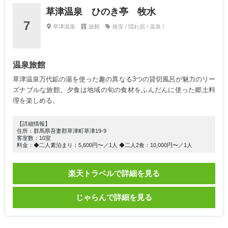
草津温泉 ひのき亭 牧水
7
草津温泉
旅館
格安 / 隠れ宿 / 温泉 /
温泉旅館
草津温泉万代鉱の湯を使った趣の異なる3つの貸切風呂が魅力のリー
ズナブルな旅館。夕食は地域の旬の食材をふんだんに使った郷土料
理を楽しめる。
【詳細情報】
住所：群馬県吾妻郡草津町草津19-9
客室数：10室
料金：◆二人素泊まり：5,600円〜／1人 ◆二人2食：10,000円〜／1人
楽天トラベルで詳細を見る
じゃらんで詳細を見る