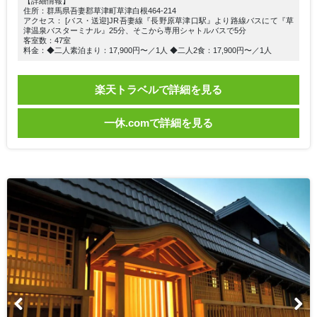
【詳細情報】
住所：群馬県吾妻郡草津町草津白根464-214
アクセス： [バス・送迎]JR吾妻線『長野原草津口駅』より路線バスにて『草
津温泉バスターミナル』25分、そこから専用シャトルバスで5分
客室数：47室
料金：◆二人素泊まり：17,900円〜／1人 ◆二人2食：17,900円〜／1人
楽天トラベルで詳細を見る
一休.comで詳細を見る