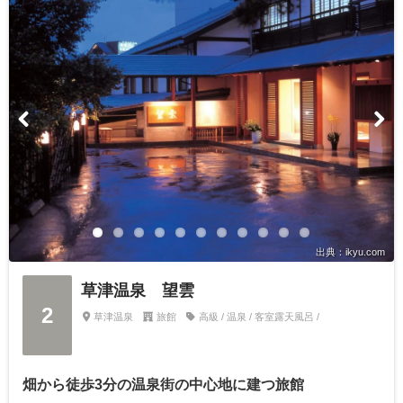
出典：ikyu.com
草津温泉 望雲
2
草津温泉
旅館
高級 / 温泉 / 客室露天風呂 /
畑から徒歩3分の温泉街の中心地に建つ旅館