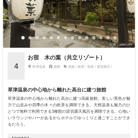
出典：jalan.net
お宿 木の葉（共立リゾート）
4
草津温泉
旅館
高級 / 絶景 / 温泉 / 貸切風呂 /
草津温泉の中心地から離れた高台に建つ旅館
草津温泉の中心地から離れた高台に建つ高級旅館。美しい景色が魅
力で山並みや四季の木々の絶景を満喫できる。天然温泉も魅力のひ
とつで無料で利用できる3種類の貸切露天風呂を満喫できる。心地い
いラウンジやバーがあるからホテルでゆっくりと過ごすことができ
るだろう。