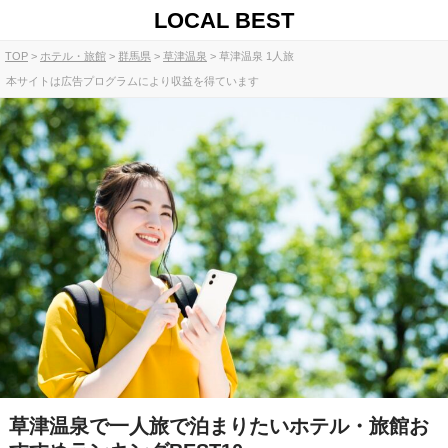
LOCAL BEST
TOP
ホテル・旅館
群馬県
草津温泉
草津温泉 1人旅
本サイトは広告プログラムにより収益を得ています
草津温泉で一人旅で泊まりたいホテル・旅館お