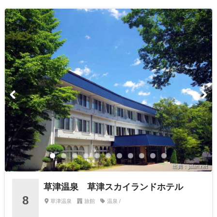
出典：jalan.net
草津温泉 草津スカイランドホテル
8
草津温泉
旅館
温泉 /