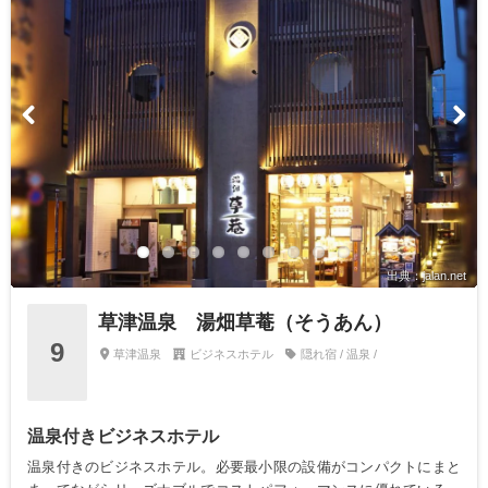
出典：jalan.net
草津温泉 湯畑草菴（そうあん）
9
草津温泉
ビジネスホテル
隠れ宿 / 温泉 /
温泉付きビジネスホテル
温泉付きのビジネスホテル。必要最小限の設備がコンパクトにまと