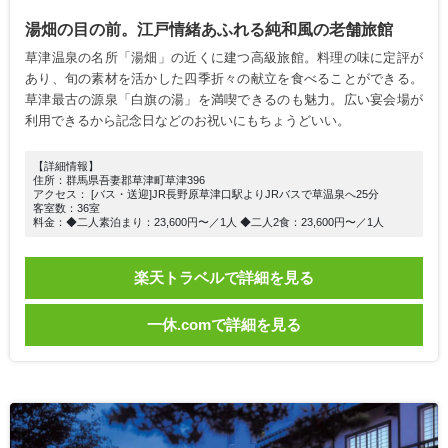
湯畑の目の前。江戸情緒あふれる純和風の老舗旅館
草津温泉の名所「湯畑」の近くに建つ高級旅館。料理の味に定評が
あり、旬の素材を活かした四季折々の献立を食べることができる。
草津最古の源泉「白旗の湯」を満喫できるのも魅力。広い宴会場が
利用できるから記念日などのお祝いにもちょうどいい。
【詳細情報】
住所：群馬県吾妻郡草津町草津396
アクセス： [バス・送迎]JR長野原草津口駅よりJRバスで草温泉へ25分
客室数：36室
料金：◆二人素泊まり：23,600円〜／1人 ◆二人2食：23,600円〜／1人
楽天トラベルで詳細を見る
一休.comで詳細を見る