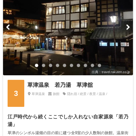
出典：travel.rakuten.co.jp
草津温泉 若乃湯 草津舘
3
草津温泉
旅館
隠れ宿 / 絶景 / 夜景 / 温泉 /
江戸時代から続くここでしか入れない自家源泉「若乃
湯」
草津のシンボル湯畑の目の前に建つ全9室の少人数制の旅館。温泉街