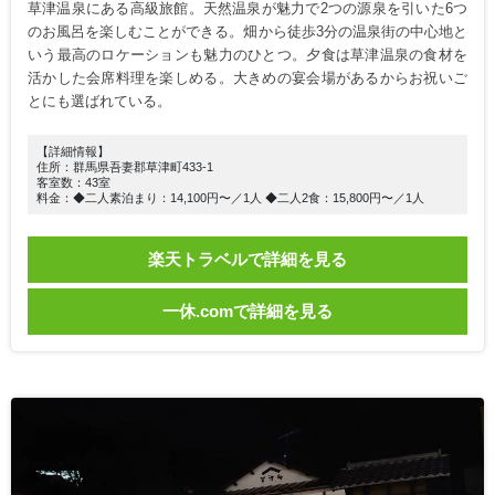
草津温泉にある高級旅館。天然温泉が魅力で2つの源泉を引いた6つ
のお風呂を楽しむことができる。畑から徒歩3分の温泉街の中心地と
いう最高のロケーションも魅力のひとつ。夕食は草津温泉の食材を
活かした会席料理を楽しめる。大きめの宴会場があるからお祝いご
とにも選ばれている。
【詳細情報】
住所：群馬県吾妻郡草津町433-1
客室数：43室
料金：◆二人素泊まり：14,100円〜／1人 ◆二人2食：15,800円〜／1人
楽天トラベルで詳細を見る
一休.comで詳細を見る