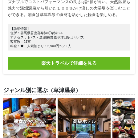
ズナブルでコストパフォーマンスの良さは評価が高い。天然温泉も
魅力で湯畑源泉から引いた１００％かけ流しの大浴場を楽しむこと
ができる。朝食は草津温泉の食材を活かした軽食を楽しめる。
【詳細情報】
住所：群馬県吾妻郡草津町草津326
アクセス： [バス・送迎]長野原草津口駅よりバス
客室数：21室
料金：◆二人素泊まり：5,900円〜／1人
楽天トラベルで詳細を見る
ジャンル別に選ぶ（草津温泉）
朝食がおいしい
高級ホテル
料理が