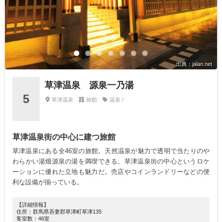
出典：jalan.net
草津温泉 源泉一乃湯
5
草津温泉
旅館
温泉 /
草津温泉街の中心に建つ旅館
草津温泉にある全46室の旅館。天然温泉が魅力で透明で当たりのや
わらかい湯畑源泉の湯を満喫できる。草津温泉街の中心というロケ
ーションに優れた立地も魅力だ。売店やコインランドリーなどの便
利な設備が揃っている。
【詳細情報】
住所：群馬県吾妻郡草津町草津135
客室数：46室