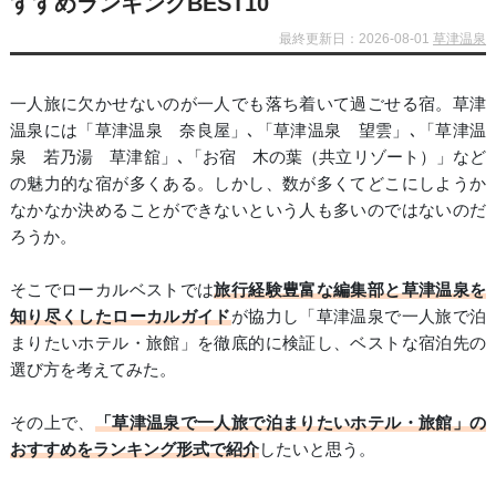
すすめランキングBEST10
最終更新日：2026-08-01
草津温泉
一人旅に欠かせないのが一人でも落ち着いて過ごせる宿。草津
温泉には「草津温泉 奈良屋」､「草津温泉 望雲」､「草津温
泉 若乃湯 草津舘」､「お宿 木の葉（共立リゾート）」など
の魅力的な宿が多くある。しかし、数が多くてどこにしようか
なかなか決めることができないという人も多いのではないのだ
ろうか。
そこでローカルベストでは
旅行経験豊富な編集部と草津温泉を
知り尽くしたローカルガイド
が協力し「草津温泉で一人旅で泊
まりたいホテル・旅館」を徹底的に検証し、ベストな宿泊先の
選び方を考えてみた。
その上で、
「草津温泉で一人旅で泊まりたいホテル・旅館」の
おすすめをランキング形式で紹介
したいと思う。