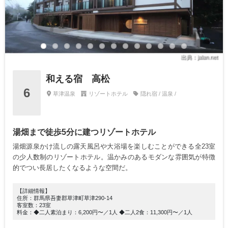
出典：jalan.net
和える宿 高松
6
草津温泉
リゾートホテル
隠れ宿 / 温泉 /
湯畑まで徒歩5分に建つリゾートホテル
湯畑源泉かけ流しの露天風呂や大浴場を楽しむことができる全23室
の少人数制のリゾートホテル。温かみのあるモダンな雰囲気が特徴
的でつい長居したくなるような空間だ。
【詳細情報】
住所：群馬県吾妻郡草津町草津290-14
客室数：23室
料金：◆二人素泊まり：6,200円〜／1人 ◆二人2食：11,300円〜／1人