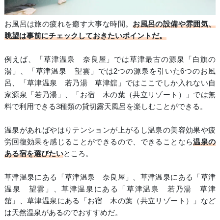
お風呂は旅の疲れを癒す大事な時間。
お風呂の設備や雰囲気、
眺望は事前にチェックしておきたいポイントだ。
例えば、「草津温泉 奈良屋」では草津最古の源泉「白旗の
湯」、「草津温泉 望雲」では2つの源泉を引いた6つのお風
呂、「草津温泉 若乃湯 草津舘」ではここでしか入れない自
家源泉「若乃湯」、「お宿 木の葉（共立リゾート）」では無
料で利用できる3種類の貸切露天風呂を楽しむことができる。
温泉があればやはりテンションが上がるし温泉の美容効果や疲
労回復効果を感じることができるので、できることなら
温泉の
ある宿を選びたい
ところ。
草津温泉にある「草津温泉 奈良屋」、草津温泉にある「草津
温泉 望雲」、草津温泉にある「草津温泉 若乃湯 草津
舘」、草津温泉にある「お宿 木の葉（共立リゾート）」など
は天然温泉があるのでおすすめだ。