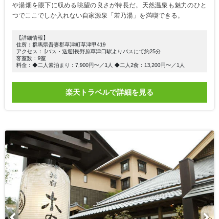
や湯畑を眼下に収める眺望の良さが特長だ。天然温泉も魅力のひと
つでここでしか入れない自家源泉「若乃湯」を満喫できる。
【詳細情報】
住所：群馬県吾妻郡草津町草津甲419
アクセス： [バス・送迎]長野原草津口駅よりバスにて約25分
客室数：9室
料金：◆二人素泊まり：7,900円〜／1人 ◆二人2食：13,200円〜／1人
楽天トラベルで詳細を見る