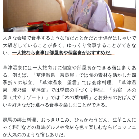
大きな会場で食事するような宿だととかだと子供がはしゃいで
大騒ぎしていることが多く、ゆっくり食事することができな
い。
一人旅なら食事は部屋食や個室食がおすすめだ。
草津温泉には一人旅向けに個室や部屋食ができる宿は多くあ
る。例えば、「草津温泉 奈良屋」では旬の素材を活かした四
季折々の献立、「草津温泉 望雲」では会席料理、「草津温
泉 若乃湯 草津舘」では季節の手づくり料理、「お宿 木の
葉（共立リゾート）」では「木の葉御膳」とお好みのおばんざ
いを好きなだけ選べる食事を楽しむことができる。
群馬の郷土料理、おっきりこみ、ひもかわうどん、生芋こんに
ゃく料理などの群馬グルメや食材を色々楽しむならビュッフェ
が人気ののような宿もありだ。